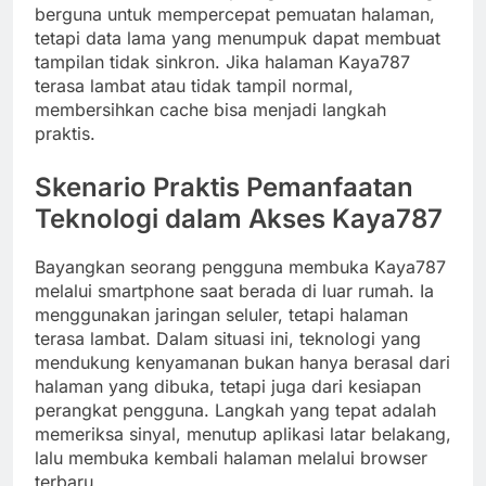
berguna untuk mempercepat pemuatan halaman,
tetapi data lama yang menumpuk dapat membuat
tampilan tidak sinkron. Jika halaman Kaya787
terasa lambat atau tidak tampil normal,
membersihkan cache bisa menjadi langkah
praktis.
Skenario Praktis Pemanfaatan
Teknologi dalam Akses Kaya787
Bayangkan seorang pengguna membuka Kaya787
melalui smartphone saat berada di luar rumah. Ia
menggunakan jaringan seluler, tetapi halaman
terasa lambat. Dalam situasi ini, teknologi yang
mendukung kenyamanan bukan hanya berasal dari
halaman yang dibuka, tetapi juga dari kesiapan
perangkat pengguna. Langkah yang tepat adalah
memeriksa sinyal, menutup aplikasi latar belakang,
lalu membuka kembali halaman melalui browser
terbaru.