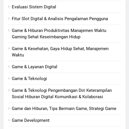
Evaluasi Sistem Digital
Fitur Slot Digital & Analisis Pengalaman Pengguna
Game & Hiburan Produktivitas Manajemen Waktu
Gaming Sehat Keseimbangan Hidup
Game & Kesehatan, Gaya Hidup Sehat, Manajemen
Waktu
Game & Layanan Digital
Game & Teknologi
Game & Teknologi Pengembangan Diri Keterampilan
Sosial Hiburan Digital Komunikasi & Kolaborasi
Game dan Hiburan, Tips Bermain Game, Strategi Game
Game Development