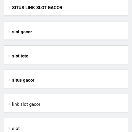
SITUS LINK SLOT GACOR
slot gacor
slot toto
situs gacor
link slot gacor
slot