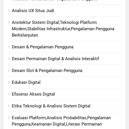
Analisis UX Situs Judi
Arsitektur Sistem Digital,Teknologi Platform
Modern,Stabilitas Infrastruktur,Pengalaman Pengguna
Berkelanjutan
Desain & Pengalaman Pengguna
Desain Permainan Digital & Analisis Interaktif
Desain Slot & Pengalaman Pengguna
Edukasi Digital
Efisiensi Akses Digital
Etika Teknologi & Analisis Sistem Digital
Evaluasi Platform,Analisis Probabilitas,Pengalaman
Pengguna,Keamanan Digital,Literasi Permainan