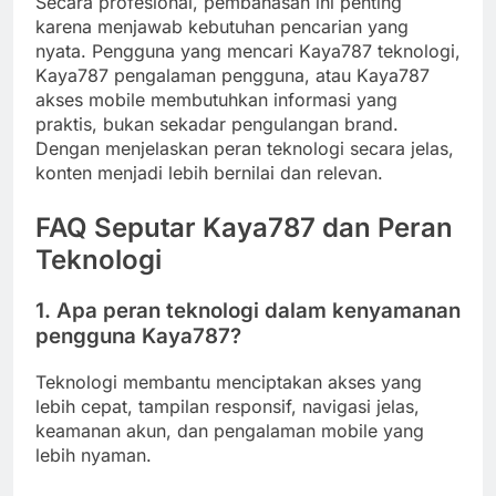
Secara profesional, pembahasan ini penting
karena menjawab kebutuhan pencarian yang
nyata. Pengguna yang mencari Kaya787 teknologi,
Kaya787 pengalaman pengguna, atau Kaya787
akses mobile membutuhkan informasi yang
praktis, bukan sekadar pengulangan brand.
Dengan menjelaskan peran teknologi secara jelas,
konten menjadi lebih bernilai dan relevan.
FAQ Seputar Kaya787 dan Peran
Teknologi
1. Apa peran teknologi dalam kenyamanan
pengguna Kaya787?
Teknologi membantu menciptakan akses yang
lebih cepat, tampilan responsif, navigasi jelas,
keamanan akun, dan pengalaman mobile yang
lebih nyaman.