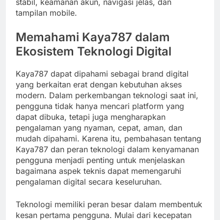
stabil, keamanan akun, navigasi jelas, dan
tampilan mobile.
Memahami Kaya787 dalam
Ekosistem Teknologi Digital
Kaya787 dapat dipahami sebagai brand digital
yang berkaitan erat dengan kebutuhan akses
modern. Dalam perkembangan teknologi saat ini,
pengguna tidak hanya mencari platform yang
dapat dibuka, tetapi juga mengharapkan
pengalaman yang nyaman, cepat, aman, dan
mudah dipahami. Karena itu, pembahasan tentang
Kaya787 dan peran teknologi dalam kenyamanan
pengguna menjadi penting untuk menjelaskan
bagaimana aspek teknis dapat memengaruhi
pengalaman digital secara keseluruhan.
Teknologi memiliki peran besar dalam membentuk
kesan pertama pengguna. Mulai dari kecepatan