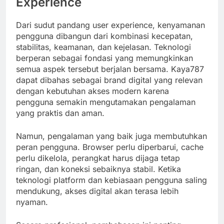
Experience
Dari sudut pandang user experience, kenyamanan
pengguna dibangun dari kombinasi kecepatan,
stabilitas, keamanan, dan kejelasan. Teknologi
berperan sebagai fondasi yang memungkinkan
semua aspek tersebut berjalan bersama. Kaya787
dapat dibahas sebagai brand digital yang relevan
dengan kebutuhan akses modern karena
pengguna semakin mengutamakan pengalaman
yang praktis dan aman.
Namun, pengalaman yang baik juga membutuhkan
peran pengguna. Browser perlu diperbarui, cache
perlu dikelola, perangkat harus dijaga tetap
ringan, dan koneksi sebaiknya stabil. Ketika
teknologi platform dan kebiasaan pengguna saling
mendukung, akses digital akan terasa lebih
nyaman.