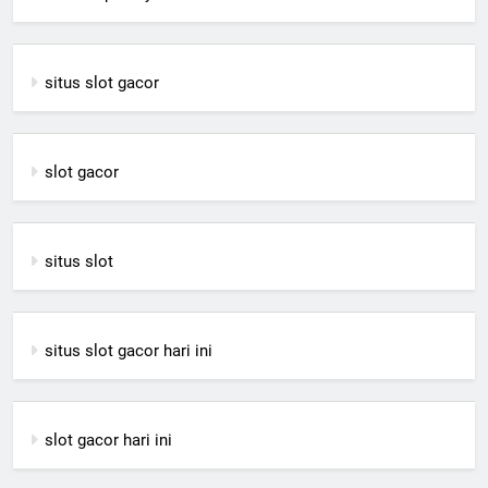
situs slot gacor
slot gacor
situs slot
situs slot gacor hari ini
slot gacor hari ini