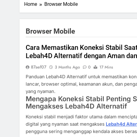
Home
Browser Mobile
Browser Mobile
Cara Memastikan Koneksi Stabil Sa
Lebah4D Alternatif dengan Aman da
87aef07
3 Months Ago
0
17 Mins
Panduan Lebah4D Alternatif untuk memastikan kone
lancar, browser optimal, keamanan akun, dan pen
yang nyaman.
Mengapa Koneksi Stabil Penting S
Mengakses Lebah4D Alternatif
Koneksi stabil menjadi faktor utama dalam mencip
digital yang nyaman saat mengakses
Lebah4d Alter
pengguna sering menganggap kendala akses berasa