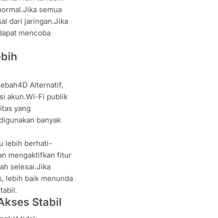
normal.Jika semua
l dari jaringan.Jika
 dapat mencoba
ebih
ebah4D Alternatif,
i akun.Wi-Fi publik
vitas yang
digunakan banyak
 lebih berhati-
an mengaktifkan fitur
ah selesai.Jika
s, lebih baik menunda
abil.
Akses Stabil