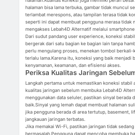
halaman.Kualitas koneksi juga memiliki peran besar
halaman bisa lama terbuka, gambar tidak muncul 
terlambat merespons, atau tampilan terasa tidak ko
seperti ini dapat membuat pengguna merasa tidak 
mengakses Lebah4D Alternatif melalui smartphone
Dari sudut pandang user experience, koneksi sta
bergerak dari satu bagian ke bagian lain tanpa ha
perlu mengulang proses, menekan tombol berkali-k
terlalu lama.Karena itu, koneksi yang baik menjadi b
kenyamanan, keamanan, dan efisiensi akses.
Periksa Kualitas Jaringan Sebel
Langkah pertama untuk memastikan koneksi stabil
kualitas jaringan sebelum membuka Lebah4D Alterna
menggunakan data seluler, pastikan sinyal berada 
baik.Sinyal yang lemah dapat membuat halaman suli
jika pengguna berada di area tertutup, basement, lif
jangkauan jaringan terbatas.
Jika memakai Wi-Fi, pastikan jaringan tidak sedang
bermasalah.Pengguna dapat mencoba membuka hala