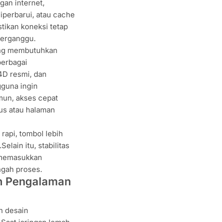
gan internet,
iperbarui, atau cache
ikan koneksi tetap
terganggu.
yang membutuhkan
berbagai
4D resmi, dan
guna ingin
un, akses cepat
tus atau halaman
rapi, tombol lebih
elain itu, stabilitas
t memasukkan
ngah proses.
n Pengalaman
h desain