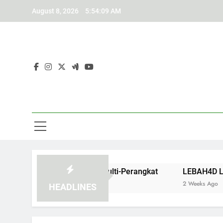
Skip
August 8, 2026
5:54:10 AM
to
content
Pes
Pest Cont
endukung Akses Multi-Perangkat
LEBAH4D Link Alternat
2 Weeks Ago
HEADLINES