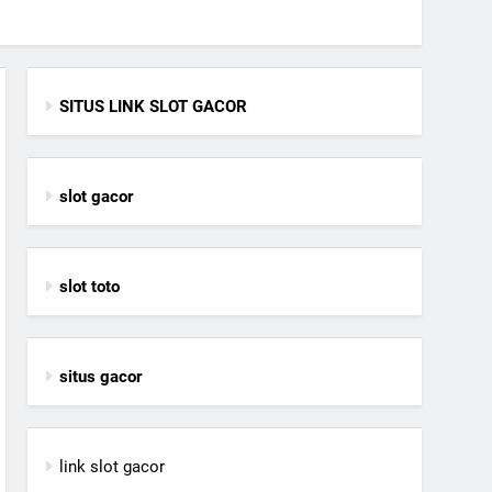
SITUS LINK SLOT GACOR
slot gacor
slot toto
situs gacor
link slot gacor