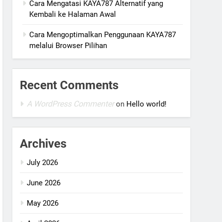
Cara Mengatasi KAYA787 Alternatif yang
Kembali ke Halaman Awal
Cara Mengoptimalkan Penggunaan KAYA787
melalui Browser Pilihan
Recent Comments
A WordPress Commenter
on
Hello world!
Archives
July 2026
June 2026
May 2026