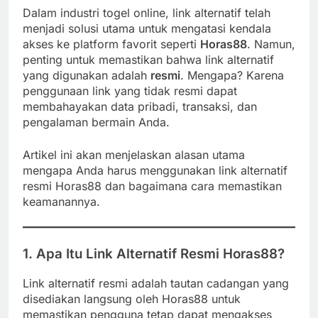
Dalam industri togel online, link alternatif telah
menjadi solusi utama untuk mengatasi kendala
akses ke platform favorit seperti
Horas88
. Namun,
penting untuk memastikan bahwa link alternatif
yang digunakan adalah
resmi
. Mengapa? Karena
penggunaan link yang tidak resmi dapat
membahayakan data pribadi, transaksi, dan
pengalaman bermain Anda.
Artikel ini akan menjelaskan alasan utama
mengapa Anda harus menggunakan link alternatif
resmi Horas88 dan bagaimana cara memastikan
keamanannya.
1.
Apa Itu Link Alternatif Resmi Horas88?
Link alternatif resmi adalah tautan cadangan yang
disediakan langsung oleh Horas88 untuk
memastikan pengguna tetap dapat mengakses