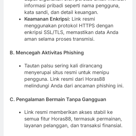
informasi pribadi seperti nama pengguna,
kata sandi, dan detail keuangan.
Keamanan Enkripsi:
Link resmi
menggunakan protokol HTTPS dengan
enkripsi SSL/TLS, memastikan data Anda
aman selama proses transmisi.
B. Mencegah Aktivitas Phishing
Tautan palsu sering kali dirancang
menyerupai situs resmi untuk menipu
pengguna. Link resmi dari Horas88
melindungi Anda dari ancaman phishing ini.
C. Pengalaman Bermain Tanpa Gangguan
Link resmi memberikan akses stabil ke
semua fitur Horas88, termasuk permainan,
layanan pelanggan, dan transaksi finansial.