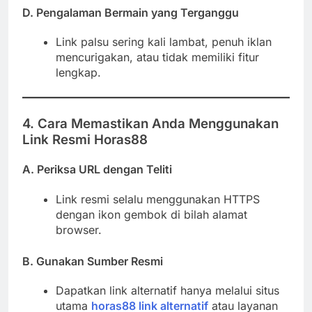
D. Pengalaman Bermain yang Terganggu
Link palsu sering kali lambat, penuh iklan
mencurigakan, atau tidak memiliki fitur
lengkap.
4.
Cara Memastikan Anda Menggunakan
Link Resmi Horas88
A. Periksa URL dengan Teliti
Link resmi selalu menggunakan HTTPS
dengan ikon gembok di bilah alamat
browser.
B. Gunakan Sumber Resmi
Dapatkan link alternatif hanya melalui situs
utama
horas88 link alternatif
atau layanan