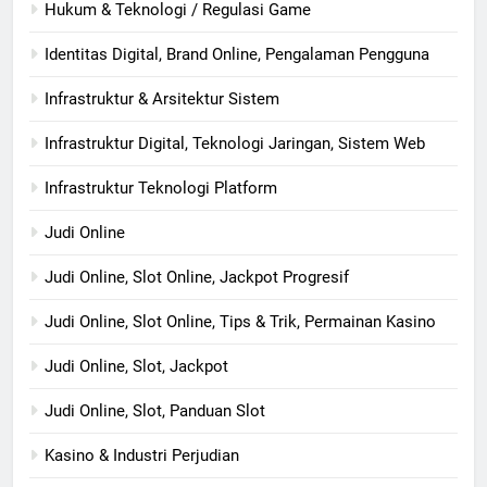
Hukum & Teknologi / Regulasi Game
Identitas Digital, Brand Online, Pengalaman Pengguna
Infrastruktur & Arsitektur Sistem
Infrastruktur Digital, Teknologi Jaringan, Sistem Web
Infrastruktur Teknologi Platform
Judi Online
Judi Online, Slot Online, Jackpot Progresif
Judi Online, Slot Online, Tips & Trik, Permainan Kasino
Judi Online, Slot, Jackpot
Judi Online, Slot, Panduan Slot
Kasino & Industri Perjudian