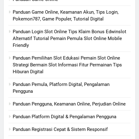
Panduan Game Online, Keamanan Akun, Tips Login,
Pokemon787, Game Populer, Tutorial Digital
Panduan Login Slot Online Tips Klaim Bonus Edwinslot
Alternatif Tutorial Pemain Pemula Slot Online Mobile
Friendly
Panduan Pemilihan Slot Edukasi Pemain Slot Online
Strategi Bermain Slot Informasi Fitur Permainan Tips
Hiburan Digital
Panduan Pemula, Platform Digital, Pengalaman
Pengguna
Panduan Pengguna, Keamanan Online, Perjudian Online
Panduan Platform Digital & Pengalaman Pengguna
Panduan Registrasi Cepat & Sistem Responsif