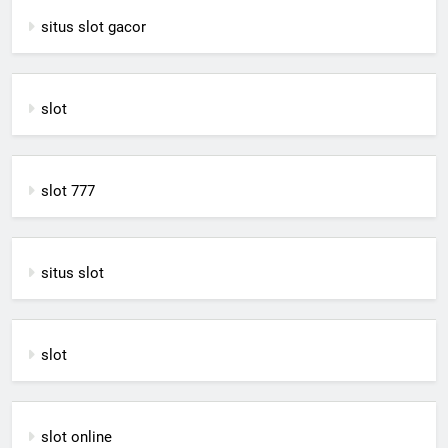
situs slot gacor
slot
slot 777
situs slot
slot
slot online