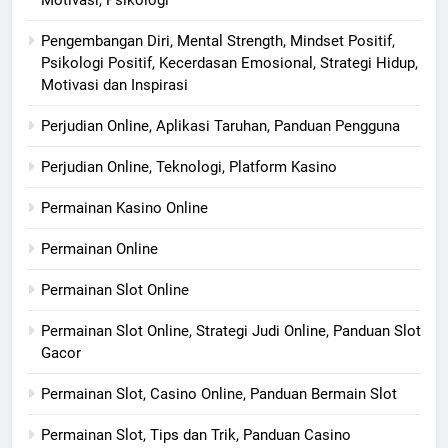
Motivasi, Psikologi
Pengembangan Diri, Mental Strength, Mindset Positif,
Psikologi Positif, Kecerdasan Emosional, Strategi Hidup,
Motivasi dan Inspirasi
Perjudian Online, Aplikasi Taruhan, Panduan Pengguna
Perjudian Online, Teknologi, Platform Kasino
Permainan Kasino Online
Permainan Online
Permainan Slot Online
Permainan Slot Online, Strategi Judi Online, Panduan Slot
Gacor
Permainan Slot, Casino Online, Panduan Bermain Slot
Permainan Slot, Tips dan Trik, Panduan Casino