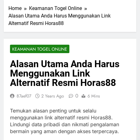
Home
Keamanan Togel Online
Alasan Utama Anda Harus Menggunakan Link
Alternatif Resmi Horas88
KEAMANAN TOGEL ONLINE
Alasan Utama Anda Harus
Menggunakan Link
Alternatif Resmi Horas88
0
87aef07
2 Years Ago
6 Mins
Temukan alasan penting untuk selalu
menggunakan link alternatif resmi Horas88.
Lindungi data pribadi dan nikmati pengalaman
bermain yang aman dengan akses terpercaya.