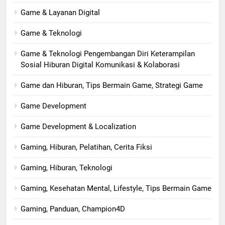
Game & Layanan Digital
Game & Teknologi
Game & Teknologi Pengembangan Diri Keterampilan
Sosial Hiburan Digital Komunikasi & Kolaborasi
Game dan Hiburan, Tips Bermain Game, Strategi Game
Game Development
Game Development & Localization
Gaming, Hiburan, Pelatihan, Cerita Fiksi
Gaming, Hiburan, Teknologi
Gaming, Kesehatan Mental, Lifestyle, Tips Bermain Game
Gaming, Panduan, Champion4D