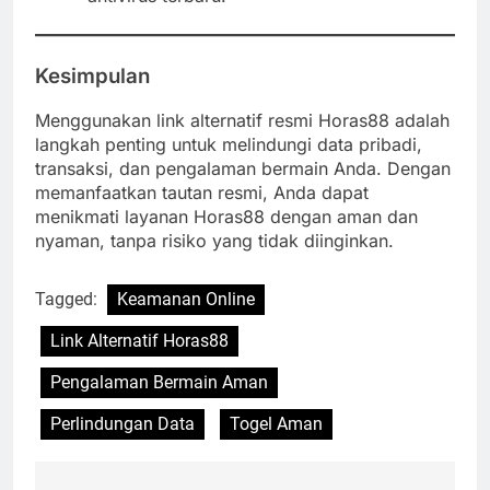
Kesimpulan
Menggunakan link alternatif resmi Horas88 adalah
langkah penting untuk melindungi data pribadi,
transaksi, dan pengalaman bermain Anda. Dengan
memanfaatkan tautan resmi, Anda dapat
menikmati layanan Horas88 dengan aman dan
nyaman, tanpa risiko yang tidak diinginkan.
Tagged:
Keamanan Online
Link Alternatif Horas88
Pengalaman Bermain Aman
Perlindungan Data
Togel Aman