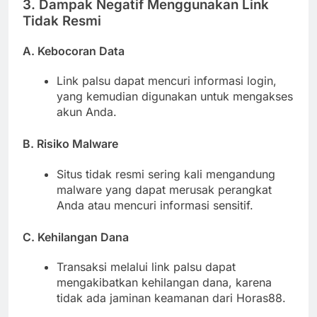
3.
Dampak Negatif Menggunakan Link
Tidak Resmi
A. Kebocoran Data
Link palsu dapat mencuri informasi login,
yang kemudian digunakan untuk mengakses
akun Anda.
B. Risiko Malware
Situs tidak resmi sering kali mengandung
malware yang dapat merusak perangkat
Anda atau mencuri informasi sensitif.
C. Kehilangan Dana
Transaksi melalui link palsu dapat
mengakibatkan kehilangan dana, karena
tidak ada jaminan keamanan dari Horas88.