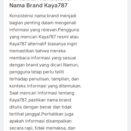
Nama Brand Kaya787
Konsistensi nama brand menjadi
bagian penting dalam mengenali
informasi yang relevan.Pengguna
yang mencari Kaya787 resmi atau
Kaya787 alternatif biasanya ingin
memastikan bahwa mereka
membaca informasi yang sesuai
dengan brand yang dicari.Namun,
pengguna tetap perlu teliti
terhadap penulisan, tampilan, dan
konteks informasi yang ditemukan.
Saat mencari informasi tentang
Kaya787, pastikan nama brand
ditulis dengan benar dan tidak
terlihat janggal.Perhatikan juga
apakah informasi disampaikan
secara rapi, tidak memaksa, dan