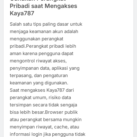
Pribadi saat Mengakses
Kaya787
Salah satu tips paling dasar untuk
menjaga keamanan akun adalah
menggunakan perangkat
pribadi.Perangkat pribadi lebih
aman karena pengguna dapat
mengontrol riwayat akses,
penyimpanan data, aplikasi yang
terpasang, dan pengaturan
keamanan yang digunakan.
Saat mengakses Kaya787 dari
perangkat umum, risiko data
tersimpan secara tidak sengaja
bisa lebih besar.Browser publik
atau perangkat bersama mungkin
menyimpan riwayat, cache, atau
informasi login jika pengguna tidak