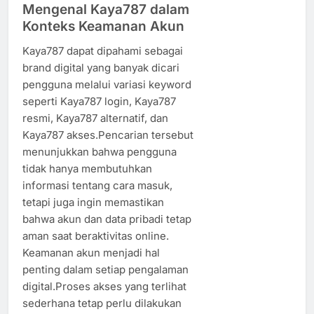
Mengenal Kaya787 dalam
Konteks Keamanan Akun
Kaya787 dapat dipahami sebagai
brand digital yang banyak dicari
pengguna melalui variasi keyword
seperti Kaya787 login, Kaya787
resmi, Kaya787 alternatif, dan
Kaya787 akses.Pencarian tersebut
menunjukkan bahwa pengguna
tidak hanya membutuhkan
informasi tentang cara masuk,
tetapi juga ingin memastikan
bahwa akun dan data pribadi tetap
aman saat beraktivitas online.
Keamanan akun menjadi hal
penting dalam setiap pengalaman
digital.Proses akses yang terlihat
sederhana tetap perlu dilakukan