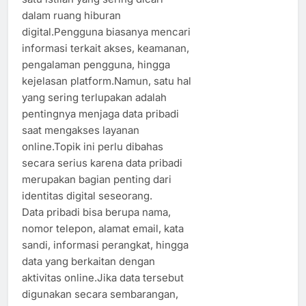
dalam ruang hiburan
digital.Pengguna biasanya mencari
informasi terkait akses, keamanan,
pengalaman pengguna, hingga
kejelasan platform.Namun, satu hal
yang sering terlupakan adalah
pentingnya menjaga data pribadi
saat mengakses layanan
online.Topik ini perlu dibahas
secara serius karena data pribadi
merupakan bagian penting dari
identitas digital seseorang.
Data pribadi bisa berupa nama,
nomor telepon, alamat email, kata
sandi, informasi perangkat, hingga
data yang berkaitan dengan
aktivitas online.Jika data tersebut
digunakan secara sembarangan,