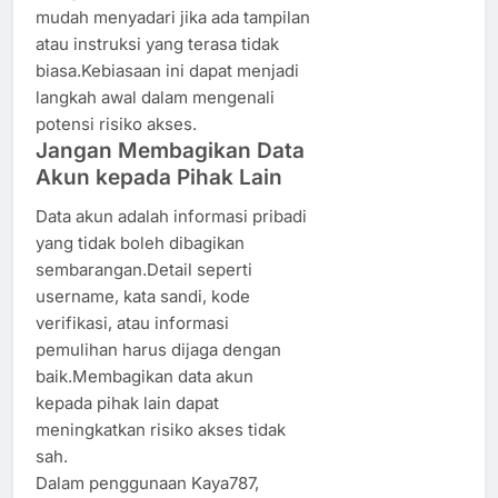
mudah menyadari jika ada tampilan
atau instruksi yang terasa tidak
biasa.Kebiasaan ini dapat menjadi
langkah awal dalam mengenali
potensi risiko akses.
Jangan Membagikan Data
Akun kepada Pihak Lain
Data akun adalah informasi pribadi
yang tidak boleh dibagikan
sembarangan.Detail seperti
username, kata sandi, kode
verifikasi, atau informasi
pemulihan harus dijaga dengan
baik.Membagikan data akun
kepada pihak lain dapat
meningkatkan risiko akses tidak
sah.
Dalam penggunaan Kaya787,