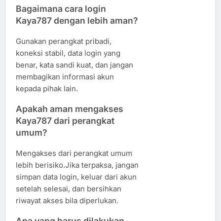
Bagaimana cara login
Kaya787 dengan lebih aman?
Gunakan perangkat pribadi,
koneksi stabil, data login yang
benar, kata sandi kuat, dan jangan
membagikan informasi akun
kepada pihak lain.
Apakah aman mengakses
Kaya787 dari perangkat
umum?
Mengakses dari perangkat umum
lebih berisiko.Jika terpaksa, jangan
simpan data login, keluar dari akun
setelah selesai, dan bersihkan
riwayat akses bila diperlukan.
Apa yang harus dilakukan