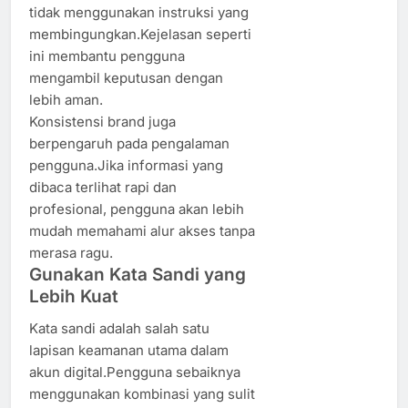
tidak menggunakan instruksi yang
membingungkan.Kejelasan seperti
ini membantu pengguna
mengambil keputusan dengan
lebih aman.
Konsistensi brand juga
berpengaruh pada pengalaman
pengguna.Jika informasi yang
dibaca terlihat rapi dan
profesional, pengguna akan lebih
mudah memahami alur akses tanpa
merasa ragu.
Gunakan Kata Sandi yang
Lebih Kuat
Kata sandi adalah salah satu
lapisan keamanan utama dalam
akun digital.Pengguna sebaiknya
menggunakan kombinasi yang sulit