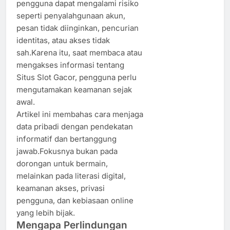
pengguna dapat mengalami risiko
seperti penyalahgunaan akun,
pesan tidak diinginkan, pencurian
identitas, atau akses tidak
sah.Karena itu, saat membaca atau
mengakses informasi tentang
Situs Slot Gacor, pengguna perlu
mengutamakan keamanan sejak
awal.
Artikel ini membahas cara menjaga
data pribadi dengan pendekatan
informatif dan bertanggung
jawab.Fokusnya bukan pada
dorongan untuk bermain,
melainkan pada literasi digital,
keamanan akses, privasi
pengguna, dan kebiasaan online
yang lebih bijak.
Mengapa Perlindungan