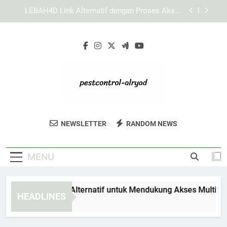
Skip
KAYA787 Alternatif dengan Sistem Halaman yang
to
Ringan dan Adaptif
content
Cara Mengatasi KAYA787 Alternatif yang Kembali
ke Halaman Awal
EDWINSLOT Link Alternatif untuk Mendukung
Akses Multi-Perangkat
LEBAH4D Link Alternatif dengan Proses Akses
yang Ringkas
KAYA787 Alternatif dengan Sistem Halaman yang
Ringan dan Adaptif
Pest Control Al
Pest Control Al Riyadh Memberikan
Cara Mengatasi KAYA787 Alternatif yang Kembali
NEWSLETTER
RANDOM NEWS
Riyadh
ke Halaman Awal
Layanan Pengendalian Hama Profesional
Untuk Melindungi Rumah Dan Bisnis Anda.
MENU
WINSLOT Link Alternatif untuk Mendukung Akses Multi-Peran
HEADLINES
Weeks Ago