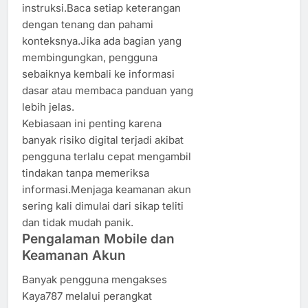
instruksi.Baca setiap keterangan
dengan tenang dan pahami
konteksnya.Jika ada bagian yang
membingungkan, pengguna
sebaiknya kembali ke informasi
dasar atau membaca panduan yang
lebih jelas.
Kebiasaan ini penting karena
banyak risiko digital terjadi akibat
pengguna terlalu cepat mengambil
tindakan tanpa memeriksa
informasi.Menjaga keamanan akun
sering kali dimulai dari sikap teliti
dan tidak mudah panik.
Pengalaman Mobile dan
Keamanan Akun
Banyak pengguna mengakses
Kaya787 melalui perangkat