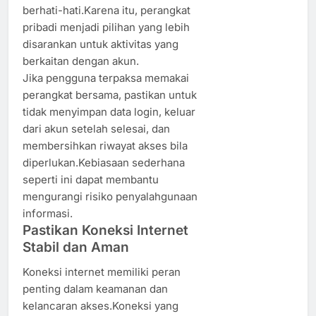
berhati-hati.Karena itu, perangkat
pribadi menjadi pilihan yang lebih
disarankan untuk aktivitas yang
berkaitan dengan akun.
Jika pengguna terpaksa memakai
perangkat bersama, pastikan untuk
tidak menyimpan data login, keluar
dari akun setelah selesai, dan
membersihkan riwayat akses bila
diperlukan.Kebiasaan sederhana
seperti ini dapat membantu
mengurangi risiko penyalahgunaan
informasi.
Pastikan Koneksi Internet
Stabil dan Aman
Koneksi internet memiliki peran
penting dalam keamanan dan
kelancaran akses.Koneksi yang