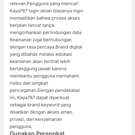
relevan.Pengguna yang mencari
Kaya787 login aman biasanya ingin
memastikan bahwa proses akses
berjalan lancar tanpa
mengorbankan perlindungan data.
Keamanan juga berhubungan
dengan rasa percaya.Brand digital
yang dibahas melalui edukasi
keamanan akan terlihat lebih
bertanggung jawab karena
membantu pengguna memahami
risiko dan langkah
pencegahan.Dengan pendekatan
ini, Kaya787 dapat diperkuat
sebagai brand keyword yang
dikaitkan dengan akses aman,
privasi, dan kenyamanan
pengguna.
Gunakan Perangkat