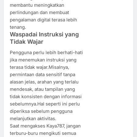
membantu meningkatkan
perlindungan dan membuat
pengalaman digital terasa lebih
tenang.
Waspadai Instruksi yang
Tidak Wajar
Pengguna perlu lebih berhati-hati
jika menemukan instruksi yang
terasa tidak wajar.Misalnya,
permintaan data sensitif tanpa
alasan jelas, arahan yang terlalu
mendesak, atau tampilan yang
tidak konsisten dengan informasi
sebelumnya.Hal seperti ini perlu
diperiksa sebelum pengguna
melanjutkan aktivitas.
Saat mengakses Kaya787, jangan
terburu-buru mengikuti semua