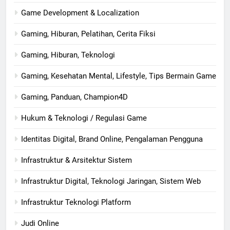
Game Development & Localization
Gaming, Hiburan, Pelatihan, Cerita Fiksi
Gaming, Hiburan, Teknologi
Gaming, Kesehatan Mental, Lifestyle, Tips Bermain Game
Gaming, Panduan, Champion4D
Hukum & Teknologi / Regulasi Game
Identitas Digital, Brand Online, Pengalaman Pengguna
Infrastruktur & Arsitektur Sistem
Infrastruktur Digital, Teknologi Jaringan, Sistem Web
Infrastruktur Teknologi Platform
Judi Online