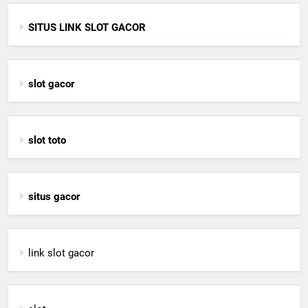
SITUS LINK SLOT GACOR
slot gacor
slot toto
situs gacor
link slot gacor