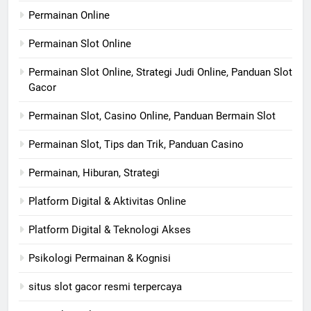
Permainan Online
Permainan Slot Online
Permainan Slot Online, Strategi Judi Online, Panduan Slot
Gacor
Permainan Slot, Casino Online, Panduan Bermain Slot
Permainan Slot, Tips dan Trik, Panduan Casino
Permainan, Hiburan, Strategi
Platform Digital & Aktivitas Online
Platform Digital & Teknologi Akses
Psikologi Permainan & Kognisi
situs slot gacor resmi terpercaya