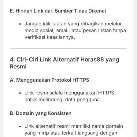
E. Hindari Link dari Sumber Tidak Dikenal
Jangan klik tautan yang dibagikan melalui
media sosial, email, atau pesan instan tanpa
verifikasi keasliannya.
4.
Ciri-Ciri Link Alternatif Horas88 yang
Resmi
A. Menggunakan Protokol HTTPS
Link resmi selalu menggunakan HTTPS
untuk melindungi data pengguna.
B. Domain yang Konsisten
Link alternatif resmi memiliki nama domain
yang mirip atau terkait langsung dengan