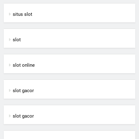
situs slot
slot
slot online
slot gacor
slot gacor