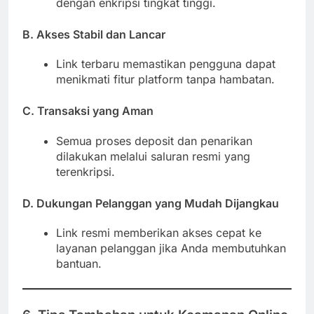
dengan enkripsi tingkat tinggi.
B. Akses Stabil dan Lancar
Link terbaru memastikan pengguna dapat
menikmati fitur platform tanpa hambatan.
C. Transaksi yang Aman
Semua proses deposit dan penarikan
dilakukan melalui saluran resmi yang
terenkripsi.
D. Dukungan Pelanggan yang Mudah Dijangkau
Link resmi memberikan akses cepat ke
layanan pelanggan jika Anda membutuhkan
bantuan.