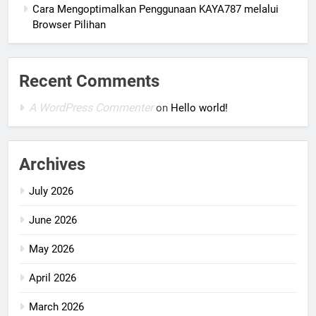
Cara Mengoptimalkan Penggunaan KAYA787 melalui
Browser Pilihan
Recent Comments
A WordPress Commenter
on
Hello world!
Archives
July 2026
June 2026
May 2026
April 2026
March 2026