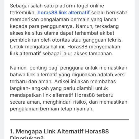
Sebagai salah satu platform togel online
terkemuka,
horas88 link alternatif
selalu berusaha
memberikan pengalaman bermain yang lancar
kepada para penggunanya. Namun, terkadang
akses ke situs utama dapat terhambat akibat
pemblokiran oleh otoritas atau gangguan teknis.
Untuk mengatasi hal ini, Horas88 menyediakan
link alternatif
sebagai jalur akses tambahan.
Namun, penting bagi pengguna untuk memastikan
bahwa link alternatif yang digunakan adalah versi
terbaru dan aman. Artikel ini akan membahas
langkah-langkah yang perlu diambil untuk
mendapatkan link alternatif Horas88 terbaru
secara aman, menghindari risiko, dan memastikan
pengalaman bermain tetap nyaman.
1.
Mengapa Link Alternatif Horas88
Diperlukan?