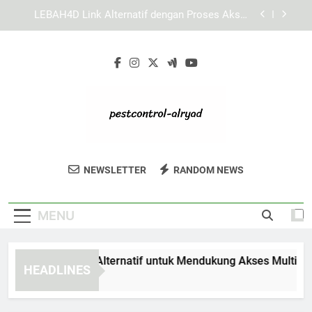
Skip
KAYA787 Alternatif dengan Sistem Halaman yang
to
Ringan dan Adaptif
content
Cara Mengatasi KAYA787 Alternatif yang Kembali
ke Halaman Awal
EDWINSLOT Link Alternatif untuk Mendukung
Akses Multi-Perangkat
LEBAH4D Link Alternatif dengan Proses Akses
yang Ringkas
KAYA787 Alternatif dengan Sistem Halaman yang
Ringan dan Adaptif
Pest Control Al
Pest Control Al Riyadh Memberikan
Cara Mengatasi KAYA787 Alternatif yang Kembali
NEWSLETTER
RANDOM NEWS
Riyadh
ke Halaman Awal
Layanan Pengendalian Hama Profesional
Untuk Melindungi Rumah Dan Bisnis Anda.
MENU
WINSLOT Link Alternatif untuk Mendukung Akses Multi-Peran
HEADLINES
Weeks Ago