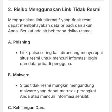
2.
Risiko Menggunakan Link Tidak Resmi
Menggunakan link alternatif yang tidak resmi
dapat membahayakan data pribadi dan akun
Anda. Berikut adalah beberapa risiko utama:
A. Phishing
Link palsu sering kali dirancang menyerupai
situs resmi untuk mencuri informasi login
dan data pribadi pengguna.
B. Malware
Situs tidak resmi mungkin mengandung
malware yang dapat merusak perangkat
Anda atau mencuri informasi sensitif.
C. Kehilangan Dana