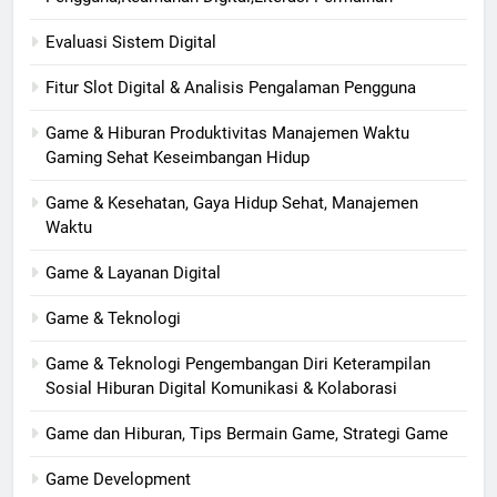
Evaluasi Sistem Digital
Fitur Slot Digital & Analisis Pengalaman Pengguna
Game & Hiburan Produktivitas Manajemen Waktu
Gaming Sehat Keseimbangan Hidup
Game & Kesehatan, Gaya Hidup Sehat, Manajemen
Waktu
Game & Layanan Digital
Game & Teknologi
Game & Teknologi Pengembangan Diri Keterampilan
Sosial Hiburan Digital Komunikasi & Kolaborasi
Game dan Hiburan, Tips Bermain Game, Strategi Game
Game Development