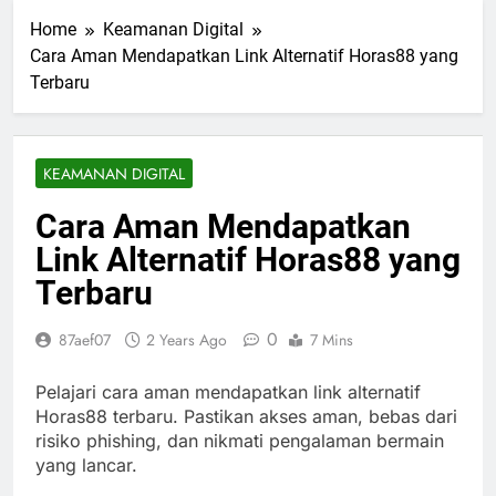
Home
Keamanan Digital
Cara Aman Mendapatkan Link Alternatif Horas88 yang
Terbaru
KEAMANAN DIGITAL
Cara Aman Mendapatkan
Link Alternatif Horas88 yang
Terbaru
0
87aef07
2 Years Ago
7 Mins
Pelajari cara aman mendapatkan link alternatif
Horas88 terbaru. Pastikan akses aman, bebas dari
risiko phishing, dan nikmati pengalaman bermain
yang lancar.