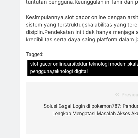
tuntutan pengguna.Keunggulan ini lahir dari
Kesimpulannya,slot gacor online dengan arsi
sistem yang terstruktur,skalabilitas yang t
disiplin.Pendekatan ini tidak hanya menjaga 
kredibilitas serta daya saing platform dalam 
Tagged:
slot gacor online,arsitektur teknologi modern,ska
pengguna,teknologi digital
Previou
Post
navigation
Solusi Gagal Login di pokemon787: Pandu
Lengkap Mengatasi Masalah Akses Ak