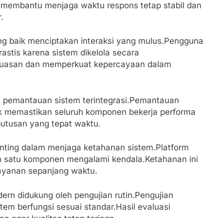
ini membantu menjaga waktu respons tetap stabil dan
.
ang baik menciptakan interaksi yang mulus.Pengguna
stis karena sistem dikelola secara
puasan dan memperkuat kepercayaan dalam
pi pemantauan sistem terintegrasi.Pemantauan
tuk memastikan seluruh komponen bekerja performa
utusan yang tepat waktu.
enting dalam menjaga ketahanan sistem.Platform
ah satu komponen mengalami kendala.Ketahanan ini
layanan sepanjang waktu.
dern didukung oleh pengujian rutin.Pengujian
tem berfungsi sesuai standar.Hasil evaluasi