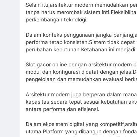
Selain itu,arsitektur modern memudahkan pe
tanpa harus merombak sistem inti.Fleksibilita
perkembangan teknologi.
Dalam konteks penggunaan jangka panjang,a
performa tetap konsisten.Sistem tidak cepat
perubahan kebutuhan.Ketahanan ini menjadi 
Slot gacor online dengan arsitektur modern b
modul dan konfigurasi dicatat dengan jelas
pengelolaan dan memudahkan evaluasi berka
Arsitektur modern juga berperan dalam man
kapasitas secara tepat sesuai kebutuhan a
antara performa dan efisiensi.
Dalam ekosistem digital yang kompetitif,ars
utama.Platform yang dibangun dengan fondas