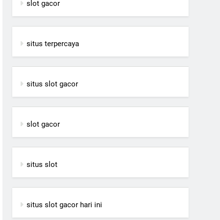
slot gacor
situs terpercaya
situs slot gacor
slot gacor
situs slot
situs slot gacor hari ini