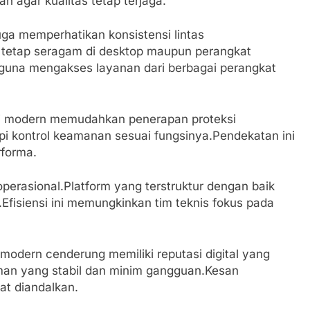
 agar kualitas tetap terjaga.
uga memperhatikan konsistensi lintas
tetap seragam di desktop maupun perangkat
gguna mengakses layanan dari berbagai perangkat
ogi modern memudahkan penerapan proteksi
api kontrol keamanan sesuai fungsinya.Pendekatan ini
forma.
perasional.Platform yang terstruktur dengan baik
.Efisiensi ini memungkinkan tim teknis fokus pada
i modern cenderung memiliki reputasi digital yang
aman yang stabil dan minim gangguan.Kesan
at diandalkan.