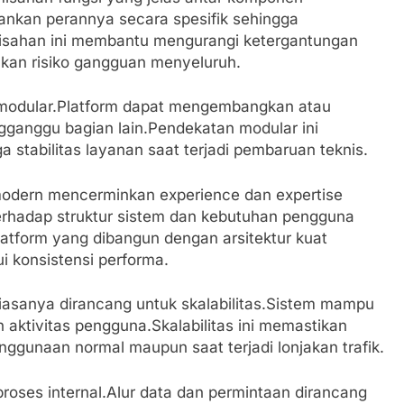
lankan perannya secara spesifik sehingga
emisahan ini membantu mengurangi ketergantungan
kan risiko gangguan menyeluruh.
t modular.Platform dapat mengembangkan atau
ganggu bagian lain.Pendekatan modular ini
stabilitas layanan saat terjadi pembaruan teknis.
 modern mencerminkan experience dan expertise
rhadap struktur sistem dan kebutuhan pengguna
Platform yang dibangun dengan arsitektur kuat
 konsistensi performa.
biasanya dirancang untuk skalabilitas.Sistem mampu
aktivitas pengguna.Skalabilitas ini memastikan
enggunaan normal maupun saat terjadi lonjakan trafik.
proses internal.Alur data dan permintaan dirancang