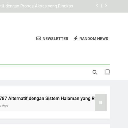
tif dengan Proses Akses yang Ringkas
stem Halaman yang Ringan dan Adaptif
ernatif yang Kembali ke Halaman Awal
NEWSLETTER
RANDOM NEWS
ntuk Mendukung Akses Multi-Perangkat
tif dengan Proses Akses yang Ringkas
onal Untuk Melindungi Rumah Dan Bisnis Anda.
stem Halaman yang Ringan dan Adaptif
ernatif yang Kembali ke Halaman Awal
natif dengan Sistem Halaman yang Ringan dan Adaptif