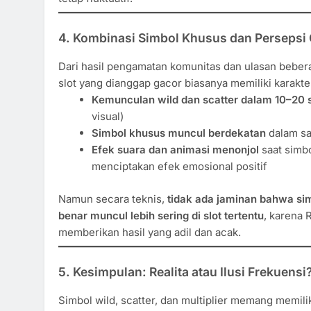
4. Kombinasi Simbol Khusus dan Persepsi
Dari hasil pengamatan komunitas dan ulasan bebera
slot yang dianggap gacor biasanya memiliki karakter
Kemunculan wild dan scatter dalam 10–20 s
visual)
Simbol khusus muncul berdekatan
dalam sa
Efek suara dan animasi menonjol
saat simb
menciptakan efek emosional positif
Namun secara teknis,
tidak ada jaminan bahwa si
benar muncul lebih sering di slot tertentu
, karena 
memberikan hasil yang adil dan acak.
5. Kesimpulan: Realita atau Ilusi Frekuensi
Simbol wild, scatter, dan multiplier memang memili