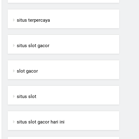
situs terpercaya
situs slot gacor
slot gacor
situs slot
situs slot gacor hari ini