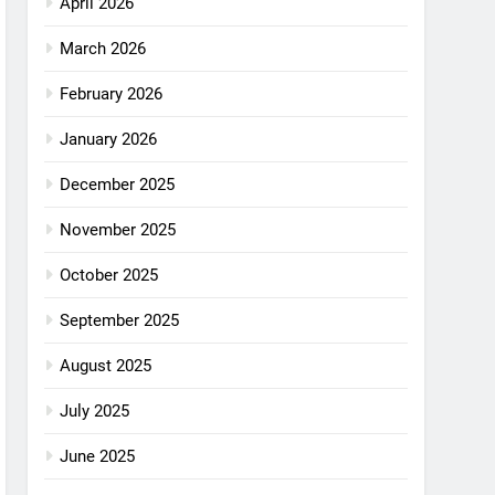
April 2026
March 2026
February 2026
January 2026
December 2025
November 2025
October 2025
September 2025
August 2025
July 2025
June 2025