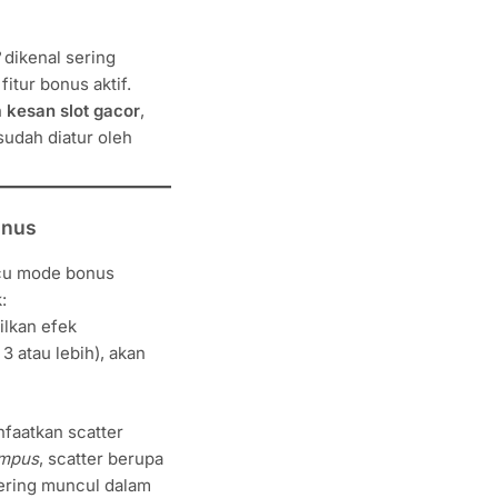
dikenal sering
itur bonus aktif.
n
kesan slot gacor
,
udah diatur oleh
onus
icu mode bonus
:
ilkan efek
3 atau lebih), akan
faatkan scatter
ympus
, scatter berupa
ering muncul dalam