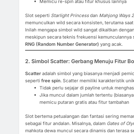
Memicu re-spin atau fitur khusus lainnya
Slot seperti
Starlight Princess
dan
Mahjong Ways 2
memunculkan wild secara konsisten, terutama saat f
Inilah mengapa simbol wild sangat dikaitkan denga
meskipun secara teknis frekuensi kemunculannya s
RNG (Random Number Generator)
yang acak.
2. Simbol Scatter: Gerbang Menuju Fitur B
Scatter
adalah simbol yang biasanya menjadi pem
seperti
free spin
. Scatter memiliki karakteristik unik
Tidak perlu sejajar di payline untuk menghas
Jika muncul dalam jumlah tertentu (biasanya 
memicu putaran gratis atau fitur tambahan
Slot bertema petualangan dan fantasi sering meman
sebagai fitur andalan. Misalnya, dalam
Gates of Ol
mahkota dewa muncul secara dinamis dan terasa s