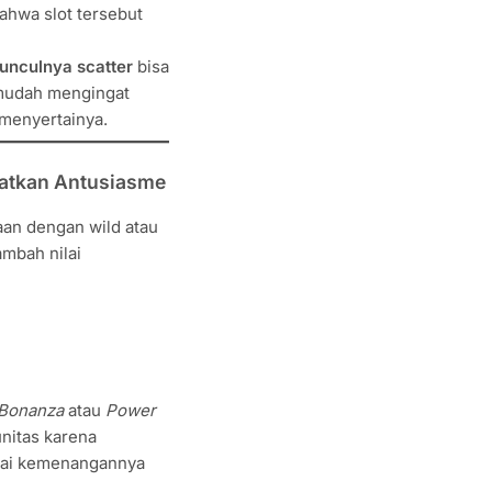
hwa slot tersebut
unculnya scatter
bisa
 mudah mengingat
 menyertainya.
gkatkan Antusiasme
aan dengan wild atau
ambah nilai
Bonanza
atau
Power
nitas karena
ilai kemenangannya