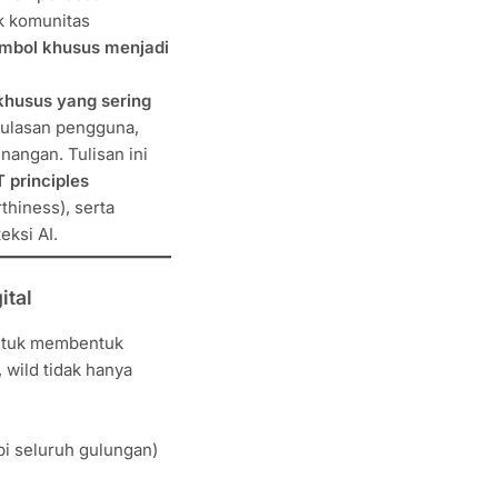
k komunitas
imbol khusus menjadi
khusus yang sering
 ulasan pengguna,
angan. Tulisan ini
 principles
thiness), serta
eksi AI.
ital
untuk membentuk
wild tidak hanya
i seluruh gulungan)