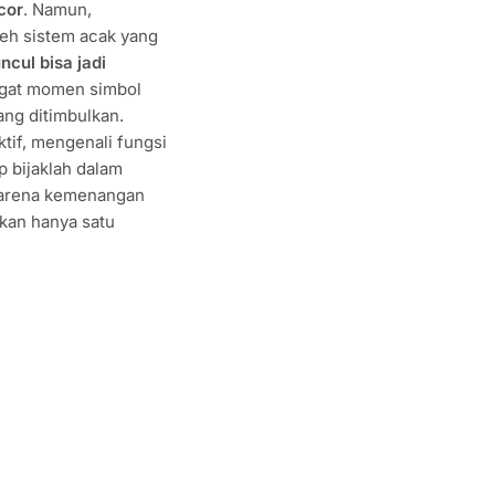
cor
. Namun,
leh sistem acak yang
cul bisa jadi
ngat momen simbol
ang ditimbulkan.
tif, mengenali fungsi
p bijaklah dalam
—karena kemenangan
ukan hanya satu