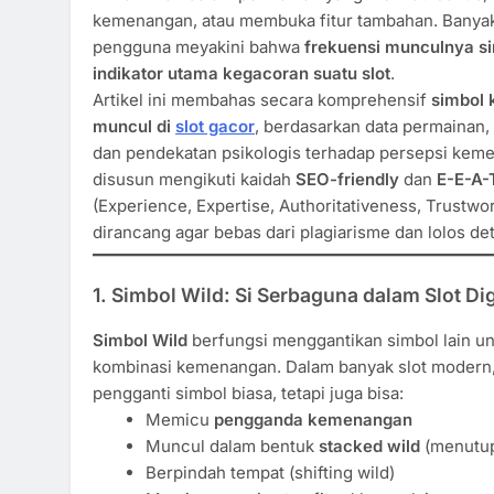
kemenangan, atau membuka fitur tambahan. Banya
pengguna meyakini bahwa
frekuensi munculnya s
indikator utama kegacoran suatu slot
.
Artikel ini membahas secara komprehensif
simbol 
muncul di
slot gacor
, berdasarkan data permainan,
dan pendekatan psikologis terhadap persepsi kemen
disusun mengikuti kaidah
SEO-friendly
dan
E-E-A-T
(Experience, Expertise, Authoritativeness, Trustwor
dirancang agar bebas dari plagiarisme dan lolos det
1. Simbol Wild: Si Serbaguna dalam Slot Dig
Simbol Wild
berfungsi menggantikan simbol lain 
kombinasi kemenangan. Dalam banyak slot modern, 
pengganti simbol biasa, tetapi juga bisa:
Memicu
pengganda kemenangan
Muncul dalam bentuk
stacked wild
(menutup
Berpindah tempat (shifting wild)