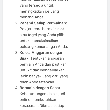
yang tersedia untuk
meningkatkan peluang
menang Anda.
Pahami Setiap Permainan
:
Pelajari cara bermain
slot
atau
togel
yang Anda pilih
untuk memaksimalkan
peluang kemenangan Anda.
Kelola Anggaran dengan
Bijak
: Tentukan anggaran
bermain Anda dan pastikan
untuk tidak mengeluarkan
lebih banyak uang dari yang
telah Anda tetapkan.
Bermain dengan Sabar
:
Keberuntungan dalam judi
online membutuhkan
kesabaran. Nikmati setiap