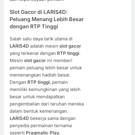
Slot Gacor di LARIS4D:
Peluang Menang Lebih Besar
dengan RTP Tinggi
Salah satu daya tarik utama di
LARIS4D
adalah mesin
slot gacor
yang terkenal dengan
RTP tinggi
.
Mesin
slot gacor
ini memberi
pemain peluang lebih besar untuk
memenangkan hadiah besar.
Dengan
RTP tinggi
, pemain
memiliki kemungkinan yang lebih
besar untuk mendapatkan
pengembalian dari taruhan mereka
dalam bentuk kemenangan.
LARIS4D
bekerja sama dengan
penyedia permainan ternama
seperti
Pragmatic Play
,