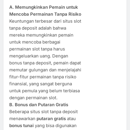
A. Memungkinkan Pemain untuk
Mencoba Permainan Tanpa Risiko
Keuntungan terbesar dari situs slot
tanpa deposit adalah bahwa
mereka memungkinkan pemain
untuk mencoba berbagai
permainan slot tanpa harus
mengeluarkan uang. Dengan
bonus tanpa deposit, pemain dapat
memutar gulungan dan menjelajahi
fitur-fitur permainan tanpa risiko
finansial, yang sangat berguna
untuk pemula yang belum terbiasa
dengan permainan slot.
B. Bonus dan Putaran Gratis
Beberapa situs slot tanpa deposit
menawarkan
putaran gratis
atau
bonus tunai
yang bisa digunakan