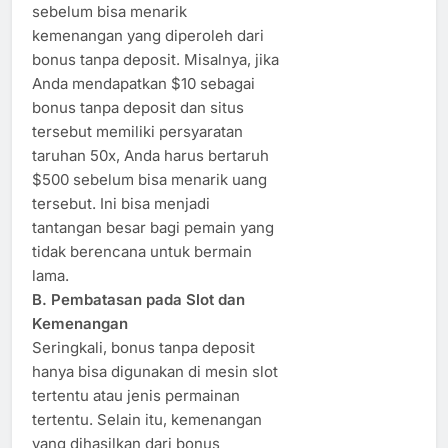
sebelum bisa menarik
kemenangan yang diperoleh dari
bonus tanpa deposit. Misalnya, jika
Anda mendapatkan $10 sebagai
bonus tanpa deposit dan situs
tersebut memiliki persyaratan
taruhan 50x, Anda harus bertaruh
$500 sebelum bisa menarik uang
tersebut. Ini bisa menjadi
tantangan besar bagi pemain yang
tidak berencana untuk bermain
lama.
B. Pembatasan pada Slot dan
Kemenangan
Seringkali, bonus tanpa deposit
hanya bisa digunakan di mesin slot
tertentu atau jenis permainan
tertentu. Selain itu, kemenangan
yang dihasilkan dari bonus