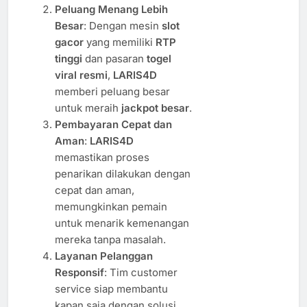
Peluang Menang Lebih
Besar
: Dengan mesin
slot
gacor
yang memiliki
RTP
tinggi
dan pasaran
togel
viral resmi
,
LARIS4D
memberi peluang besar
untuk meraih
jackpot besar
.
Pembayaran Cepat dan
Aman
:
LARIS4D
memastikan proses
penarikan dilakukan dengan
cepat dan aman,
memungkinkan pemain
untuk menarik kemenangan
mereka tanpa masalah.
Layanan Pelanggan
Responsif
: Tim customer
service siap membantu
kapan saja dengan solusi