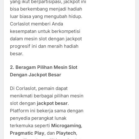
yang ikut berpartisipasi, jackpot ini
bisa berkembang menjadi hadiah
luar biasa yang mengubah hidup.
Corlaslot memberi Anda
kesempatan untuk berkompetisi
dalam mesin slot dengan jackpot
progresif ini dan meraih hadiah
besar.
2.
Beragam Pilihan Mesin Slot
Dengan Jackpot Besar
Di Corlaslot, pemain dapat
menikmati berbagai pilihan mesin
slot dengan
jackpot besar
.
Platform ini bekerja sama dengan
penyedia perangkat lunak
terkemuka seperti
Microgaming
,
Pragmatic Play
, dan
Playtech
,