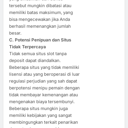
tersebut mungkin dibatasi atau
memiliki batas maksimum, yang
bisa mengecewakan jika Anda
berhasil memenangkan jumlah
besar.
C. Potensi Penipuan dan Situs
Tidak Terpercaya
Tidak semua situs slot tanpa
deposit dapat diandalkan.
Beberapa situs yang tidak memiliki
lisensi atau yang beroperasi di luar
regulasi perjudian yang sah dapat
berpotensi menipu pemain dengan
tidak membayar kemenangan atau
mengenakan biaya tersembunyi.
Beberapa situs mungkin juga
memiliki kebijakan yang sangat
membingungkan terkait penarikan