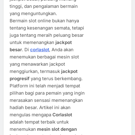
tinggi, dan pengalaman bermain
yang menguntungkan.
Bermain slot online bukan hanya
tentang kesenangan semata, tetapi
juga tentang meraih peluang besar
untuk memenangkan
jackpot
besar
. Di
corlaslot
, Anda akan
menemukan berbagai mesin slot
yang menawarkan jackpot
menggiurkan, termasuk
jackpot
progresif
yang terus berkembang.
Platform ini telah menjadi tempat
pilihan bagi para pemain yang ingin
merasakan sensasi memenangkan
hadiah besar. Artikel ini akan
mengulas mengapa
Corlaslot
adalah tempat terbaik untuk
menemukan
mesin slot dengan