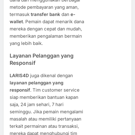
metode pembayaran yang aman,
termasuk
transfer bank
dan
e-
wallet
. Pemain dapat menarik dana
mereka dengan cepat dan mudah,
memberikan pengalaman bermain
yang lebih baik.
Layanan Pelanggan yang
Responsif
LARIS4D
juga dikenal dengan
layanan pelanggan yang
responsif
. Tim customer service
siap memberikan bantuan kapan
saja, 24 jam sehari, 7 hari
seminggu. Jika pemain mengalami
masalah atau memiliki pertanyaan
terkait permainan atau transaksi,
mereka dapat menghubungi tim