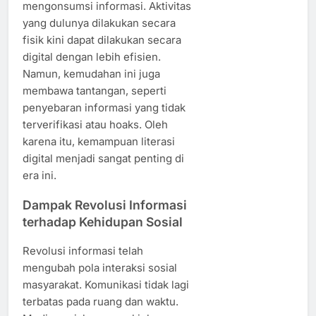
mengonsumsi informasi. Aktivitas
yang dulunya dilakukan secara
fisik kini dapat dilakukan secara
digital dengan lebih efisien.
Namun, kemudahan ini juga
membawa tantangan, seperti
penyebaran informasi yang tidak
terverifikasi atau hoaks. Oleh
karena itu, kemampuan literasi
digital menjadi sangat penting di
era ini.
Dampak Revolusi Informasi
terhadap Kehidupan Sosial
Revolusi informasi telah
mengubah pola interaksi sosial
masyarakat. Komunikasi tidak lagi
terbatas pada ruang dan waktu.