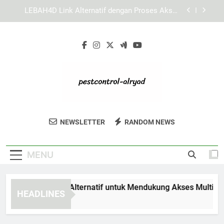
Skip
KAYA787 Alternatif dengan Sistem Halaman yang
to
Ringan dan Adaptif
content
Cara Mengatasi KAYA787 Alternatif yang Kembali
ke Halaman Awal
EDWINSLOT Link Alternatif untuk Mendukung
Akses Multi-Perangkat
LEBAH4D Link Alternatif dengan Proses Akses
yang Ringkas
KAYA787 Alternatif dengan Sistem Halaman yang
Ringan dan Adaptif
Pest Control Al
Pest Control Al Riyadh Memberikan
Cara Mengatasi KAYA787 Alternatif yang Kembali
NEWSLETTER
RANDOM NEWS
Riyadh
ke Halaman Awal
Layanan Pengendalian Hama Profesional
Untuk Melindungi Rumah Dan Bisnis Anda.
MENU
WINSLOT Link Alternatif untuk Mendukung Akses Multi-Peran
HEADLINES
Weeks Ago