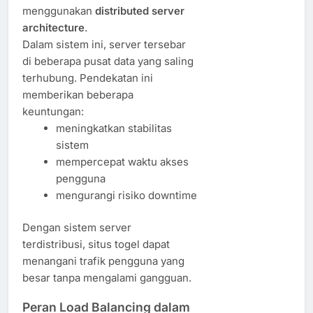
menggunakan
distributed server
architecture
.
Dalam sistem ini, server tersebar
di beberapa pusat data yang saling
terhubung. Pendekatan ini
memberikan beberapa
keuntungan:
meningkatkan stabilitas
sistem
mempercepat waktu akses
pengguna
mengurangi risiko downtime
Dengan sistem server
terdistribusi, situs togel dapat
menangani trafik pengguna yang
besar tanpa mengalami gangguan.
Peran Load Balancing dalam