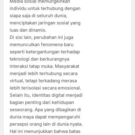
Media sosial memungkinkan
individu untuk terhubung dengan
siapa saja di seluruh dunia,
menciptakan jaringan sosial yang
luas dan dinamis.
Di sisi lain, perubahan ini juga
memunculkan fenomena baru
seperti ketergantungan terhadap
teknologi dan berkurangnya
interaksi tatap muka. Masyarakat
menjadi lebih terhubung secara
virtual, tetapi terkadang merasa
lebih terisolasi secara emosional.
Selain itu, identitas digital menjadi
bagian penting dari kehidupan
seseorang. Apa yang dibagikan di
dunia maya dapat mempengaruhi
persepsi orang lain di dunia nyata.
Hal ini menunjukkan bahwa batas