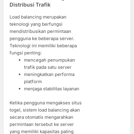
Distribusi Trafik
Load balancing merupakan
teknologi yang berfungsi
mendistribusikan permintaan
pengguna ke beberapa server.
Teknologi ini memiliki beberapa
fungsi penting:
mencegah penumpukan
trafik pada satu server
meningkatkan performa
platform
menjaga stabilitas layanan
Ketika pengguna mengakses situs
togel, sistem load balancing akan
secara otomatis mengarahkan
permintaan tersebut ke server
yang memiliki kapasitas paling