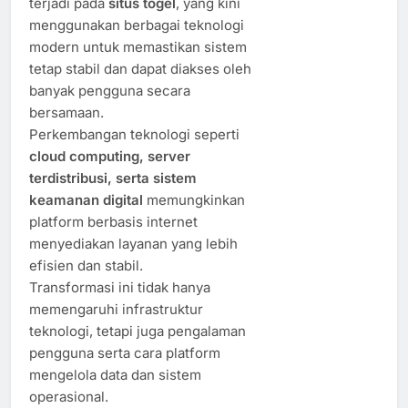
terjadi pada
situs togel
, yang kini
menggunakan berbagai teknologi
modern untuk memastikan sistem
tetap stabil dan dapat diakses oleh
banyak pengguna secara
bersamaan.
Perkembangan teknologi seperti
cloud computing, server
terdistribusi, serta sistem
keamanan digital
memungkinkan
platform berbasis internet
menyediakan layanan yang lebih
efisien dan stabil.
Transformasi ini tidak hanya
memengaruhi infrastruktur
teknologi, tetapi juga pengalaman
pengguna serta cara platform
mengelola data dan sistem
operasional.