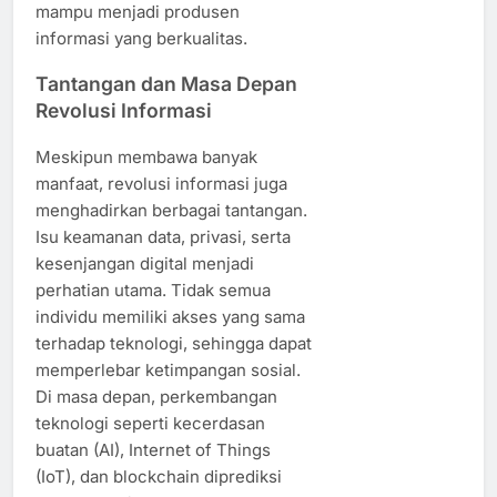
mampu menjadi produsen
informasi yang berkualitas.
Tantangan dan Masa Depan
Revolusi Informasi
Meskipun membawa banyak
manfaat, revolusi informasi juga
menghadirkan berbagai tantangan.
Isu keamanan data, privasi, serta
kesenjangan digital menjadi
perhatian utama. Tidak semua
individu memiliki akses yang sama
terhadap teknologi, sehingga dapat
memperlebar ketimpangan sosial.
Di masa depan, perkembangan
teknologi seperti kecerdasan
buatan (AI), Internet of Things
(IoT), dan blockchain diprediksi