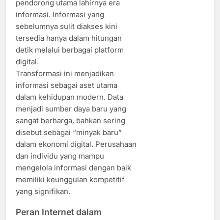
pendorong utama lahirnya era
informasi. Informasi yang
sebelumnya sulit diakses kini
tersedia hanya dalam hitungan
detik melalui berbagai platform
digital.
Transformasi ini menjadikan
informasi sebagai aset utama
dalam kehidupan modern. Data
menjadi sumber daya baru yang
sangat berharga, bahkan sering
disebut sebagai “minyak baru”
dalam ekonomi digital. Perusahaan
dan individu yang mampu
mengelola informasi dengan baik
memiliki keunggulan kompetitif
yang signifikan.
Peran Internet dalam