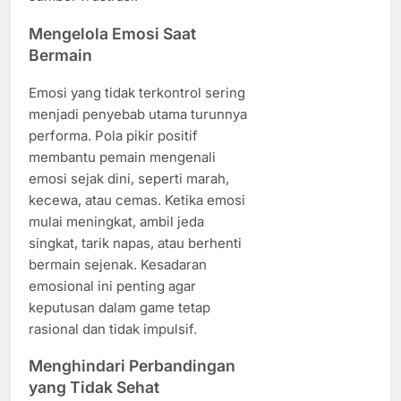
Mengelola Emosi Saat
Bermain
Emosi yang tidak terkontrol sering
menjadi penyebab utama turunnya
performa. Pola pikir positif
membantu pemain mengenali
emosi sejak dini, seperti marah,
kecewa, atau cemas. Ketika emosi
mulai meningkat, ambil jeda
singkat, tarik napas, atau berhenti
bermain sejenak. Kesadaran
emosional ini penting agar
keputusan dalam game tetap
rasional dan tidak impulsif.
Menghindari Perbandingan
yang Tidak Sehat