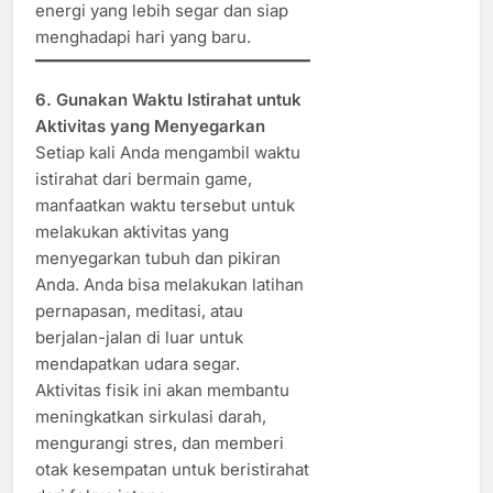
energi yang lebih segar dan siap
menghadapi hari yang baru.
6. Gunakan Waktu Istirahat untuk
Aktivitas yang Menyegarkan
Setiap kali Anda mengambil waktu
istirahat dari bermain game,
manfaatkan waktu tersebut untuk
melakukan aktivitas yang
menyegarkan tubuh dan pikiran
Anda. Anda bisa melakukan latihan
pernapasan, meditasi, atau
berjalan-jalan di luar untuk
mendapatkan udara segar.
Aktivitas fisik ini akan membantu
meningkatkan sirkulasi darah,
mengurangi stres, dan memberi
otak kesempatan untuk beristirahat