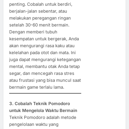
penting. Cobalah untuk berdiri,
berjalan-jalan sebentar, atau
melakukan peregangan ringan
setelah 30-60 menit bermain.
Dengan memberi tubuh
kesempatan untuk bergerak, Anda
akan mengurangi rasa kaku atau
kelelahan pada otot dan mata. Ini
juga dapat mengurangi ketegangan
mental, membantu otak Anda tetap
segar, dan mencegah rasa stres
atau frustasi yang bisa muncul saat
bermain game terlalu lama.
3. Cobalah Teknik Pomodoro
untuk Mengelola Waktu Bermain
Teknik Pomodoro adalah metode
pengelolaan waktu yang