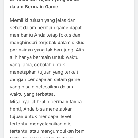
dalam Bermain Game
Memiliki tujuan yang jelas dan
sehat dalam bermain game dapat
membantu Anda tetap fokus dan
menghindari terjebak dalam siklus
permainan yang tak berujung. Alih-
alih hanya bermain untuk waktu
yang lama, cobalah untuk
menetapkan tujuan yang terkait
dengan pencapaian dalam game
yang bisa diselesaikan dalam
waktu yang terbatas.
Misalnya, alih-alih bermain tanpa
henti, Anda bisa menetapkan
tujuan untuk mencapai level
tertentu, menyelesaikan misi
tertentu, atau mengumpulkan item