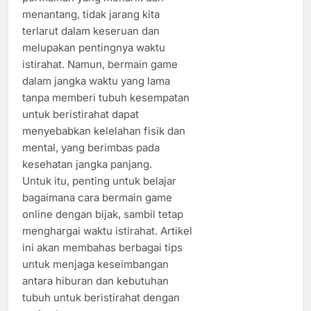
menantang, tidak jarang kita
terlarut dalam keseruan dan
melupakan pentingnya waktu
istirahat. Namun, bermain game
dalam jangka waktu yang lama
tanpa memberi tubuh kesempatan
untuk beristirahat dapat
menyebabkan kelelahan fisik dan
mental, yang berimbas pada
kesehatan jangka panjang.
Untuk itu, penting untuk belajar
bagaimana cara bermain game
online dengan bijak, sambil tetap
menghargai waktu istirahat. Artikel
ini akan membahas berbagai tips
untuk menjaga keseimbangan
antara hiburan dan kebutuhan
tubuh untuk beristirahat dengan