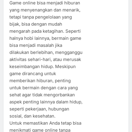
Game online bisa menjadi hiburan
yang menyenangkan dan menarik,
tetapi tanpa pengelolaan yang
bijak, bisa dengan mudah
mengarah pada ketagihan. Seperti
halnya hobi lainnya, bermain game
bisa menjadi masalah jika
dilakukan berlebihan, mengganggu
aktivitas sehari-hari, atau merusak
keseimbangan hidup. Meskipun
game dirancang untuk
memberikan hiburan, penting
untuk bermain dengan cara yang
sehat agar tidak mengorbankan
aspek penting lainnya dalam hidup,
seperti pekerjaan, hubungan
sosial, dan kesehatan.
Untuk memastikan Anda tetap bisa
menikmati game online tanpa