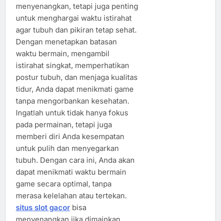
menyenangkan, tetapi juga penting
untuk menghargai waktu istirahat
agar tubuh dan pikiran tetap sehat.
Dengan menetapkan batasan
waktu bermain, mengambil
istirahat singkat, memperhatikan
postur tubuh, dan menjaga kualitas
tidur, Anda dapat menikmati game
tanpa mengorbankan kesehatan.
Ingatlah untuk tidak hanya fokus
pada permainan, tetapi juga
memberi diri Anda kesempatan
untuk pulih dan menyegarkan
tubuh. Dengan cara ini, Anda akan
dapat menikmati waktu bermain
game secara optimal, tanpa
merasa kelelahan atau tertekan.
situs slot gacor
bisa
menyenangkan jika dimainkan