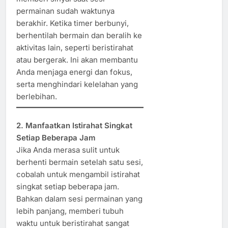
permainan sudah waktunya
berakhir. Ketika timer berbunyi,
berhentilah bermain dan beralih ke
aktivitas lain, seperti beristirahat
atau bergerak. Ini akan membantu
Anda menjaga energi dan fokus,
serta menghindari kelelahan yang
berlebihan.
2. Manfaatkan Istirahat Singkat
Setiap Beberapa Jam
Jika Anda merasa sulit untuk
berhenti bermain setelah satu sesi,
cobalah untuk mengambil istirahat
singkat setiap beberapa jam.
Bahkan dalam sesi permainan yang
lebih panjang, memberi tubuh
waktu untuk beristirahat sangat