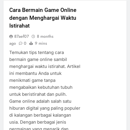
Cara Bermain Game Online
dengan Menghargai Waktu
Istirahat
87aef07
8 months
ago
0
9 mins
Temukan tips tentang cara
bermain game online sambil
menghargai waktu istirahat. Artikel
ini membantu Anda untuk
menikmati game tanpa
mengabaikan kebutuhan tubuh
untuk beristirahat dan pulih.
Game online adalah salah satu
hiburan digital yang paling populer
di kalangan berbagai kalangan
usia. Dengan berbagai jenis
permainan yang menarik dan