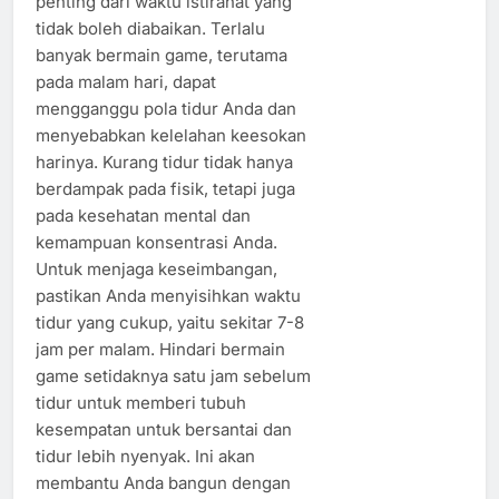
penting dari waktu istirahat yang
tidak boleh diabaikan. Terlalu
banyak bermain game, terutama
pada malam hari, dapat
mengganggu pola tidur Anda dan
menyebabkan kelelahan keesokan
harinya. Kurang tidur tidak hanya
berdampak pada fisik, tetapi juga
pada kesehatan mental dan
kemampuan konsentrasi Anda.
Untuk menjaga keseimbangan,
pastikan Anda menyisihkan waktu
tidur yang cukup, yaitu sekitar 7-8
jam per malam. Hindari bermain
game setidaknya satu jam sebelum
tidur untuk memberi tubuh
kesempatan untuk bersantai dan
tidur lebih nyenyak. Ini akan
membantu Anda bangun dengan