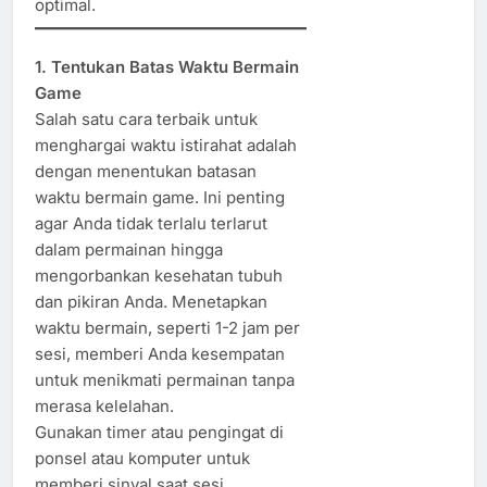
optimal.
1. Tentukan Batas Waktu Bermain
Game
Salah satu cara terbaik untuk
menghargai waktu istirahat adalah
dengan menentukan batasan
waktu bermain game. Ini penting
agar Anda tidak terlalu terlarut
dalam permainan hingga
mengorbankan kesehatan tubuh
dan pikiran Anda. Menetapkan
waktu bermain, seperti 1-2 jam per
sesi, memberi Anda kesempatan
untuk menikmati permainan tanpa
merasa kelelahan.
Gunakan timer atau pengingat di
ponsel atau komputer untuk
memberi sinyal saat sesi