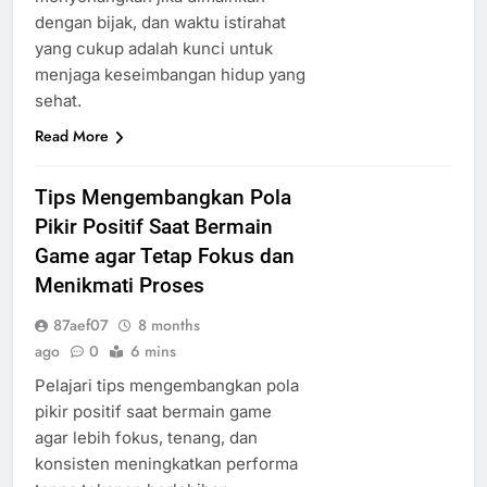
dengan bijak, dan waktu istirahat
yang cukup adalah kunci untuk
menjaga keseimbangan hidup yang
sehat.
Read More
Tips Mengembangkan Pola
Pikir Positif Saat Bermain
Game agar Tetap Fokus dan
Menikmati Proses
87aef07
8 months
ago
0
6 mins
Pelajari tips mengembangkan pola
pikir positif saat bermain game
agar lebih fokus, tenang, dan
konsisten meningkatkan performa