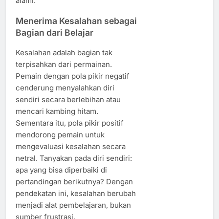
alami.
Menerima Kesalahan sebagai
Bagian dari Belajar
Kesalahan adalah bagian tak
terpisahkan dari permainan.
Pemain dengan pola pikir negatif
cenderung menyalahkan diri
sendiri secara berlebihan atau
mencari kambing hitam.
Sementara itu, pola pikir positif
mendorong pemain untuk
mengevaluasi kesalahan secara
netral. Tanyakan pada diri sendiri:
apa yang bisa diperbaiki di
pertandingan berikutnya? Dengan
pendekatan ini, kesalahan berubah
menjadi alat pembelajaran, bukan
sumber frustrasi.