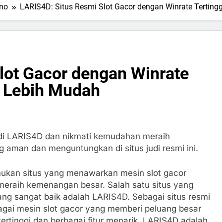
ino
LARIS4D: Situs Resmi Slot Gacor dengan Winrate Tertin
lot Gacor dengan Winrate
g Lebih Mudah
i di LARIS4D dan nikmati kemudahan meraih
aman dan menguntungkan di situs judi resmi ini.
ukan situs yang menawarkan mesin slot gacor
 meraih kemenangan besar. Salah satu situs yang
ang sangat baik adalah LARIS4D. Sebagai situs resmi
gai mesin slot gacor yang memberi peluang besar
rtinggi dan berbagai fitur menarik, LARIS4D adalah