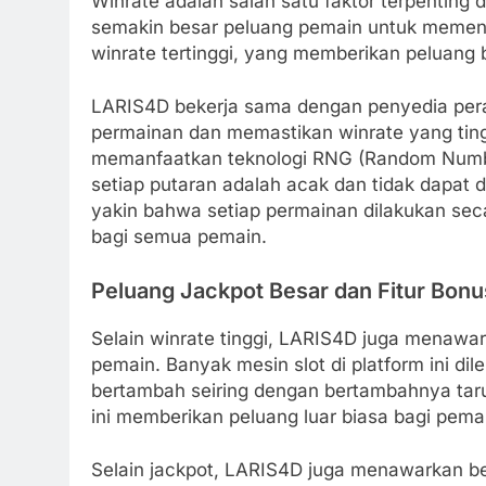
Winrate adalah salah satu faktor terpenting 
semakin besar peluang pemain untuk memen
winrate tertinggi, yang memberikan peluang
LARIS4D bekerja sama dengan penyedia pera
permainan dan memastikan winrate yang ting
memanfaatkan teknologi RNG (Random Numbe
setiap putaran adalah acak dan tidak dapat d
yakin bahwa setiap permainan dilakukan sec
bagi semua pemain.
Peluang Jackpot Besar dan Fitur Bonu
Selain winrate tinggi, LARIS4D juga menawar
pemain. Banyak mesin slot di platform ini di
bertambah seiring dengan bertambahnya taru
ini memberikan peluang luar biasa bagi pem
Selain jackpot, LARIS4D juga menawarkan be