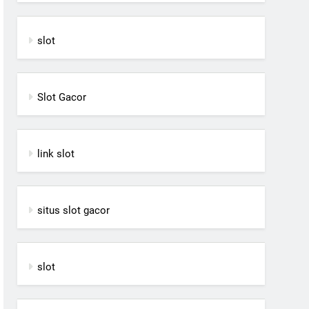
slot
Slot Gacor
link slot
situs slot gacor
slot