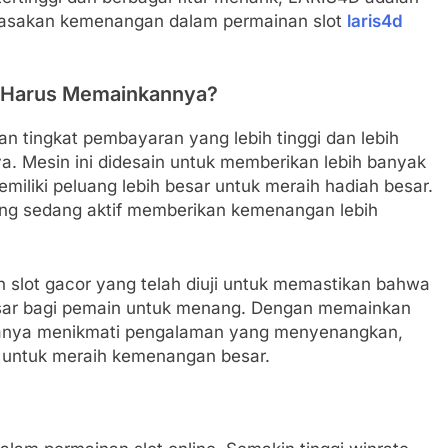
merasakan kemenangan dalam permainan slot
laris4d
a Harus Memainkannya?
n tingkat pembayaran yang lebih tinggi dan lebih
ya. Mesin ini didesain untuk memberikan lebih banyak
iliki peluang lebih besar untuk meraih hadiah besar.
yang sedang aktif memberikan kemenangan lebih
 slot gacor yang telah diuji untuk memastikan bahwa
esar bagi pemain untuk menang. Dengan memainkan
 hanya menikmati pengalaman yang menyenangkan,
i untuk meraih kemenangan besar.