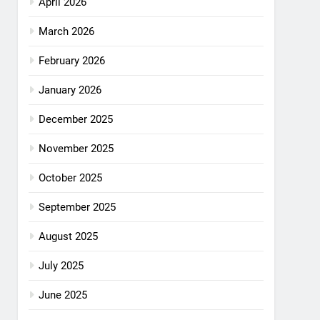
April 2026
March 2026
February 2026
January 2026
December 2025
November 2025
October 2025
September 2025
August 2025
July 2025
June 2025