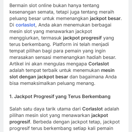
Bermain slot online bukan hanya tentang
kesenangan semata, tetapi juga tentang meraih
peluang besar untuk memenangkan
jackpot besar
.
Di
corlaslot
, Anda akan menemukan berbagai
mesin slot yang menawarkan jackpot
menggiurkan, termasuk
jackpot progresif
yang
terus berkembang. Platform ini telah menjadi
tempat pilihan bagi para pemain yang ingin
merasakan sensasi memenangkan hadiah besar.
Artikel ini akan mengulas mengapa
Corlaslot
adalah tempat terbaik untuk menemukan
mesin
slot dengan jackpot besar
dan bagaimana Anda
bisa memaksimalkan peluang menang.
1.
Jackpot Progresif yang Terus Berkembang
Salah satu daya tarik utama dari
Corlaslot
adalah
pilihan mesin slot yang menawarkan
jackpot
progresif
. Berbeda dengan jackpot tetap, jackpot
progresif terus berkembang setiap kali pemain