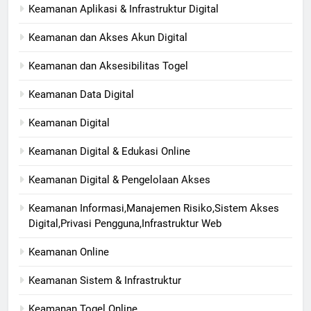
Keamanan Aplikasi & Infrastruktur Digital
Keamanan dan Akses Akun Digital
Keamanan dan Aksesibilitas Togel
Keamanan Data Digital
Keamanan Digital
Keamanan Digital & Edukasi Online
Keamanan Digital & Pengelolaan Akses
Keamanan Informasi,Manajemen Risiko,Sistem Akses
Digital,Privasi Pengguna,Infrastruktur Web
Keamanan Online
Keamanan Sistem & Infrastruktur
Keamanan Togel Online