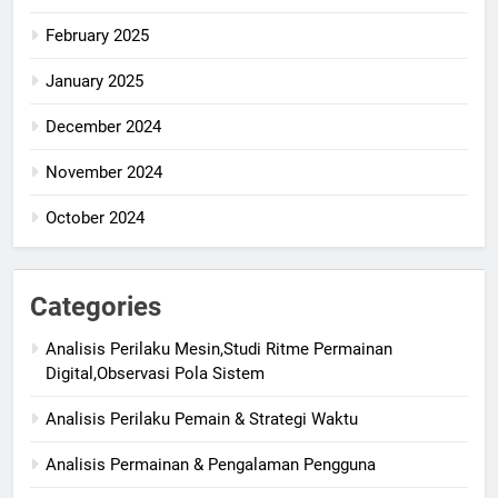
February 2025
January 2025
December 2024
November 2024
October 2024
Categories
Analisis Perilaku Mesin,Studi Ritme Permainan
Digital,Observasi Pola Sistem
Analisis Perilaku Pemain & Strategi Waktu
Analisis Permainan & Pengalaman Pengguna