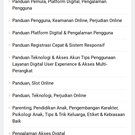
Panduan Pemula, Platform Digital, Pengalaman
Pengguna
Panduan Pengguna, Keamanan Online, Perjudian Online
Panduan Platform Digital & Pengalaman Pengguna
Panduan Registrasi Cepat & Sistem Responsif
Panduan Teknologi & Akses Akun Tips Penggunaan
Layanan Digital User Experience & Akses Multi-
Perangkat
Panduan, Slot Online
Panduan, Teknologi, Perjudian Online
Parenting, Pendidikan Anak, Pengembangan Karakter,
Psikologi Anak, Tips & Trik Keluarga, Etiket & Kebiasaan
Baik
Pengalaman Akses Digital