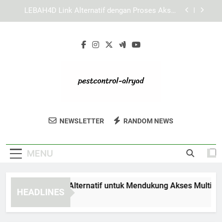
Skip
KAYA787 Alternatif dengan Sistem Halaman yang
to
Ringan dan Adaptif
content
Cara Mengatasi KAYA787 Alternatif yang Kembali
ke Halaman Awal
EDWINSLOT Link Alternatif untuk Mendukung
Akses Multi-Perangkat
LEBAH4D Link Alternatif dengan Proses Akses
yang Ringkas
KAYA787 Alternatif dengan Sistem Halaman yang
Ringan dan Adaptif
Pest Control Al
Pest Control Al Riyadh Memberikan
Cara Mengatasi KAYA787 Alternatif yang Kembali
NEWSLETTER
RANDOM NEWS
Riyadh
ke Halaman Awal
Layanan Pengendalian Hama Profesional
Untuk Melindungi Rumah Dan Bisnis Anda.
MENU
WINSLOT Link Alternatif untuk Mendukung Akses Multi-Peran
HEADLINES
Weeks Ago