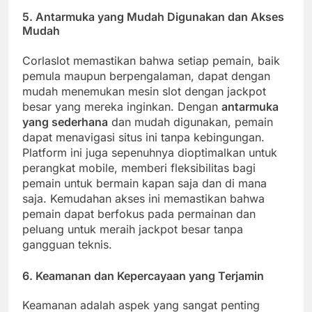
5.
Antarmuka yang Mudah Digunakan dan Akses
Mudah
Corlaslot memastikan bahwa setiap pemain, baik
pemula maupun berpengalaman, dapat dengan
mudah menemukan mesin slot dengan jackpot
besar yang mereka inginkan. Dengan
antarmuka
yang sederhana
dan mudah digunakan, pemain
dapat menavigasi situs ini tanpa kebingungan.
Platform ini juga sepenuhnya dioptimalkan untuk
perangkat mobile, memberi fleksibilitas bagi
pemain untuk bermain kapan saja dan di mana
saja. Kemudahan akses ini memastikan bahwa
pemain dapat berfokus pada permainan dan
peluang untuk meraih jackpot besar tanpa
gangguan teknis.
6.
Keamanan dan Kepercayaan yang Terjamin
Keamanan adalah aspek yang sangat penting