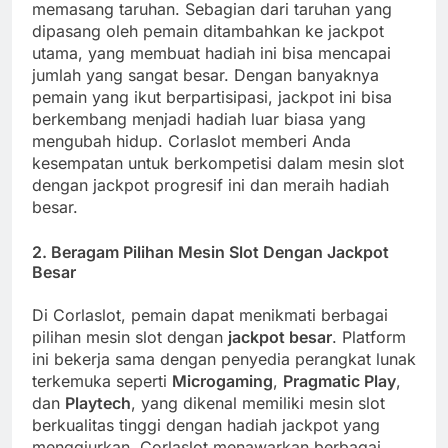
memasang taruhan. Sebagian dari taruhan yang
dipasang oleh pemain ditambahkan ke jackpot
utama, yang membuat hadiah ini bisa mencapai
jumlah yang sangat besar. Dengan banyaknya
pemain yang ikut berpartisipasi, jackpot ini bisa
berkembang menjadi hadiah luar biasa yang
mengubah hidup. Corlaslot memberi Anda
kesempatan untuk berkompetisi dalam mesin slot
dengan jackpot progresif ini dan meraih hadiah
besar.
2.
Beragam Pilihan Mesin Slot Dengan Jackpot
Besar
Di Corlaslot, pemain dapat menikmati berbagai
pilihan mesin slot dengan
jackpot besar
. Platform
ini bekerja sama dengan penyedia perangkat lunak
terkemuka seperti
Microgaming
,
Pragmatic Play
,
dan
Playtech
, yang dikenal memiliki mesin slot
berkualitas tinggi dengan hadiah jackpot yang
menggiurkan. Corlaslot menawarkan berbagai