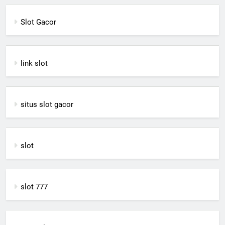
Slot Gacor
link slot
situs slot gacor
slot
slot 777