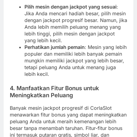
Pilih mesin dengan jackpot yang sesuai
:
Jika Anda mencari hadiah besar, pilih mesin
dengan jackpot progresif besar. Namun, jika
Anda lebih memilih peluang menang yang
lebih tinggi, pilih mesin dengan jackpot
yang lebih kecil.
Perhatikan jumlah pemain
: Mesin yang lebih
populer dan memiliki lebih banyak pemain
mungkin memiliki jackpot yang lebih besar,
tetapi peluang Anda untuk menang juga
lebih kecil.
4.
Manfaatkan Fitur Bonus untuk
Meningkatkan Peluang
Banyak mesin jackpot progresif di CorlaSlot
menawarkan fitur bonus yang dapat meningkatkan
peluang Anda untuk meraih kemenangan lebih
besar tanpa menambah taruhan. Fitur-fitur bonus
ini termasuk putaran gratis, simbol liar, dan