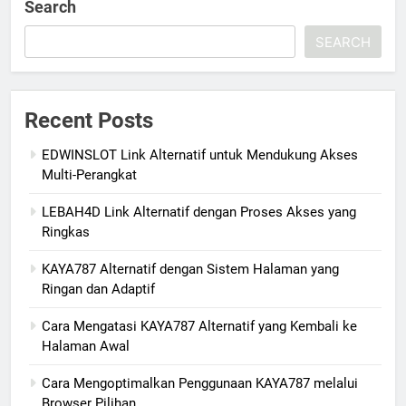
Search
SEARCH
Recent Posts
EDWINSLOT Link Alternatif untuk Mendukung Akses
Multi-Perangkat
LEBAH4D Link Alternatif dengan Proses Akses yang
Ringkas
KAYA787 Alternatif dengan Sistem Halaman yang
Ringan dan Adaptif
Cara Mengatasi KAYA787 Alternatif yang Kembali ke
Halaman Awal
Cara Mengoptimalkan Penggunaan KAYA787 melalui
Browser Pilihan