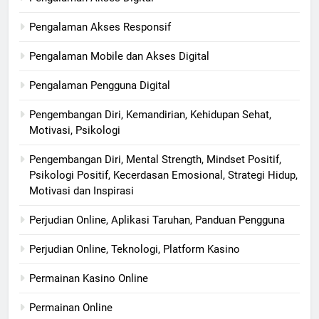
Pengalaman Akses Responsif
Pengalaman Mobile dan Akses Digital
Pengalaman Pengguna Digital
Pengembangan Diri, Kemandirian, Kehidupan Sehat,
Motivasi, Psikologi
Pengembangan Diri, Mental Strength, Mindset Positif,
Psikologi Positif, Kecerdasan Emosional, Strategi Hidup,
Motivasi dan Inspirasi
Perjudian Online, Aplikasi Taruhan, Panduan Pengguna
Perjudian Online, Teknologi, Platform Kasino
Permainan Kasino Online
Permainan Online