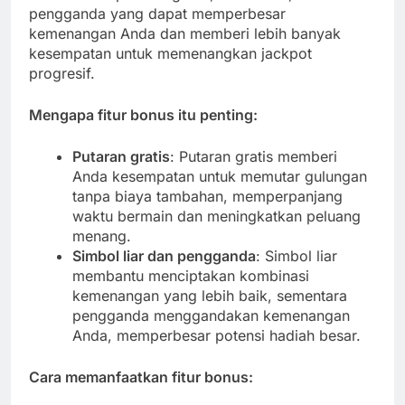
pengganda yang dapat memperbesar
kemenangan Anda dan memberi lebih banyak
kesempatan untuk memenangkan jackpot
progresif.
Mengapa fitur bonus itu penting:
Putaran gratis
: Putaran gratis memberi
Anda kesempatan untuk memutar gulungan
tanpa biaya tambahan, memperpanjang
waktu bermain dan meningkatkan peluang
menang.
Simbol liar dan pengganda
: Simbol liar
membantu menciptakan kombinasi
kemenangan yang lebih baik, sementara
pengganda menggandakan kemenangan
Anda, memperbesar potensi hadiah besar.
Cara memanfaatkan fitur bonus: