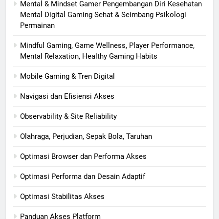
Mental & Mindset Gamer Pengembangan Diri Kesehatan
Mental Digital Gaming Sehat & Seimbang Psikologi
Permainan
Mindful Gaming, Game Wellness, Player Performance,
Mental Relaxation, Healthy Gaming Habits
Mobile Gaming & Tren Digital
Navigasi dan Efisiensi Akses
Observability & Site Reliability
Olahraga, Perjudian, Sepak Bola, Taruhan
Optimasi Browser dan Performa Akses
Optimasi Performa dan Desain Adaptif
Optimasi Stabilitas Akses
Panduan Akses Platform