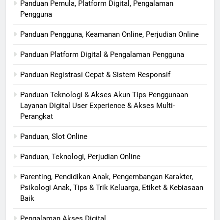
Panduan Pemula, Platform Digital, Pengalaman
Pengguna
Panduan Pengguna, Keamanan Online, Perjudian Online
Panduan Platform Digital & Pengalaman Pengguna
Panduan Registrasi Cepat & Sistem Responsif
Panduan Teknologi & Akses Akun Tips Penggunaan
Layanan Digital User Experience & Akses Multi-
Perangkat
Panduan, Slot Online
Panduan, Teknologi, Perjudian Online
Parenting, Pendidikan Anak, Pengembangan Karakter,
Psikologi Anak, Tips & Trik Keluarga, Etiket & Kebiasaan
Baik
Pengalaman Akses Digital