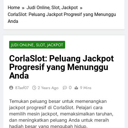
Home
Judi Online, Slot, Jackpot
CorlaSlot: Peluang Jackpot Progresif yang Menunggu
Anda
JUDI ONLINE, SLOT, JACKPOT
CorlaSlot: Peluang Jackpot
Progresif yang Menunggu
Anda
0
87aef07
2 Years Ago
9 Mins
Temukan peluang besar untuk memenangkan
jackpot progresif di CorlaSlot. Pelajari cara
memilih mesin jackpot, memaksimalkan taruhan,
dan meningkatkan peluang Anda untuk meraih
hadiah besar yang mengubah hidup.