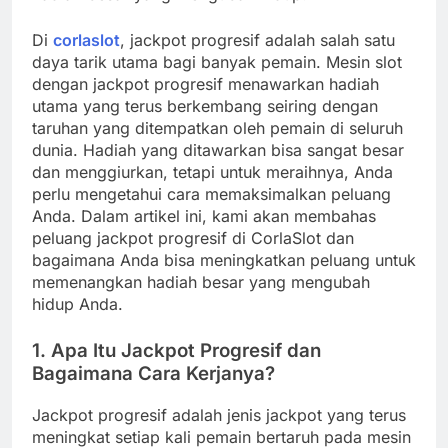
Di
corlaslot
, jackpot progresif adalah salah satu
daya tarik utama bagi banyak pemain. Mesin slot
dengan jackpot progresif menawarkan hadiah
utama yang terus berkembang seiring dengan
taruhan yang ditempatkan oleh pemain di seluruh
dunia. Hadiah yang ditawarkan bisa sangat besar
dan menggiurkan, tetapi untuk meraihnya, Anda
perlu mengetahui cara memaksimalkan peluang
Anda. Dalam artikel ini, kami akan membahas
peluang jackpot progresif di CorlaSlot dan
bagaimana Anda bisa meningkatkan peluang untuk
memenangkan hadiah besar yang mengubah
hidup Anda.
1.
Apa Itu Jackpot Progresif dan
Bagaimana Cara Kerjanya?
Jackpot progresif adalah jenis jackpot yang terus
meningkat setiap kali pemain bertaruh pada mesin