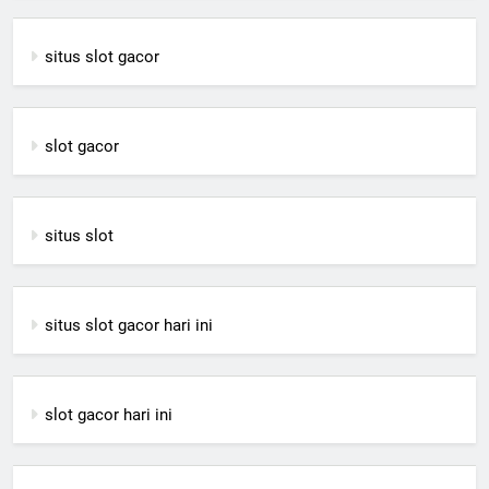
situs slot gacor
slot gacor
situs slot
situs slot gacor hari ini
slot gacor hari ini