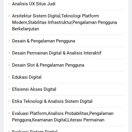
Analisis UX Situs Judi
Arsitektur Sistem Digital,Teknologi Platform
Modern,Stabilitas Infrastruktur,Pengalaman Pengguna
Berkelanjutan
Desain & Pengalaman Pengguna
Desain Permainan Digital & Analisis Interaktif
Desain Slot & Pengalaman Pengguna
Edukasi Digital
Efisiensi Akses Digital
Etika Teknologi & Analisis Sistem Digital
Evaluasi Platform,Analisis Probabilitas,Pengalaman
Pengguna,Keamanan Digital,Literasi Permainan