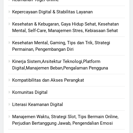
Kepercayaan Digital & Stabilitas Layanan
Kesehatan & Kebugaran, Gaya Hidup Sehat, Kesehatan
Mental, Self-Care, Manajemen Stres, Kebiasaan Sehat
Kesehatan Mental, Gaming, Tips dan Trik, Strategi
Permainan, Pengembangan Diri
Kinerja Sistem,Arsitektur Teknologi,Platform
Digital,Manajemen Beban,Pengalaman Pengguna
Kompatibilitas dan Akses Perangkat
Komunitas Digital
Literasi Keamanan Digital
Manajemen Waktu, Strategi Slot, Tips Bermain Online,
Perjudian Bertanggung Jawab, Pengendalian Emosi