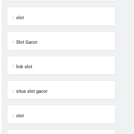
slot
Slot Gacor
link slot
situs slot gacor
slot