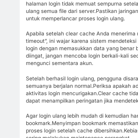
halaman login tidak memuat sempurna setel
ulang semua file dari server.Pastikan jaringan
untuk memperlancar proses login ulang.
Apabila setelah clear cache Anda menerima not
timeout”, ini wajar karena sistem mendetek
login dengan memasukkan data yang benar b
diingat, jangan mencoba login berkali-kali
mengunci sementara akun.
Setelah berhasil login ulang, pengguna dis
semuanya berjalan normal.Periksa apakah ad
aktivitas login mencurigakan.Clear cache t
dapat menampilkan peringatan jika mendeteks
Agar login ulang lebih mudah di kemudian h
bookmark.Menyimpan bookmark memastikan 
proses login setelah cache dibersihkan.Keb