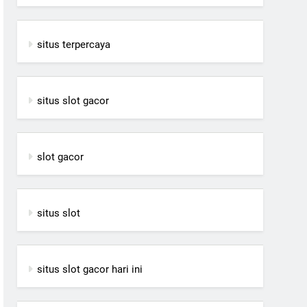
situs terpercaya
situs slot gacor
slot gacor
situs slot
situs slot gacor hari ini