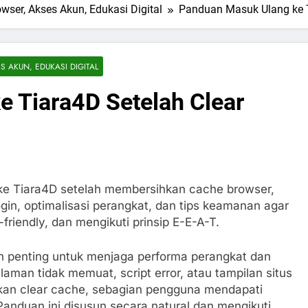
wser, Akses Akun, Edukasi Digital
Panduan Masuk Ulang ke T
 AKUN, EDUKASI DIGITAL
 Tiara4D Setelah Clear
ke Tiara4D setelah membersihkan cache browser,
gin, optimalisasi perangkat, dan tips keamanan agar
O-friendly, dan mengikuti prinsip E-E-A-T.
 penting untuk menjaga performa perangkat dan
laman tidak memuat, script error, atau tampilan situs
kan clear cache, sebagian pengguna mendapati
anduan ini disusun secara natural dan mengikuti