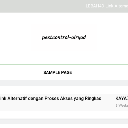
LEBAH4D Link Alterna
KAYA787 Alternatif dengan Si
Cara Mengatasi KAYA787 Alt
EDWINSLOT Link Alternatif u
t Control Al Riyadh
LEBAH4D Link Alterna
rol Al Riyadh Memberikan Layanan Pengendalian Hama Profesi
KAYA787 Alternatif dengan Si
SAMPLE PAGE
Cara Mengatasi KAYA787 Alt
if dengan Proses Akses yang Ringkas
KAYA787 Alternat
3 Weeks Ago