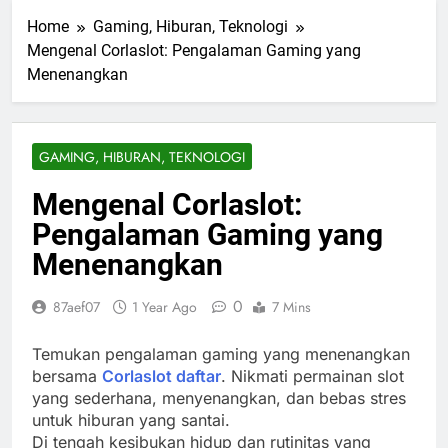
Home
Gaming, Hiburan, Teknologi
Mengenal Corlaslot: Pengalaman Gaming yang
Menenangkan
GAMING, HIBURAN, TEKNOLOGI
Mengenal Corlaslot:
Pengalaman Gaming yang
Menenangkan
0
87aef07
1 Year Ago
7 Mins
Temukan pengalaman gaming yang menenangkan
bersama
Corlaslot daftar
. Nikmati permainan slot
yang sederhana, menyenangkan, dan bebas stres
untuk hiburan yang santai.
Di tengah kesibukan hidup dan rutinitas yang