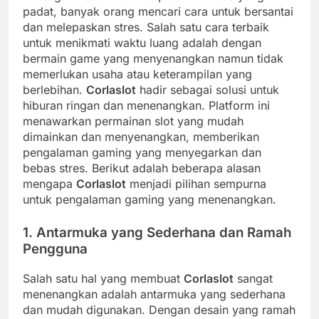
padat, banyak orang mencari cara untuk bersantai
dan melepaskan stres. Salah satu cara terbaik
untuk menikmati waktu luang adalah dengan
bermain game yang menyenangkan namun tidak
memerlukan usaha atau keterampilan yang
berlebihan.
Corlaslot
hadir sebagai solusi untuk
hiburan ringan dan menenangkan. Platform ini
menawarkan permainan slot yang mudah
dimainkan dan menyenangkan, memberikan
pengalaman gaming yang menyegarkan dan
bebas stres. Berikut adalah beberapa alasan
mengapa
Corlaslot
menjadi pilihan sempurna
untuk pengalaman gaming yang menenangkan.
1.
Antarmuka yang Sederhana dan Ramah
Pengguna
Salah satu hal yang membuat
Corlaslot
sangat
menenangkan adalah antarmuka yang sederhana
dan mudah digunakan. Dengan desain yang ramah