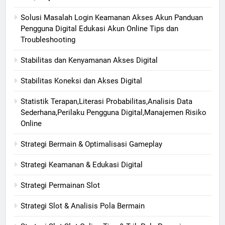
Solusi Masalah Login Keamanan Akses Akun Panduan
Pengguna Digital Edukasi Akun Online Tips dan
Troubleshooting
Stabilitas dan Kenyamanan Akses Digital
Stabilitas Koneksi dan Akses Digital
Statistik Terapan,Literasi Probabilitas,Analisis Data
Sederhana,Perilaku Pengguna Digital,Manajemen Risiko
Online
Strategi Bermain & Optimalisasi Gameplay
Strategi Keamanan & Edukasi Digital
Strategi Permainan Slot
Strategi Slot & Analisis Pola Bermain