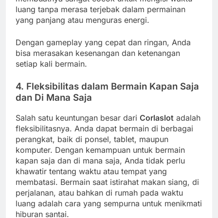
luang tanpa merasa terjebak dalam permainan
yang panjang atau menguras energi.
Dengan gameplay yang cepat dan ringan, Anda
bisa merasakan kesenangan dan ketenangan
setiap kali bermain.
4.
Fleksibilitas dalam Bermain Kapan Saja
dan Di Mana Saja
Salah satu keuntungan besar dari
Corlaslot
adalah
fleksibilitasnya. Anda dapat bermain di berbagai
perangkat, baik di ponsel, tablet, maupun
komputer. Dengan kemampuan untuk bermain
kapan saja dan di mana saja, Anda tidak perlu
khawatir tentang waktu atau tempat yang
membatasi. Bermain saat istirahat makan siang, di
perjalanan, atau bahkan di rumah pada waktu
luang adalah cara yang sempurna untuk menikmati
hiburan santai.