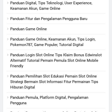
Panduan Digital, Tips Teknologi, User Experience,
Keamanan Akun, Game Online
Panduan Fitur dan Pengalaman Pengguna Baru
Panduan Game Online
Panduan Game Online, Keamanan Akun, Tips Login,
Pokemon787, Game Populer, Tutorial Digital
Panduan Login Slot Online Tips Klaim Bonus Edwinslot
Alternatif Tutorial Pemain Pemula Slot Online Mobile
Friendly
Panduan Pemilihan Slot Edukasi Pemain Slot Online
Strategi Bermain Slot Informasi Fitur Permainan Tips
Hiburan Digital
Panduan Pemula, Platform Digital, Pengalaman
Pengguna