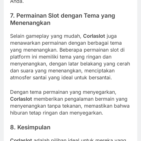
Anda.
7.
Permainan Slot dengan Tema yang
Menenangkan
Selain gameplay yang mudah,
Corlaslot
juga
menawarkan permainan dengan berbagai tema
yang menenangkan. Beberapa permainan slot di
platform ini memiliki tema yang ringan dan
menyenangkan, dengan latar belakang yang cerah
dan suara yang menenangkan, menciptakan
atmosfer santai yang ideal untuk bersantai.
Dengan tema permainan yang menyegarkan,
Corlaslot
memberikan pengalaman bermain yang
menyenangkan tanpa tekanan, memastikan bahwa
hiburan tetap ringan dan menyegarkan.
8.
Kesimpulan
Corlaslot
adalah pilihan ideal untuk mereka yang