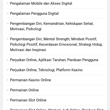
Pengalaman Mobile dan Akses Digital
Pengalaman Pengguna Digital
Pengembangan Diri, Kemandirian, Kehidupan Sehat,
Motivasi, Psikologi
Pengembangan Diri, Mental Strength, Mindset Positif,
Psikologi Positif, Kecerdasan Emosional, Strategi Hidup,
Motivasi dan Inspirasi
Perjudian Online, Aplikasi Taruhan, Panduan Pengguna
Perjudian Online, Teknologi, Platform Kasino
Permainan Kasino Online
Permainan Online
Permainan Slot Online