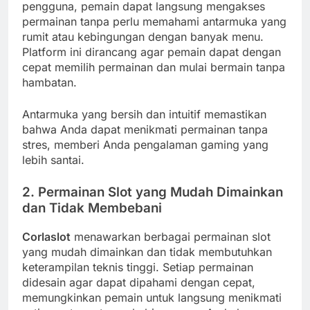
pengguna, pemain dapat langsung mengakses
permainan tanpa perlu memahami antarmuka yang
rumit atau kebingungan dengan banyak menu.
Platform ini dirancang agar pemain dapat dengan
cepat memilih permainan dan mulai bermain tanpa
hambatan.
Antarmuka yang bersih dan intuitif memastikan
bahwa Anda dapat menikmati permainan tanpa
stres, memberi Anda pengalaman gaming yang
lebih santai.
2.
Permainan Slot yang Mudah Dimainkan
dan Tidak Membebani
Corlaslot
menawarkan berbagai permainan slot
yang mudah dimainkan dan tidak membutuhkan
keterampilan teknis tinggi. Setiap permainan
didesain agar dapat dipahami dengan cepat,
memungkinkan pemain untuk langsung menikmati