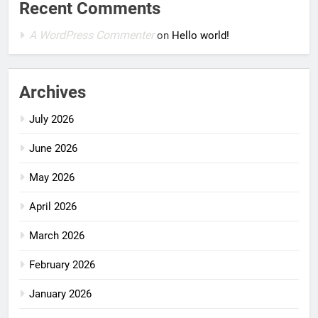
Recent Comments
A WordPress Commenter
on
Hello world!
Archives
July 2026
June 2026
May 2026
April 2026
March 2026
February 2026
January 2026