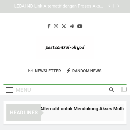
Skip
KAYA787 Alternatif dengan Sistem Halaman yang
to
Ringan dan Adaptif
content
Cara Mengatasi KAYA787 Alternatif yang Kembali
ke Halaman Awal
EDWINSLOT Link Alternatif untuk Mendukung
Akses Multi-Perangkat
LEBAH4D Link Alternatif dengan Proses Akses
yang Ringkas
KAYA787 Alternatif dengan Sistem Halaman yang
Ringan dan Adaptif
Pest Control Al
Pest Control Al Riyadh Memberikan
Cara Mengatasi KAYA787 Alternatif yang Kembali
NEWSLETTER
RANDOM NEWS
Riyadh
ke Halaman Awal
Layanan Pengendalian Hama Profesional
Untuk Melindungi Rumah Dan Bisnis Anda.
MENU
WINSLOT Link Alternatif untuk Mendukung Akses Multi-Peran
HEADLINES
Weeks Ago