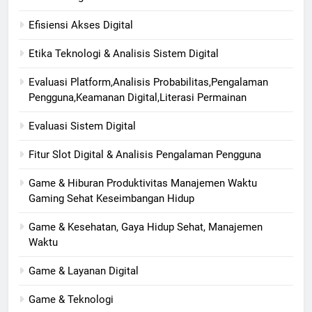
Efisiensi Akses Digital
Etika Teknologi & Analisis Sistem Digital
Evaluasi Platform,Analisis Probabilitas,Pengalaman
Pengguna,Keamanan Digital,Literasi Permainan
Evaluasi Sistem Digital
Fitur Slot Digital & Analisis Pengalaman Pengguna
Game & Hiburan Produktivitas Manajemen Waktu
Gaming Sehat Keseimbangan Hidup
Game & Kesehatan, Gaya Hidup Sehat, Manajemen
Waktu
Game & Layanan Digital
Game & Teknologi