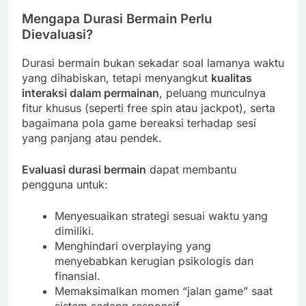
Mengapa Durasi Bermain Perlu
Dievaluasi?
Durasi bermain bukan sekadar soal lamanya waktu
yang dihabiskan, tetapi menyangkut
kualitas
interaksi dalam permainan
, peluang munculnya
fitur khusus (seperti free spin atau jackpot), serta
bagaimana pola game bereaksi terhadap sesi
yang panjang atau pendek.
Evaluasi durasi bermain
dapat membantu
pengguna untuk:
Menyesuaikan strategi sesuai waktu yang
dimiliki.
Menghindari overplaying yang
menyebabkan kerugian psikologis dan
finansial.
Memaksimalkan momen “jalan game” saat
sistem sedang responsif.