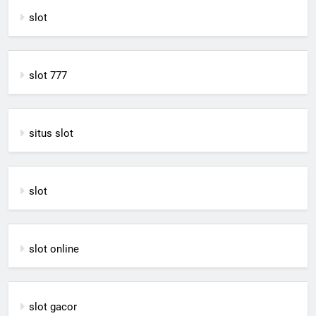
slot
slot 777
situs slot
slot
slot online
slot gacor