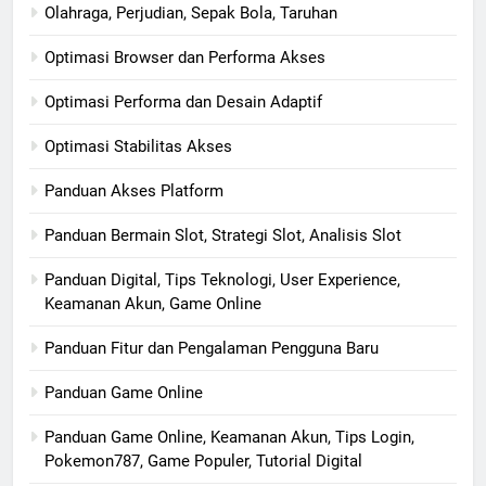
Olahraga, Perjudian, Sepak Bola, Taruhan
Optimasi Browser dan Performa Akses
Optimasi Performa dan Desain Adaptif
Optimasi Stabilitas Akses
Panduan Akses Platform
Panduan Bermain Slot, Strategi Slot, Analisis Slot
Panduan Digital, Tips Teknologi, User Experience,
Keamanan Akun, Game Online
Panduan Fitur dan Pengalaman Pengguna Baru
Panduan Game Online
Panduan Game Online, Keamanan Akun, Tips Login,
Pokemon787, Game Populer, Tutorial Digital