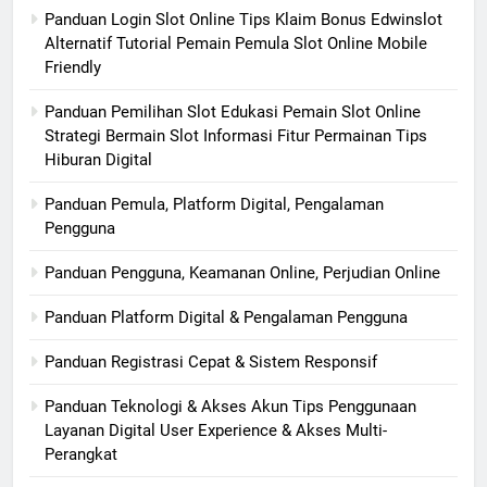
Panduan Login Slot Online Tips Klaim Bonus Edwinslot
Alternatif Tutorial Pemain Pemula Slot Online Mobile
Friendly
Panduan Pemilihan Slot Edukasi Pemain Slot Online
Strategi Bermain Slot Informasi Fitur Permainan Tips
Hiburan Digital
Panduan Pemula, Platform Digital, Pengalaman
Pengguna
Panduan Pengguna, Keamanan Online, Perjudian Online
Panduan Platform Digital & Pengalaman Pengguna
Panduan Registrasi Cepat & Sistem Responsif
Panduan Teknologi & Akses Akun Tips Penggunaan
Layanan Digital User Experience & Akses Multi-
Perangkat