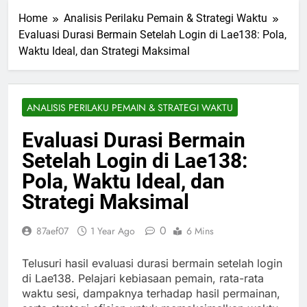
Home
Analisis Perilaku Pemain & Strategi Waktu
Evaluasi Durasi Bermain Setelah Login di Lae138: Pola,
Waktu Ideal, dan Strategi Maksimal
ANALISIS PERILAKU PEMAIN & STRATEGI WAKTU
Evaluasi Durasi Bermain
Setelah Login di Lae138:
Pola, Waktu Ideal, dan
Strategi Maksimal
0
87aef07
1 Year Ago
6 Mins
Telusuri hasil evaluasi durasi bermain setelah login
di Lae138. Pelajari kebiasaan pemain, rata-rata
waktu sesi, dampaknya terhadap hasil permainan,