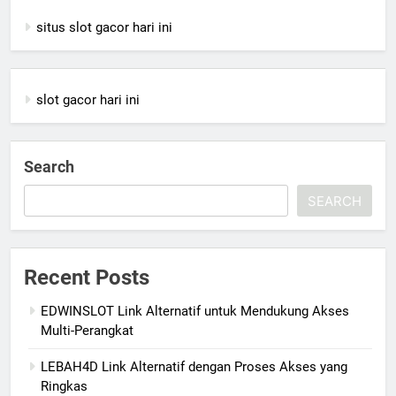
situs slot gacor hari ini
slot gacor hari ini
Search
SEARCH
Recent Posts
EDWINSLOT Link Alternatif untuk Mendukung Akses
Multi-Perangkat
LEBAH4D Link Alternatif dengan Proses Akses yang
Ringkas