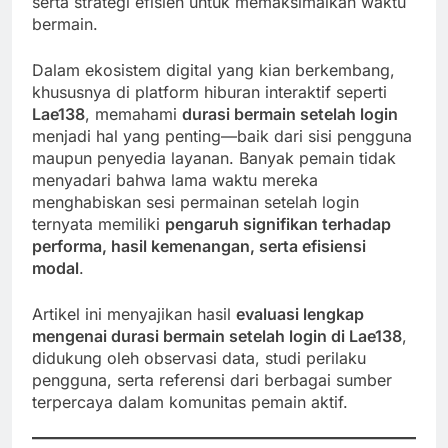
serta strategi efisien untuk memaksimalkan waktu
bermain.
Dalam ekosistem digital yang kian berkembang,
khususnya di platform hiburan interaktif seperti
Lae138
, memahami
durasi bermain setelah login
menjadi hal yang penting—baik dari sisi pengguna
maupun penyedia layanan. Banyak pemain tidak
menyadari bahwa lama waktu mereka
menghabiskan sesi permainan setelah login
ternyata memiliki
pengaruh signifikan terhadap
performa, hasil kemenangan, serta efisiensi
modal
.
Artikel ini menyajikan hasil
evaluasi lengkap
mengenai durasi bermain setelah login di Lae138
,
didukung oleh observasi data, studi perilaku
pengguna, serta referensi dari berbagai sumber
terpercaya dalam komunitas pemain aktif.