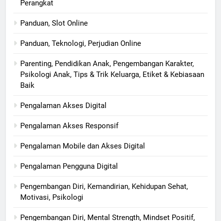
Perangkat
Panduan, Slot Online
Panduan, Teknologi, Perjudian Online
Parenting, Pendidikan Anak, Pengembangan Karakter,
Psikologi Anak, Tips & Trik Keluarga, Etiket & Kebiasaan
Baik
Pengalaman Akses Digital
Pengalaman Akses Responsif
Pengalaman Mobile dan Akses Digital
Pengalaman Pengguna Digital
Pengembangan Diri, Kemandirian, Kehidupan Sehat,
Motivasi, Psikologi
Pengembangan Diri, Mental Strength, Mindset Positif,