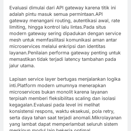
Evaluasi dimulai dari API gateway karena titik ini
adalah pintu masuk semua permintaan.API
gateway menangani routing, autentikasi awal, rate
limiting, hingga kontrol lalu lintas.Pada situs
modern gateway sering dipadukan dengan service
mesh untuk memfasilitasi komunikasi aman antar
microservices melalui enkripsi dan identitas
layanan.Penilaian performa gateway penting untuk
memastikan tidak terjadi latency tambahan pada
jalur utama.
Lapisan service layer bertugas menjalankan logika
inti.Platform modern umumnya menerapkan
microservices bukan monolit karena layanan
terpisah memberi fleksibilitas scaling dan isolasi
kegagalan.Evaluasi pada level ini melihat
konsistensi respons, waktu eksekusi, pola retry,
serta daya tahan saat terjadi anomali.Mikrolayanan
yang lambat dapat memperlambat seluruh sistem
meskipun modul lain bekerja optimal.