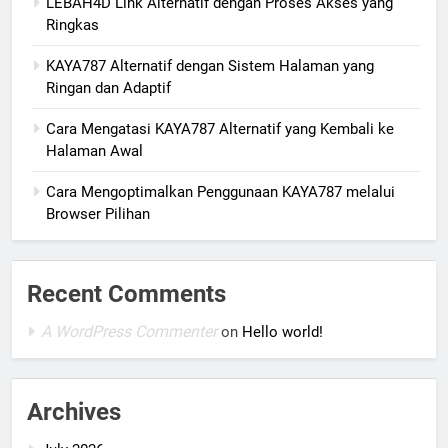
LEBAH4D Link Alternatif dengan Proses Akses yang
Ringkas
KAYA787 Alternatif dengan Sistem Halaman yang
Ringan dan Adaptif
Cara Mengatasi KAYA787 Alternatif yang Kembali ke
Halaman Awal
Cara Mengoptimalkan Penggunaan KAYA787 melalui
Browser Pilihan
Recent Comments
A WordPress Commenter
on
Hello world!
Archives