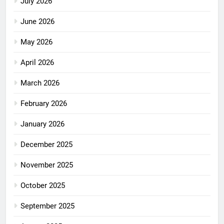
July 2026
June 2026
May 2026
April 2026
March 2026
February 2026
January 2026
December 2025
November 2025
October 2025
September 2025