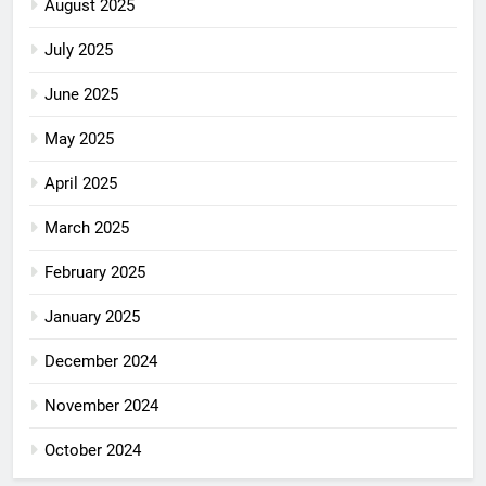
August 2025
July 2025
June 2025
May 2025
April 2025
March 2025
February 2025
January 2025
December 2024
November 2024
October 2024