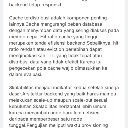
backend tetap responsif.
Cache terdistribusi adalah komponen penting
lainnya.Cache mengurangi beban database
dengan menyimpan data yang sering diakses pada
memori cepat.Hit ratio cache yang tinggi
merupakan tanda efisiensi backend.Sebaliknya, hit
ratio rendah atau eviction berlebihan dapat
mengindikasikan TTL yang tidak tepat atau
distribusi data yang tidak efektif.Karena itu
pengecekan pola cache wajib dimasukkan ke
dalam evaluasi.
Skalabilitas menjadi indikator kedua setelah kinerja
dasar.Arsitektur backend yang baik harus mampu
melakukan scale-up maupun scale-out sesuai
kebutuhan.Skalabilitas horizontal lebih umum
karena menambah node baru lebih efisien
daripada memperbesar satu node
tunggal.Pengujian meliputi waktu provisioning