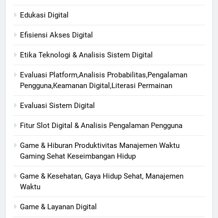
Edukasi Digital
Efisiensi Akses Digital
Etika Teknologi & Analisis Sistem Digital
Evaluasi Platform,Analisis Probabilitas,Pengalaman
Pengguna,Keamanan Digital,Literasi Permainan
Evaluasi Sistem Digital
Fitur Slot Digital & Analisis Pengalaman Pengguna
Game & Hiburan Produktivitas Manajemen Waktu
Gaming Sehat Keseimbangan Hidup
Game & Kesehatan, Gaya Hidup Sehat, Manajemen
Waktu
Game & Layanan Digital