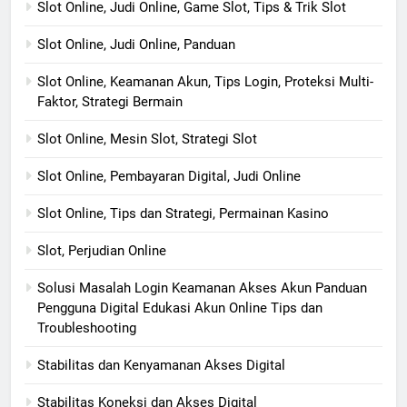
Slot Online, Judi Online, Game Slot, Tips & Trik Slot
Slot Online, Judi Online, Panduan
Slot Online, Keamanan Akun, Tips Login, Proteksi Multi-
Faktor, Strategi Bermain
Slot Online, Mesin Slot, Strategi Slot
Slot Online, Pembayaran Digital, Judi Online
Slot Online, Tips dan Strategi, Permainan Kasino
Slot, Perjudian Online
Solusi Masalah Login Keamanan Akses Akun Panduan
Pengguna Digital Edukasi Akun Online Tips dan
Troubleshooting
Stabilitas dan Kenyamanan Akses Digital
Stabilitas Koneksi dan Akses Digital