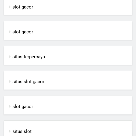
slot gacor
slot gacor
situs terpercaya
situs slot gacor
slot gacor
situs slot