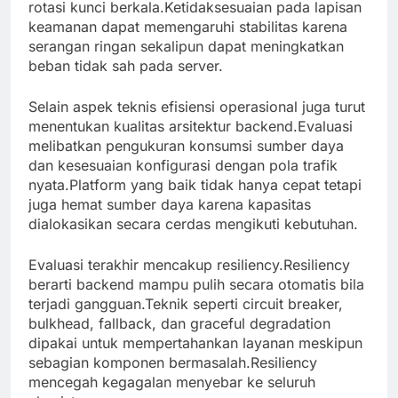
rotasi kunci berkala.Ketidaksesuaian pada lapisan
keamanan dapat memengaruhi stabilitas karena
serangan ringan sekalipun dapat meningkatkan
beban tidak sah pada server.
Selain aspek teknis efisiensi operasional juga turut
menentukan kualitas arsitektur backend.Evaluasi
melibatkan pengukuran konsumsi sumber daya
dan kesesuaian konfigurasi dengan pola trafik
nyata.Platform yang baik tidak hanya cepat tetapi
juga hemat sumber daya karena kapasitas
dialokasikan secara cerdas mengikuti kebutuhan.
Evaluasi terakhir mencakup resiliency.Resiliency
berarti backend mampu pulih secara otomatis bila
terjadi gangguan.Teknik seperti circuit breaker,
bulkhead, fallback, dan graceful degradation
dipakai untuk mempertahankan layanan meskipun
sebagian komponen bermasalah.Resiliency
mencegah kegagalan menyebar ke seluruh