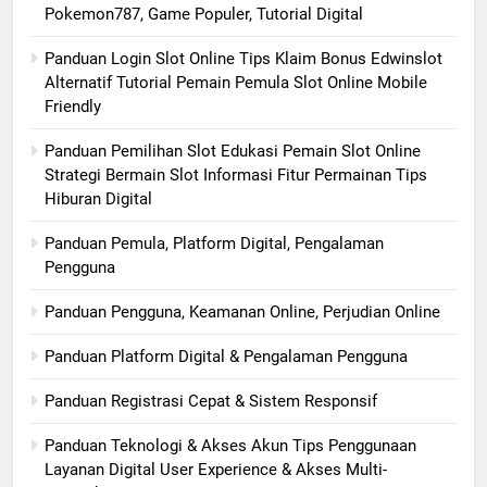
Pokemon787, Game Populer, Tutorial Digital
Panduan Login Slot Online Tips Klaim Bonus Edwinslot
Alternatif Tutorial Pemain Pemula Slot Online Mobile
Friendly
Panduan Pemilihan Slot Edukasi Pemain Slot Online
Strategi Bermain Slot Informasi Fitur Permainan Tips
Hiburan Digital
Panduan Pemula, Platform Digital, Pengalaman
Pengguna
Panduan Pengguna, Keamanan Online, Perjudian Online
Panduan Platform Digital & Pengalaman Pengguna
Panduan Registrasi Cepat & Sistem Responsif
Panduan Teknologi & Akses Akun Tips Penggunaan
Layanan Digital User Experience & Akses Multi-