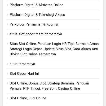
Platform Digital & Aktivitas Online
Platform Digital & Teknologi Akses
Psikologi Permainan & Kognisi
situs slot gacor resmi terpercaya
Situs Slot Online, Panduan Login HP, Tips Bermain Aman,
Strategi Login Cepat, Update Situs Slot, Cara Akses Anti
Blokir, Slot Online Terpercaya
situs terpercaya
Slot Gacor Hari Ini
Slot Online, Bonus Slot, Strategi Bermain, Panduan
Pemula, RTP Tinggi, Free Spin, Casino Online
Slot Online, Judi Online