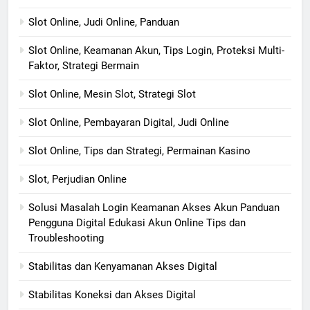
Slot Online, Judi Online, Panduan
Slot Online, Keamanan Akun, Tips Login, Proteksi Multi-
Faktor, Strategi Bermain
Slot Online, Mesin Slot, Strategi Slot
Slot Online, Pembayaran Digital, Judi Online
Slot Online, Tips dan Strategi, Permainan Kasino
Slot, Perjudian Online
Solusi Masalah Login Keamanan Akses Akun Panduan
Pengguna Digital Edukasi Akun Online Tips dan
Troubleshooting
Stabilitas dan Kenyamanan Akses Digital
Stabilitas Koneksi dan Akses Digital