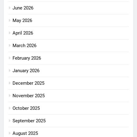
June 2026
May 2026
April 2026
March 2026
February 2026
January 2026
December 2025
November 2025
October 2025
September 2025
August 2025