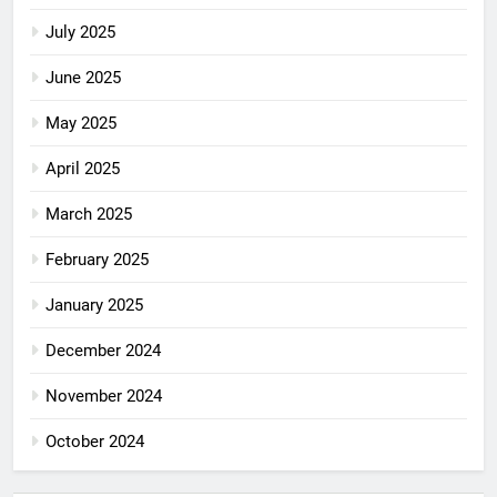
July 2025
June 2025
May 2025
April 2025
March 2025
February 2025
January 2025
December 2024
November 2024
October 2024