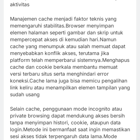
aktivitas
Manajemen cache menjadi faktor teknis yang
memengaruhi stabilitas.Browser menyimpan
elemen halaman seperti gambar dan skrip untuk
mempercepat akses di kemudian hari.Namun
cache yang menumpuk atau salah memuat dapat
menyebabkan konflik akses, terutama jika
platform telah memperbarui sistemnya.Menghapus
cache dan cookie berkala membantu memuat
versi terbaru situs serta menghindari error
koneksi.Cache lama juga bisa memicu pengalihan
link keliru atau menampilkan elemen tampilan yang
sudah usang
Selain cache, penggunaan mode incognito atau
private browsing dapat mendukung akses bersih
tanpa menyimpan histori, cookie, ataupun data
login.Metode ini bermanfaat saat ingin memastikan
sesi akses tidak terpengaruh data lama.Mode