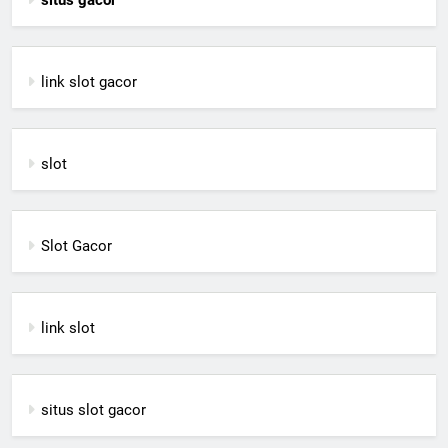
situs gacor
link slot gacor
slot
Slot Gacor
link slot
situs slot gacor