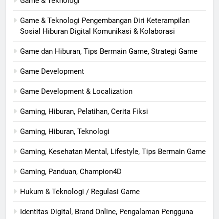
Game & Teknologi
Game & Teknologi Pengembangan Diri Keterampilan
Sosial Hiburan Digital Komunikasi & Kolaborasi
Game dan Hiburan, Tips Bermain Game, Strategi Game
Game Development
Game Development & Localization
Gaming, Hiburan, Pelatihan, Cerita Fiksi
Gaming, Hiburan, Teknologi
Gaming, Kesehatan Mental, Lifestyle, Tips Bermain Game
Gaming, Panduan, Champion4D
Hukum & Teknologi / Regulasi Game
Identitas Digital, Brand Online, Pengalaman Pengguna