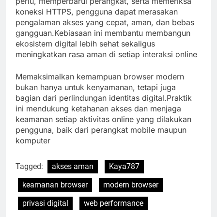
perlu, memperbarui perangkat, serta memeriksa
koneksi HTTPS, pengguna dapat merasakan
pengalaman akses yang cepat, aman, dan bebas
gangguan.Kebiasaan ini membantu membangun
ekosistem digital lebih sehat sekaligus
meningkatkan rasa aman di setiap interaksi online
Memaksimalkan kemampuan browser modern
bukan hanya untuk kenyamanan, tetapi juga
bagian dari perlindungan identitas digital.Praktik
ini mendukung ketahanan akses dan menjaga
keamanan setiap aktivitas online yang dilakukan
pengguna, baik dari perangkat mobile maupun
komputer
Tagged:
akses aman
Kaya787
keamanan browser
modern browser
privasi digital
web performance