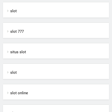
slot
slot 777
situs slot
slot
slot online