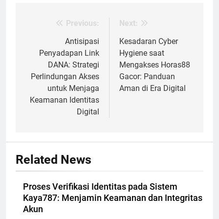
Previous:
Next:
Post
navigation
Antisipasi
Kesadaran Cyber
Penyadapan Link
Hygiene saat
DANA: Strategi
Mengakses Horas88
Perlindungan Akses
Gacor: Panduan
untuk Menjaga
Aman di Era Digital
Keamanan Identitas
Digital
Related News
Proses Verifikasi Identitas pada Sistem
Kaya787: Menjamin Keamanan dan Integritas
Akun