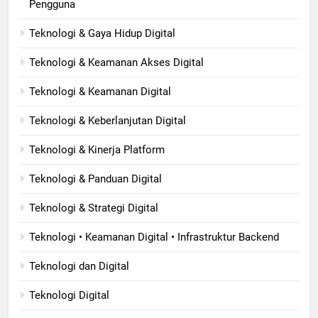
Pengguna
Teknologi & Gaya Hidup Digital
Teknologi & Keamanan Akses Digital
Teknologi & Keamanan Digital
Teknologi & Keberlanjutan Digital
Teknologi & Kinerja Platform
Teknologi & Panduan Digital
Teknologi & Strategi Digital
Teknologi • Keamanan Digital • Infrastruktur Backend
Teknologi dan Digital
Teknologi Digital