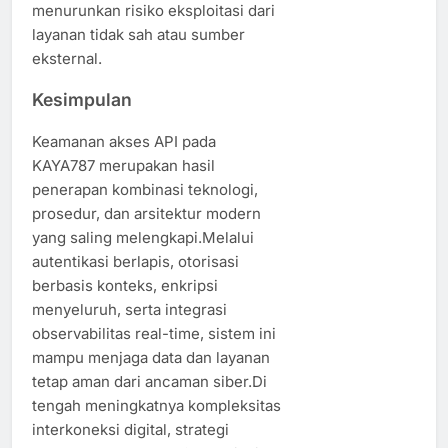
menurunkan risiko eksploitasi dari
layanan tidak sah atau sumber
eksternal.
Kesimpulan
Keamanan akses API pada
KAYA787 merupakan hasil
penerapan kombinasi teknologi,
prosedur, dan arsitektur modern
yang saling melengkapi.Melalui
autentikasi berlapis, otorisasi
berbasis konteks, enkripsi
menyeluruh, serta integrasi
observabilitas real-time, sistem ini
mampu menjaga data dan layanan
tetap aman dari ancaman siber.Di
tengah meningkatnya kompleksitas
interkoneksi digital, strategi