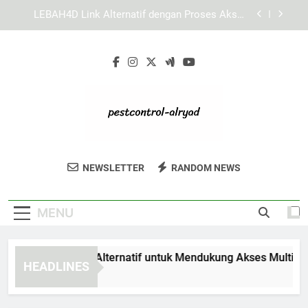
Skip
KAYA787 Alternatif dengan Sistem Halaman yang
to
Ringan dan Adaptif
content
Cara Mengatasi KAYA787 Alternatif yang Kembali
ke Halaman Awal
EDWINSLOT Link Alternatif untuk Mendukung
Akses Multi-Perangkat
LEBAH4D Link Alternatif dengan Proses Akses
yang Ringkas
KAYA787 Alternatif dengan Sistem Halaman yang
Ringan dan Adaptif
Pest Control Al
Pest Control Al Riyadh Memberikan
Cara Mengatasi KAYA787 Alternatif yang Kembali
NEWSLETTER
RANDOM NEWS
Riyadh
ke Halaman Awal
Layanan Pengendalian Hama Profesional
Untuk Melindungi Rumah Dan Bisnis Anda.
MENU
WINSLOT Link Alternatif untuk Mendukung Akses Multi-Peran
HEADLINES
Weeks Ago