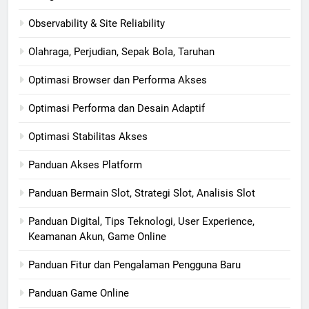
Observability & Site Reliability
Olahraga, Perjudian, Sepak Bola, Taruhan
Optimasi Browser dan Performa Akses
Optimasi Performa dan Desain Adaptif
Optimasi Stabilitas Akses
Panduan Akses Platform
Panduan Bermain Slot, Strategi Slot, Analisis Slot
Panduan Digital, Tips Teknologi, User Experience,
Keamanan Akun, Game Online
Panduan Fitur dan Pengalaman Pengguna Baru
Panduan Game Online