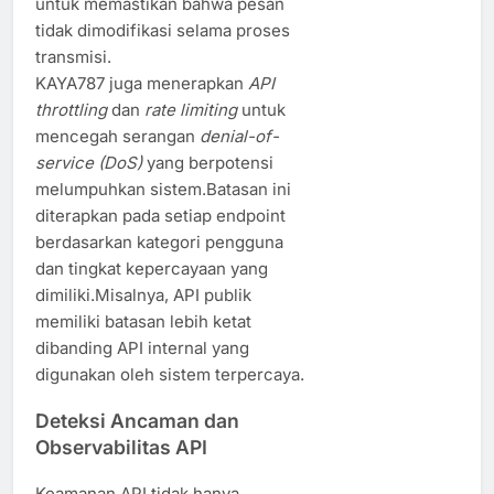
untuk memastikan bahwa pesan
tidak dimodifikasi selama proses
transmisi.
KAYA787 juga menerapkan
API
throttling
dan
rate limiting
untuk
mencegah serangan
denial-of-
service (DoS)
yang berpotensi
melumpuhkan sistem.Batasan ini
diterapkan pada setiap endpoint
berdasarkan kategori pengguna
dan tingkat kepercayaan yang
dimiliki.Misalnya, API publik
memiliki batasan lebih ketat
dibanding API internal yang
digunakan oleh sistem terpercaya.
Deteksi Ancaman dan
Observabilitas API
Keamanan API tidak hanya