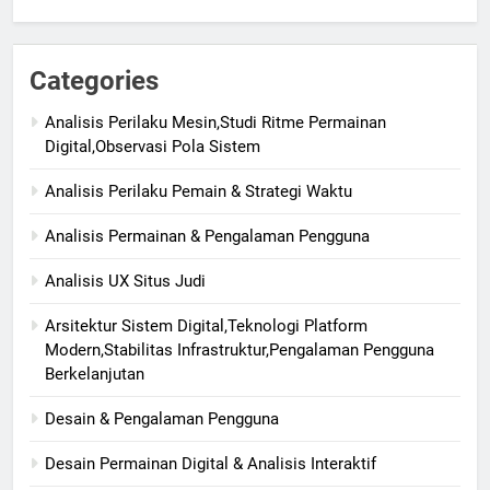
Categories
Analisis Perilaku Mesin,Studi Ritme Permainan
Digital,Observasi Pola Sistem
Analisis Perilaku Pemain & Strategi Waktu
Analisis Permainan & Pengalaman Pengguna
Analisis UX Situs Judi
Arsitektur Sistem Digital,Teknologi Platform
Modern,Stabilitas Infrastruktur,Pengalaman Pengguna
Berkelanjutan
Desain & Pengalaman Pengguna
Desain Permainan Digital & Analisis Interaktif