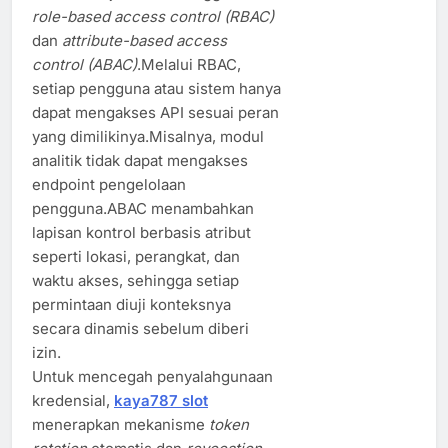
role-based access control (RBAC)
dan
attribute-based access
control (ABAC)
.Melalui RBAC,
setiap pengguna atau sistem hanya
dapat mengakses API sesuai peran
yang dimilikinya.Misalnya, modul
analitik tidak dapat mengakses
endpoint pengelolaan
pengguna.ABAC menambahkan
lapisan kontrol berbasis atribut
seperti lokasi, perangkat, dan
waktu akses, sehingga setiap
permintaan diuji konteksnya
secara dinamis sebelum diberi
izin.
Untuk mencegah penyalahgunaan
kredensial,
kaya787 slot
menerapkan mekanisme
token