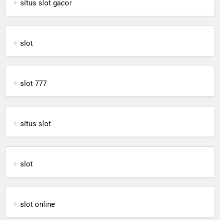
situs slot gacor
slot
slot 777
situs slot
slot
slot online