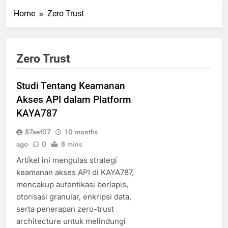
Home
Zero Trust
Zero Trust
Studi Tentang Keamanan
Akses API dalam Platform
KAYA787
87aef07
10 months
ago
0
8 mins
Artikel ini mengulas strategi
keamanan akses API di KAYA787,
mencakup autentikasi berlapis,
otorisasi granular, enkripsi data,
serta penerapan zero-trust
architecture untuk melindungi