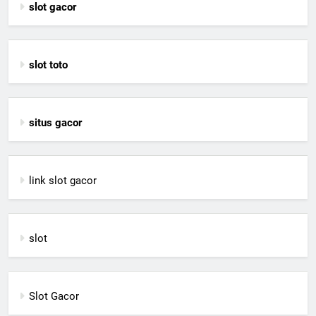
slot gacor
slot toto
situs gacor
link slot gacor
slot
Slot Gacor