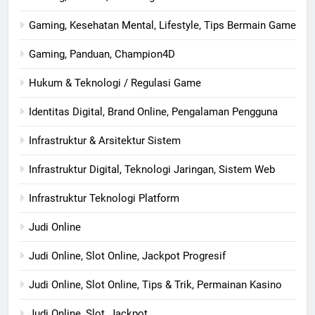
Gaming, Kesehatan Mental, Lifestyle, Tips Bermain Game
Gaming, Panduan, Champion4D
Hukum & Teknologi / Regulasi Game
Identitas Digital, Brand Online, Pengalaman Pengguna
Infrastruktur & Arsitektur Sistem
Infrastruktur Digital, Teknologi Jaringan, Sistem Web
Infrastruktur Teknologi Platform
Judi Online
Judi Online, Slot Online, Jackpot Progresif
Judi Online, Slot Online, Tips & Trik, Permainan Kasino
Judi Online, Slot, Jackpot