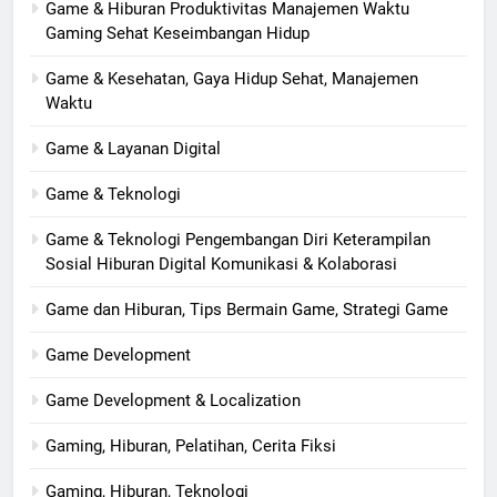
Game & Hiburan Produktivitas Manajemen Waktu
Gaming Sehat Keseimbangan Hidup
Game & Kesehatan, Gaya Hidup Sehat, Manajemen
Waktu
Game & Layanan Digital
Game & Teknologi
Game & Teknologi Pengembangan Diri Keterampilan
Sosial Hiburan Digital Komunikasi & Kolaborasi
Game dan Hiburan, Tips Bermain Game, Strategi Game
Game Development
Game Development & Localization
Gaming, Hiburan, Pelatihan, Cerita Fiksi
Gaming, Hiburan, Teknologi