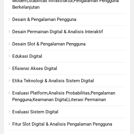
Modern,Stabilitas Infrastruktur,Pengalaman Pengguna
Berkelanjutan
Desain & Pengalaman Pengguna
Desain Permainan Digital & Analisis Interaktif
Desain Slot & Pengalaman Pengguna
Edukasi Digital
Efisiensi Akses Digital
Etika Teknologi & Analisis Sistem Digital
Evaluasi Platform,Analisis Probabilitas,Pengalaman
Pengguna,Keamanan Digital,Literasi Permainan
Evaluasi Sistem Digital
Fitur Slot Digital & Analisis Pengalaman Pengguna