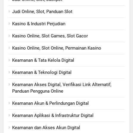
Judi Online, Slot, Panduan Slot
Kasino & Industri Perjudian
Kasino Online, Slot Games, Slot Gacor
Kasino Online, Slot Online, Permainan Kasino
Keamanan & Tata Kelola Digital
Keamanan & Teknologi Digital
Keamanan Akses Digital, Verifikasi Link Alternatif,
Panduan Pengguna Online
Keamanan Akun & Perlindungan Digital
Keamanan Aplikasi & Infrastruktur Digital
Keamanan dan Akses Akun Digital