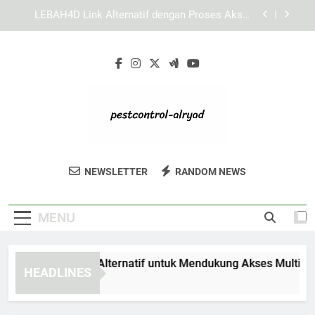
Skip
KAYA787 Alternatif dengan Sistem Halaman yang
to
Ringan dan Adaptif
content
Cara Mengatasi KAYA787 Alternatif yang Kembali
ke Halaman Awal
EDWINSLOT Link Alternatif untuk Mendukung
Akses Multi-Perangkat
LEBAH4D Link Alternatif dengan Proses Akses
yang Ringkas
KAYA787 Alternatif dengan Sistem Halaman yang
Ringan dan Adaptif
Pest Control Al
Pest Control Al Riyadh Memberikan
Cara Mengatasi KAYA787 Alternatif yang Kembali
NEWSLETTER
RANDOM NEWS
Riyadh
ke Halaman Awal
Layanan Pengendalian Hama Profesional
Untuk Melindungi Rumah Dan Bisnis Anda.
MENU
WINSLOT Link Alternatif untuk Mendukung Akses Multi-Peran
HEADLINES
Weeks Ago