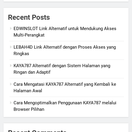
Recent Posts
EDWINSLOT Link Alternatif untuk Mendukung Akses
Multi-Perangkat
LEBAH4D Link Alternatif dengan Proses Akses yang
Ringkas
KAYA787 Alternatif dengan Sistem Halaman yang
Ringan dan Adaptif
Cara Mengatasi KAYA787 Alternatif yang Kembali ke
Halaman Awal
Cara Mengoptimalkan Penggunaan KAYA787 melalui
Browser Pilihan