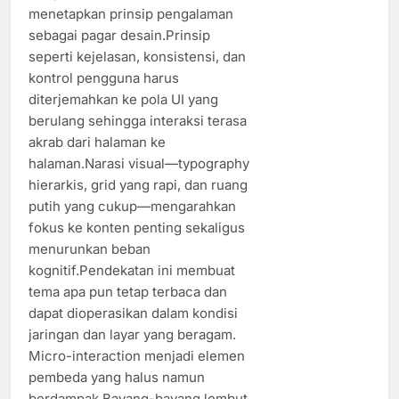
menetapkan prinsip pengalaman
sebagai pagar desain.Prinsip
seperti kejelasan, konsistensi, dan
kontrol pengguna harus
diterjemahkan ke pola UI yang
berulang sehingga interaksi terasa
akrab dari halaman ke
halaman.Narasi visual—typography
hierarkis, grid yang rapi, dan ruang
putih yang cukup—mengarahkan
fokus ke konten penting sekaligus
menurunkan beban
kognitif.Pendekatan ini membuat
tema apa pun tetap terbaca dan
dapat dioperasikan dalam kondisi
jaringan dan layar yang beragam.
Micro-interaction menjadi elemen
pembeda yang halus namun
berdampak.Bayang-bayang lembut