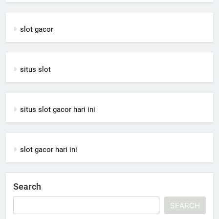
slot gacor
situs slot
situs slot gacor hari ini
slot gacor hari ini
Search
SEARCH