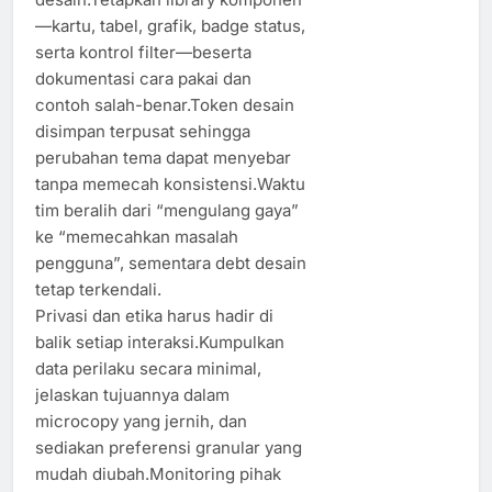
—kartu, tabel, grafik, badge status,
serta kontrol filter—beserta
dokumentasi cara pakai dan
contoh salah-benar.Token desain
disimpan terpusat sehingga
perubahan tema dapat menyebar
tanpa memecah konsistensi.Waktu
tim beralih dari “mengulang gaya”
ke “memecahkan masalah
pengguna”, sementara debt desain
tetap terkendali.
Privasi dan etika harus hadir di
balik setiap interaksi.Kumpulkan
data perilaku secara minimal,
jelaskan tujuannya dalam
microcopy yang jernih, dan
sediakan preferensi granular yang
mudah diubah.Monitoring pihak