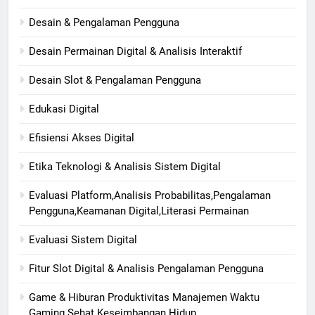
Desain & Pengalaman Pengguna
Desain Permainan Digital & Analisis Interaktif
Desain Slot & Pengalaman Pengguna
Edukasi Digital
Efisiensi Akses Digital
Etika Teknologi & Analisis Sistem Digital
Evaluasi Platform,Analisis Probabilitas,Pengalaman
Pengguna,Keamanan Digital,Literasi Permainan
Evaluasi Sistem Digital
Fitur Slot Digital & Analisis Pengalaman Pengguna
Game & Hiburan Produktivitas Manajemen Waktu
Gaming Sehat Keseimbangan Hidup