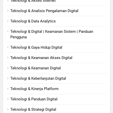
Teknologi & Akses Internet
Teknologi & Analisis Pengalaman Digital
Teknologi & Data Analytics
Teknologi & Digital | Keamanan Sistem | Panduan
Pengguna
Teknologi & Gaya Hidup Digital
Teknologi & Keamanan Akses Digital
Teknologi & Keamanan Digital
Teknologi & Keberlanjutan Digital
Teknologi & Kinerja Platform
Teknologi & Panduan Digital
Teknologi & Strategi Digital