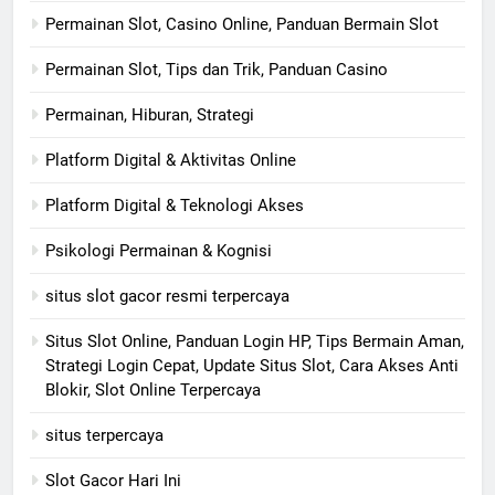
Permainan Slot, Casino Online, Panduan Bermain Slot
Permainan Slot, Tips dan Trik, Panduan Casino
Permainan, Hiburan, Strategi
Platform Digital & Aktivitas Online
Platform Digital & Teknologi Akses
Psikologi Permainan & Kognisi
situs slot gacor resmi terpercaya
Situs Slot Online, Panduan Login HP, Tips Bermain Aman,
Strategi Login Cepat, Update Situs Slot, Cara Akses Anti
Blokir, Slot Online Terpercaya
situs terpercaya
Slot Gacor Hari Ini