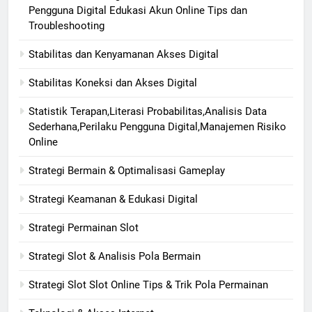
Pengguna Digital Edukasi Akun Online Tips dan
Troubleshooting
Stabilitas dan Kenyamanan Akses Digital
Stabilitas Koneksi dan Akses Digital
Statistik Terapan,Literasi Probabilitas,Analisis Data
Sederhana,Perilaku Pengguna Digital,Manajemen Risiko
Online
Strategi Bermain & Optimalisasi Gameplay
Strategi Keamanan & Edukasi Digital
Strategi Permainan Slot
Strategi Slot & Analisis Pola Bermain
Strategi Slot Slot Online Tips & Trik Pola Permainan