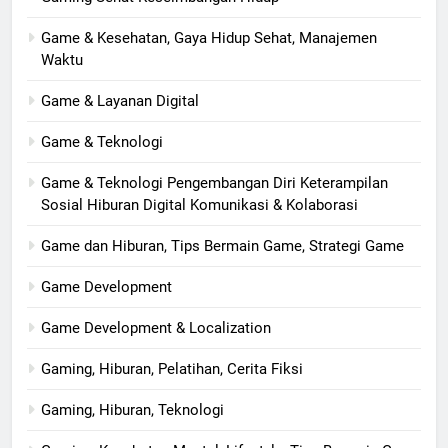
Game & Kesehatan, Gaya Hidup Sehat, Manajemen
Waktu
Game & Layanan Digital
Game & Teknologi
Game & Teknologi Pengembangan Diri Keterampilan
Sosial Hiburan Digital Komunikasi & Kolaborasi
Game dan Hiburan, Tips Bermain Game, Strategi Game
Game Development
Game Development & Localization
Gaming, Hiburan, Pelatihan, Cerita Fiksi
Gaming, Hiburan, Teknologi