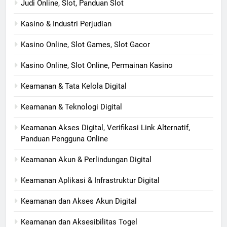
Judi Online, Slot, Panduan Slot
Kasino & Industri Perjudian
Kasino Online, Slot Games, Slot Gacor
Kasino Online, Slot Online, Permainan Kasino
Keamanan & Tata Kelola Digital
Keamanan & Teknologi Digital
Keamanan Akses Digital, Verifikasi Link Alternatif,
Panduan Pengguna Online
Keamanan Akun & Perlindungan Digital
Keamanan Aplikasi & Infrastruktur Digital
Keamanan dan Akses Akun Digital
Keamanan dan Aksesibilitas Togel