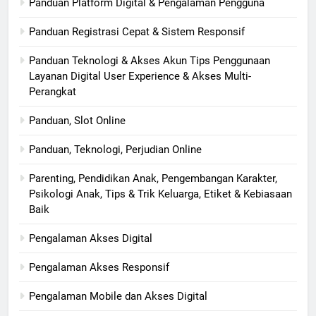
Panduan Platform Digital & Pengalaman Pengguna
Panduan Registrasi Cepat & Sistem Responsif
Panduan Teknologi & Akses Akun Tips Penggunaan
Layanan Digital User Experience & Akses Multi-
Perangkat
Panduan, Slot Online
Panduan, Teknologi, Perjudian Online
Parenting, Pendidikan Anak, Pengembangan Karakter,
Psikologi Anak, Tips & Trik Keluarga, Etiket & Kebiasaan
Baik
Pengalaman Akses Digital
Pengalaman Akses Responsif
Pengalaman Mobile dan Akses Digital