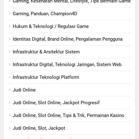
Gaming, Kesehatan Mental, Lifestyle, Tips Bermain Game
Gaming, Panduan, Champion4D
Hukum & Teknologi / Regulasi Game
Identitas Digital, Brand Online, Pengalaman Pengguna
Infrastruktur & Arsitektur Sistem
Infrastruktur Digital, Teknologi Jaringan, Sistem Web
Infrastruktur Teknologi Platform
Judi Online
Judi Online, Slot Online, Jackpot Progresif
Judi Online, Slot Online, Tips & Trik, Permainan Kasino
Judi Online, Slot, Jackpot