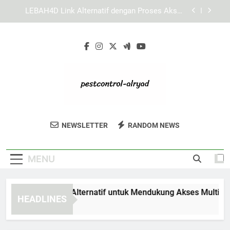
Skip
KAYA787 Alternatif dengan Sistem Halaman yang
to
Ringan dan Adaptif
content
Cara Mengatasi KAYA787 Alternatif yang Kembali
ke Halaman Awal
EDWINSLOT Link Alternatif untuk Mendukung
Akses Multi-Perangkat
LEBAH4D Link Alternatif dengan Proses Akses
yang Ringkas
KAYA787 Alternatif dengan Sistem Halaman yang
Ringan dan Adaptif
Pest Control Al
Pest Control Al Riyadh Memberikan
Cara Mengatasi KAYA787 Alternatif yang Kembali
NEWSLETTER
RANDOM NEWS
Riyadh
ke Halaman Awal
Layanan Pengendalian Hama Profesional
Untuk Melindungi Rumah Dan Bisnis Anda.
MENU
WINSLOT Link Alternatif untuk Mendukung Akses Multi-Peran
HEADLINES
Weeks Ago