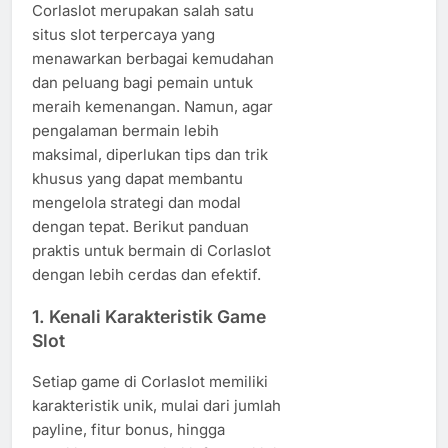
Corlaslot merupakan salah satu
situs slot terpercaya yang
menawarkan berbagai kemudahan
dan peluang bagi pemain untuk
meraih kemenangan. Namun, agar
pengalaman bermain lebih
maksimal, diperlukan tips dan trik
khusus yang dapat membantu
mengelola strategi dan modal
dengan tepat. Berikut panduan
praktis untuk bermain di Corlaslot
dengan lebih cerdas dan efektif.
1. Kenali Karakteristik Game
Slot
Setiap game di Corlaslot memiliki
karakteristik unik, mulai dari jumlah
payline, fitur bonus, hingga