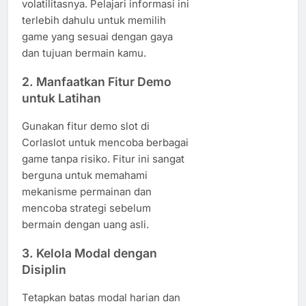
volatilitasnya. Pelajari informasi ini
terlebih dahulu untuk memilih
game yang sesuai dengan gaya
dan tujuan bermain kamu.
2. Manfaatkan Fitur Demo
untuk Latihan
Gunakan fitur demo slot di
Corlaslot untuk mencoba berbagai
game tanpa risiko. Fitur ini sangat
berguna untuk memahami
mekanisme permainan dan
mencoba strategi sebelum
bermain dengan uang asli.
3. Kelola Modal dengan
Disiplin
Tetapkan batas modal harian dan