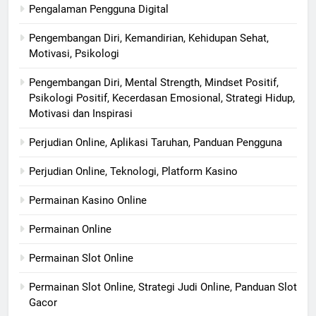
Pengalaman Pengguna Digital
Pengembangan Diri, Kemandirian, Kehidupan Sehat,
Motivasi, Psikologi
Pengembangan Diri, Mental Strength, Mindset Positif,
Psikologi Positif, Kecerdasan Emosional, Strategi Hidup,
Motivasi dan Inspirasi
Perjudian Online, Aplikasi Taruhan, Panduan Pengguna
Perjudian Online, Teknologi, Platform Kasino
Permainan Kasino Online
Permainan Online
Permainan Slot Online
Permainan Slot Online, Strategi Judi Online, Panduan Slot
Gacor