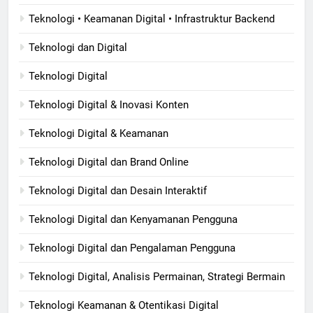
Teknologi • Keamanan Digital • Infrastruktur Backend
Teknologi dan Digital
Teknologi Digital
Teknologi Digital & Inovasi Konten
Teknologi Digital & Keamanan
Teknologi Digital dan Brand Online
Teknologi Digital dan Desain Interaktif
Teknologi Digital dan Kenyamanan Pengguna
Teknologi Digital dan Pengalaman Pengguna
Teknologi Digital, Analisis Permainan, Strategi Bermain
Teknologi Keamanan & Otentikasi Digital