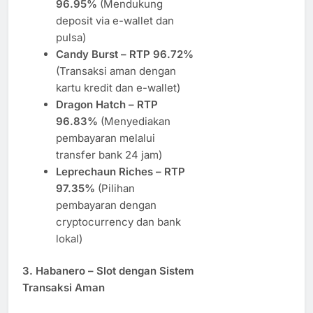
96.95%
(Mendukung
deposit via e-wallet dan
pulsa)
Candy Burst – RTP 96.72%
(Transaksi aman dengan
kartu kredit dan e-wallet)
Dragon Hatch – RTP
96.83%
(Menyediakan
pembayaran melalui
transfer bank 24 jam)
Leprechaun Riches – RTP
97.35%
(Pilihan
pembayaran dengan
cryptocurrency dan bank
lokal)
3. Habanero – Slot dengan Sistem
Transaksi Aman