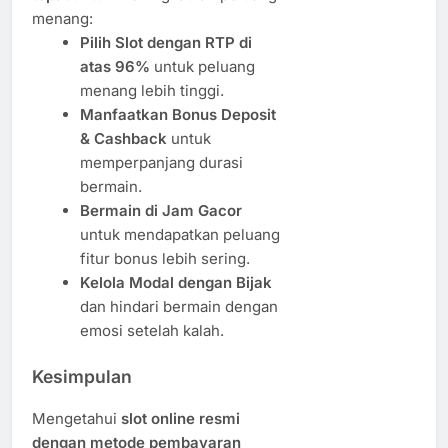
menang:
Pilih Slot dengan RTP di
atas 96%
untuk peluang
menang lebih tinggi.
Manfaatkan Bonus Deposit
& Cashback
untuk
memperpanjang durasi
bermain.
Bermain di Jam Gacor
untuk mendapatkan peluang
fitur bonus lebih sering.
Kelola Modal dengan Bijak
dan hindari bermain dengan
emosi setelah kalah.
Kesimpulan
Mengetahui
slot online resmi
dengan metode pembayaran