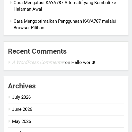
Cara Mengatasi KAYA787 Alternatif yang Kembali ke
Halaman Awal
Cara Mengoptimalkan Penggunaan KAYA787 melalui
Browser Pilihan
Recent Comments
A WordPress Commenter
on
Hello world!
Archives
July 2026
June 2026
May 2026