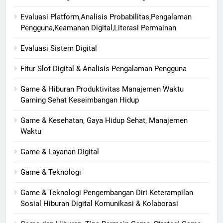
Evaluasi Platform,Analisis Probabilitas,Pengalaman
Pengguna,Keamanan Digital,Literasi Permainan
Evaluasi Sistem Digital
Fitur Slot Digital & Analisis Pengalaman Pengguna
Game & Hiburan Produktivitas Manajemen Waktu
Gaming Sehat Keseimbangan Hidup
Game & Kesehatan, Gaya Hidup Sehat, Manajemen
Waktu
Game & Layanan Digital
Game & Teknologi
Game & Teknologi Pengembangan Diri Keterampilan
Sosial Hiburan Digital Komunikasi & Kolaborasi