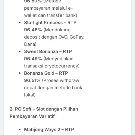
96.50%
(Metode
pembayaran melalui e-
wallet dan transfer bank)
Starlight Princess – RTP
96.48%
(Mendukung
deposit dengan OVO, GoPay,
Dana)
Sweet Bonanza – RTP
96.49%
(Menyediakan
transaksi cryptocurrency)
Bonanza Gold – RTP
96.51%
(Proses withdraw
cepat dengan metode bank
lokal)
2. PG Soft – Slot dengan Pilihan
Pembayaran Variatif
Mahjong Ways 2 – RTP