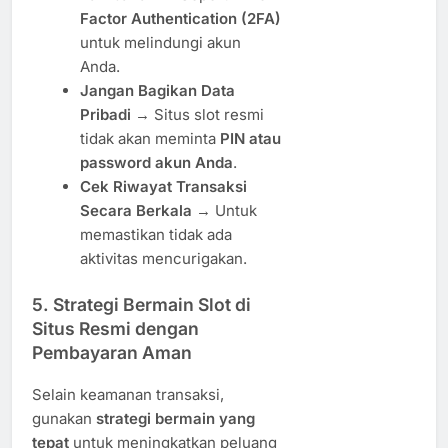
Factor Authentication (2FA)
untuk melindungi akun
Anda.
Jangan Bagikan Data
Pribadi
→ Situs slot resmi
tidak akan meminta
PIN atau
password akun Anda
.
Cek Riwayat Transaksi
Secara Berkala
→ Untuk
memastikan tidak ada
aktivitas mencurigakan.
5. Strategi Bermain Slot di
Situs Resmi dengan
Pembayaran Aman
Selain keamanan transaksi,
gunakan
strategi bermain yang
tepat
untuk meningkatkan peluang