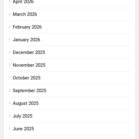
April 2026
March 2026
February 2026
January 2026
December 2025
November 2025
October 2025
September 2025
August 2025
July 2025
June 2025