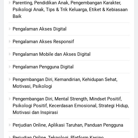
Parenting, Pendidikan Anak, Pengembangan Karakter,
Psikologi Anak, Tips & Trik Keluarga, Etiket & Kebiasaan
Baik
Pengalaman Akses Digital
Pengalaman Akses Responsif
Pengalaman Mobile dan Akses Digital
Pengalaman Pengguna Digital
Pengembangan Diri, Kemandirian, Kehidupan Sehat,
Motivasi, Psikologi
Pengembangan Diri, Mental Strength, Mindset Positif,
Psikologi Positif, Kecerdasan Emosional, Strategi Hidup,
Motivasi dan Inspirasi
Perjudian Online, Aplikasi Taruhan, Panduan Pengguna
Perjudian Online, Teknologi, Platform Kasino