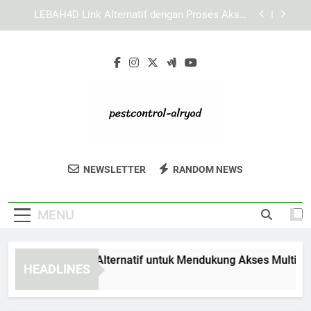
Skip
KAYA787 Alternatif dengan Sistem Halaman yang
to
Ringan dan Adaptif
content
Cara Mengatasi KAYA787 Alternatif yang Kembali
ke Halaman Awal
EDWINSLOT Link Alternatif untuk Mendukung
Akses Multi-Perangkat
LEBAH4D Link Alternatif dengan Proses Akses
yang Ringkas
KAYA787 Alternatif dengan Sistem Halaman yang
Ringan dan Adaptif
Pest Control Al
Pest Control Al Riyadh Memberikan
Cara Mengatasi KAYA787 Alternatif yang Kembali
NEWSLETTER
RANDOM NEWS
Riyadh
ke Halaman Awal
Layanan Pengendalian Hama Profesional
Untuk Melindungi Rumah Dan Bisnis Anda.
MENU
WINSLOT Link Alternatif untuk Mendukung Akses Multi-Peran
HEADLINES
Weeks Ago