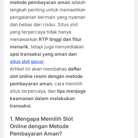
metode pembayaran aman
adalah
langkah penting untuk memastikan
pengalaman bermain yang nyaman
dan bebas dari risiko. Situs slot
yang terpercaya tidak hanya
menawarkan
RTP tinggi dan fitur
menarik
, tetapi juga menyediakan
opsi transaksi yang aman dan
situs slot gacor
.
Artikel ini akan membahas
daftar
slot online resmi dengan metode
pembayaran aman
, cara memilih
situs terpercaya, dan
tips menjaga
keamanan dalam melakukan
transaksi
.
1. Mengapa Memilih Slot
Online dengan Metode
Pembayaran Aman?