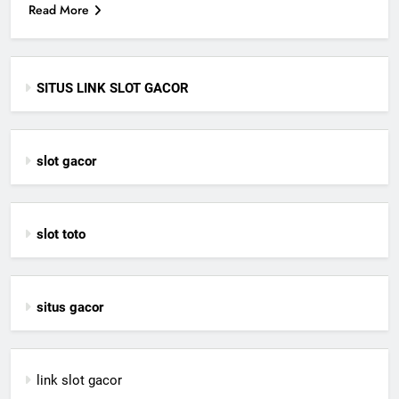
Read More
SITUS LINK SLOT GACOR
slot gacor
slot toto
situs gacor
link slot gacor