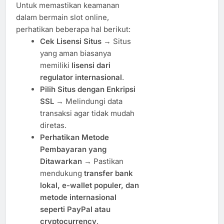
Untuk memastikan keamanan
dalam bermain slot online,
perhatikan beberapa hal berikut:
Cek Lisensi Situs
→ Situs
yang aman biasanya
memiliki
lisensi dari
regulator internasional
.
Pilih Situs dengan Enkripsi
SSL
→ Melindungi data
transaksi agar tidak mudah
diretas.
Perhatikan Metode
Pembayaran yang
Ditawarkan
→ Pastikan
mendukung
transfer bank
lokal, e-wallet populer, dan
metode internasional
seperti PayPal atau
cryptocurrency
.