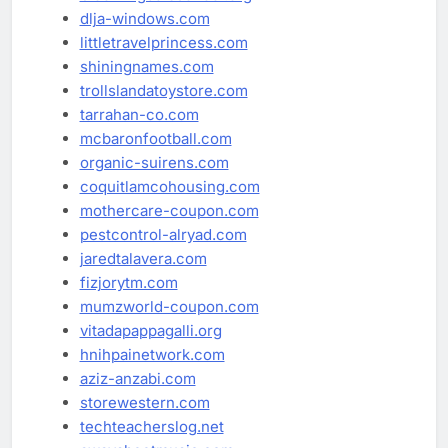
dlja-windows.com
littletravelprincess.com
shiningnames.com
trollslandatoystore.com
tarrahan-co.com
mcbaronfootball.com
organic-suirens.com
coquitlamcohousing.com
mothercare-coupon.com
pestcontrol-alryad.com
jaredtalavera.com
fizjorytm.com
mumzworld-coupon.com
vitadapappagalli.org
hnihpainetwork.com
aziz-anzabi.com
storewestern.com
techteacherslog.net