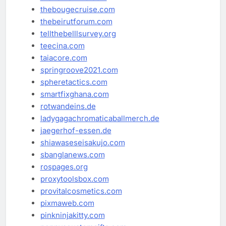
thebougecruise.com
thebeirutforum.com
tellthebelllsurvey.org
teecina.com
taiacore.com
springroove2021.com
spheretactics.com
smartfixghana.com
rotwandeins.de
ladygagachromaticaballmerch.de
jaegerhof-essen.de
shiawaseseisakujo.com
sbanglanews.com
rospages.org
proxytoolsbox.com
provitalcosmetics.com
pixmaweb.com
pinkninjakitty.com