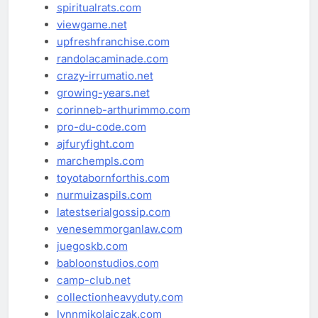
spiritualrats.com
viewgame.net
upfreshfranchise.com
randolacaminade.com
crazy-irrumatio.net
growing-years.net
corinneb-arthurimmo.com
pro-du-code.com
ajfuryfight.com
marchempls.com
toyotabornforthis.com
nurmuizaspils.com
latestserialgossip.com
venesemmorganlaw.com
juegoskb.com
babloonstudios.com
camp-club.net
collectionheavyduty.com
lynnmikolajczak.com