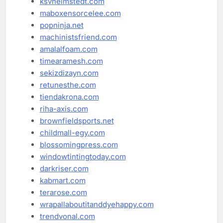
ksvhelmstedt.com
maboxensorcelee.com
popninja.net
machinistsfriend.com
amalalfoam.com
timearamesh.com
sekizdizayn.com
retunesthe.com
tiendakrona.com
riha-axis.com
brownfieldsports.net
childmall-egy.com
blossomingpress.com
windowtintingtoday.com
darkriser.com
kabmart.com
terarose.com
wrapallaboutitanddyehappy.com
trendvonal.com