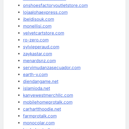
onshoesfactoryoutletstore.com
lojaalohaexpress.com
ibeldisouk.com
monellisi.com
velvetcartstore.com
ro-zero.com
sylvieperaud.com
zaykastar.com
menardsnz.com
servimudanzasecuador.com
earth-v.com
diendangame.net
islamioda.net
kanyewestmerchllc.com
mobilehomeprotalk.com
carhartthoodie.net
farmprotalk.com
monocolar.com