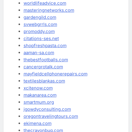
worldlifeadvice.com
masteringnetworks.com
gardengild.com
svwebgrrls.com
promoddy.com
citations-ses.net
shopfreshpasta.com
aaman-sa.com
thebestfootballs.com
cancerprotalk.com
mayfieldcellphonerepairs.com
textilesblankas.com
xcitenow.com
makanarea.com
smartmum.org
jgowdyconsulting.com
oregontravelingtours.com
ekimena.com
thecrayonbug.com