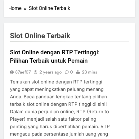
Home
Slot Online Terbaik
Slot Online Terbaik
Slot Online dengan RTP Tertinggi:
Pilihan Terbaik untuk Pemain
87aef07
2 years ago
0
23 mins
Temukan slot online dengan RTP tertinggi
yang dapat meningkatkan peluang menang
Anda. Baca panduan lengkap tentang pilihan
terbaik slot online dengan RTP tinggi di sini!
Dalam dunia perjudian online, RTP (Return to
Player) menjadi salah satu faktor paling
penting yang harus diperhatikan pemain. RTP
mengacu pada persentase jumlah uang yang