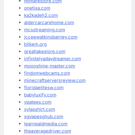
mimarestore.com
onetisa.com
ka2kadeh2.com
aldercarcarehome.com
mcsstreaming.com
jcceewatkinsbarney.com
bilkem.org
greatlakeslore.com
infinitelyadaydreamer.com
moonshine-master.com
findomwebcams.com
minecraftserversreview.com
floridaelitesw.com
babyluxify.com
vpatees.com
sylasshirt.com
sgvapesghub.com
learnpaidmedia.com
theaveragedriver.com