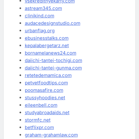
vsekreditnyekarty.com
astream345.com
clinikind.com
audacedesignstudio.com
urbanflag.org
ebusinesstalks.com
kepalabergetarz.net
bornamelanews24.com
daiichi-tantei-tochigi.com
daiichi-tantei-gunma.com
retetedemamica.com
petvetfoodtips.com
poomasafire.com
stussyhoodies.net
eileenbell.com
studyabroadaids.net
stormfc.net
betflixpr.com
graham-grahamlaw.com