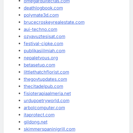
omegarquitectas.com
deathlogbook.com
polymate3d.com
brucecroskeyrealestate.com
aui-techno.com
ozyavuztesisat.com
festival-cipke.com
publikasiilmiah.com
nepaletvous.org
betasetup.com
littlethatchflorist.com
thegovtupdates.com
thecitadelpub.com
fisioterapiaalmeria.net
urdupoetryworld.com
arbolcomputer.com
itaprotect.com
gildong.net
skimmerspaninigrill.com