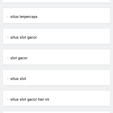
situs terpercaya
situs slot gacor
slot gacor
situs slot
situs slot gacor hari ini