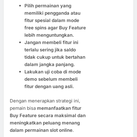
Pilih permainan yang
memiliki pengganda atau
fitur spesial dalam mode
free spins agar Buy Feature
lebih menguntungkan.
Jangan membeli fitur ini
terlalu sering jika saldo
tidak cukup untuk bertahan
dalam jangka panjang.
Lakukan uji coba di mode
demo sebelum membeli
fitur dengan uang asli.
Dengan menerapkan strategi ini,
pemain bisa
memanfaatkan fitur
Buy Feature secara maksimal dan
meningkatkan peluang menang
dalam permainan slot online
.