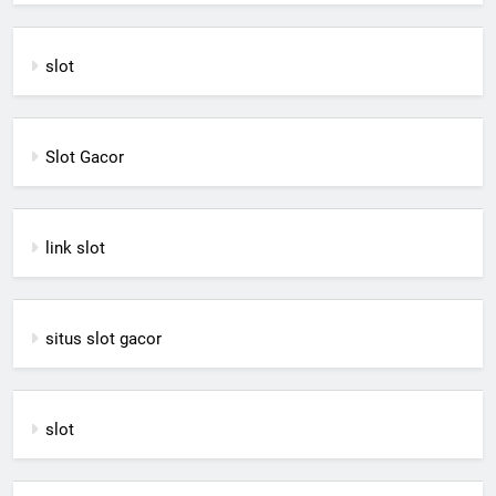
slot
Slot Gacor
link slot
situs slot gacor
slot