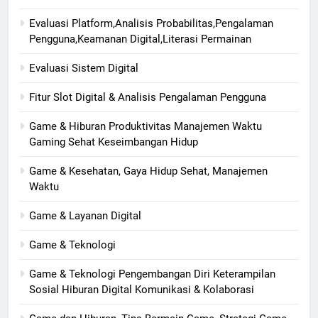
Evaluasi Platform,Analisis Probabilitas,Pengalaman
Pengguna,Keamanan Digital,Literasi Permainan
Evaluasi Sistem Digital
Fitur Slot Digital & Analisis Pengalaman Pengguna
Game & Hiburan Produktivitas Manajemen Waktu
Gaming Sehat Keseimbangan Hidup
Game & Kesehatan, Gaya Hidup Sehat, Manajemen
Waktu
Game & Layanan Digital
Game & Teknologi
Game & Teknologi Pengembangan Diri Keterampilan
Sosial Hiburan Digital Komunikasi & Kolaborasi