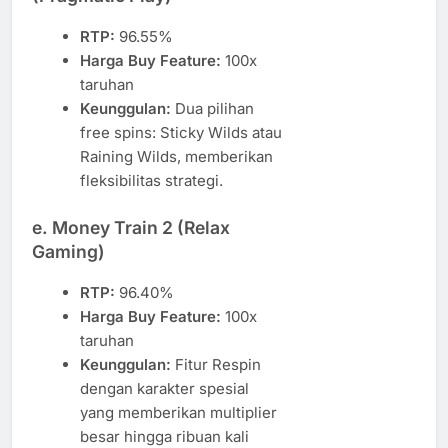
RTP:
96.55%
Harga Buy Feature:
100x
taruhan
Keunggulan:
Dua pilihan
free spins: Sticky Wilds atau
Raining Wilds, memberikan
fleksibilitas strategi.
e. Money Train 2 (Relax
Gaming)
RTP:
96.40%
Harga Buy Feature:
100x
taruhan
Keunggulan:
Fitur Respin
dengan karakter spesial
yang memberikan multiplier
besar hingga ribuan kali