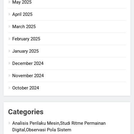
May 2025
April 2025
March 2025
February 2025
January 2025
December 2024
November 2024
October 2024
Categories
Analisis Perilaku Mesin,Studi Ritme Permainan
Digital,Observasi Pola Sistem