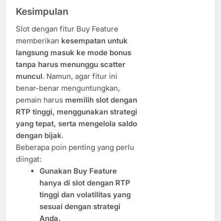
Kesimpulan
Slot dengan fitur Buy Feature
memberikan
kesempatan untuk
langsung masuk ke mode bonus
tanpa harus menunggu scatter
muncul
. Namun, agar fitur ini
benar-benar menguntungkan,
pemain harus
memilih slot dengan
RTP tinggi, menggunakan strategi
yang tepat, serta mengelola saldo
dengan bijak
.
Beberapa poin penting yang perlu
diingat:
Gunakan Buy Feature
hanya di slot dengan RTP
tinggi dan volatilitas yang
sesuai dengan strategi
Anda.