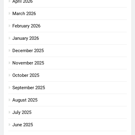
April 2026
March 2026
February 2026
January 2026
December 2025
November 2025
October 2025
September 2025
August 2025
July 2025
June 2025