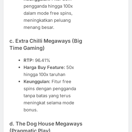
pengganda hingga 100x
dalam mode free spins,
meningkatkan peluang
menang besar.
c. Extra Chilli Megaways (Big
Time Gaming)
RTP:
96.41%
Harga Buy Feature:
50x
hingga 100x taruhan
Keunggulan:
Fitur free
spins dengan pengganda
tanpa batas yang terus
meningkat selama mode
bonus.
d. The Dog House Megaways
(Pragmatic Play)