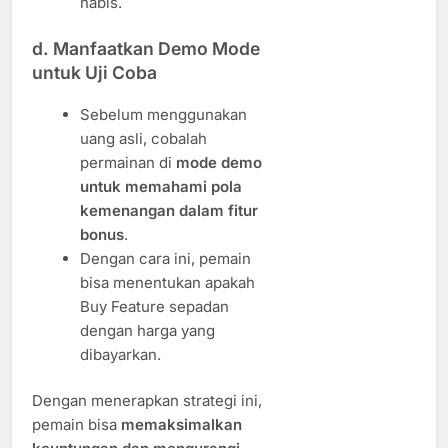
habis.
d. Manfaatkan Demo Mode
untuk Uji Coba
Sebelum menggunakan
uang asli, cobalah
permainan di
mode demo
untuk memahami pola
kemenangan dalam fitur
bonus
.
Dengan cara ini, pemain
bisa menentukan apakah
Buy Feature sepadan
dengan harga yang
dibayarkan.
Dengan menerapkan strategi ini,
pemain bisa
memaksimalkan