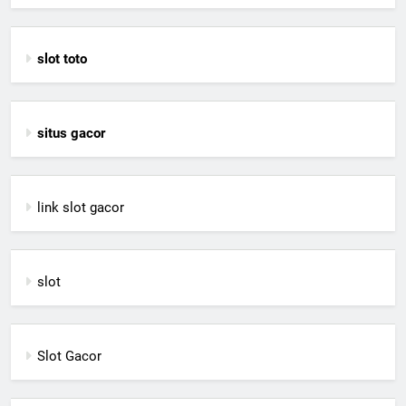
slot toto
situs gacor
link slot gacor
slot
Slot Gacor