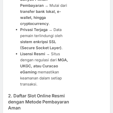
Pembayaran
→ Mulai dari
transfer bank lokal, e-
wallet, hingga
cryptocurrency
.
Privasi Terjaga
→ Data
pemain terlindungi oleh
sistem enkripsi SSL
(Secure Socket Layer)
.
Lisensi Resmi
→ Situs
dengan regulasi dari
MGA,
UKGC, atau Curacao
eGaming
memastikan
keamanan dalam setiap
transaksi.
2. Daftar Slot Online Resmi
dengan Metode Pembayaran
Aman