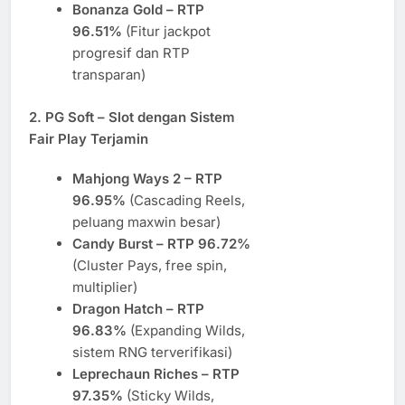
Bonanza Gold – RTP
96.51%
(Fitur jackpot
progresif dan RTP
transparan)
2. PG Soft – Slot dengan Sistem
Fair Play Terjamin
Mahjong Ways 2 – RTP
96.95%
(Cascading Reels,
peluang maxwin besar)
Candy Burst – RTP 96.72%
(Cluster Pays, free spin,
multiplier)
Dragon Hatch – RTP
96.83%
(Expanding Wilds,
sistem RNG terverifikasi)
Leprechaun Riches – RTP
97.35%
(Sticky Wilds,