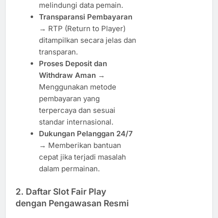
melindungi data pemain.
Transparansi Pembayaran
→ RTP (Return to Player)
ditampilkan secara jelas dan
transparan.
Proses Deposit dan
Withdraw Aman
→
Menggunakan metode
pembayaran yang
terpercaya dan sesuai
standar internasional.
Dukungan Pelanggan 24/7
→ Memberikan bantuan
cepat jika terjadi masalah
dalam permainan.
2. Daftar Slot Fair Play
dengan Pengawasan Resmi