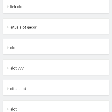
link slot
situs slot gacor
slot
slot 777
situs slot
slot