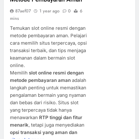
87aef07
1 year ago
0
6
mins
Temukan slot online resmi dengan
metode pembayaran aman. Pelajari
cara memilih situs terpercaya, opsi
transaksi terbaik, dan tips menjaga
keamanan dalam bermain slot
online.
Memilih
slot online resmi dengan
metode pembayaran aman
adalah
langkah penting untuk memastikan
pengalaman bermain yang nyaman
dan bebas dari risiko. Situs slot
yang terpercaya tidak hanya
menawarkan
RTP tinggi dan fitur
menarik
, tetapi juga menyediakan
opsi transaksi yang aman dan