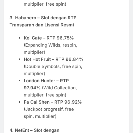
multiplier, free spin)
3. Habanero – Slot dengan RTP
Transparan dan Lisensi Resmi
Koi Gate – RTP 96.75%
(Expanding Wilds, respin,
multiplier)
Hot Hot Fruit – RTP 96.84%
(Double Symbols, free spin,
multiplier)
London Hunter – RTP
97.94%
(Wild Collection,
multiplier, free spin)
Fa Cai Shen – RTP 96.92%
(Jackpot progresif, free
spin, multiplier)
4. NetEnt – Slot dengan