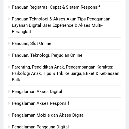
Panduan Registrasi Cepat & Sistem Responsif
Panduan Teknologi & Akses Akun Tips Penggunaan
Layanan Digital User Experience & Akses Multi-
Perangkat
Panduan, Slot Online
Panduan, Teknologi, Perjudian Online
Parenting, Pendidikan Anak, Pengembangan Karakter,
Psikologi Anak, Tips & Trik Keluarga, Etiket & Kebiasaan
Baik
Pengalaman Akses Digital
Pengalaman Akses Responsif
Pengalaman Mobile dan Akses Digital
Pengalaman Pengguna Digital