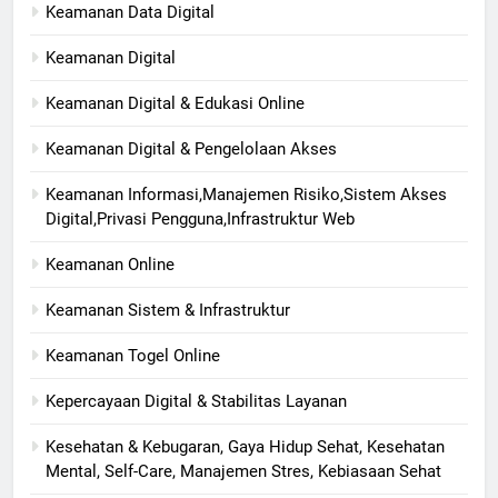
Keamanan Data Digital
Keamanan Digital
Keamanan Digital & Edukasi Online
Keamanan Digital & Pengelolaan Akses
Keamanan Informasi,Manajemen Risiko,Sistem Akses
Digital,Privasi Pengguna,Infrastruktur Web
Keamanan Online
Keamanan Sistem & Infrastruktur
Keamanan Togel Online
Kepercayaan Digital & Stabilitas Layanan
Kesehatan & Kebugaran, Gaya Hidup Sehat, Kesehatan
Mental, Self-Care, Manajemen Stres, Kebiasaan Sehat