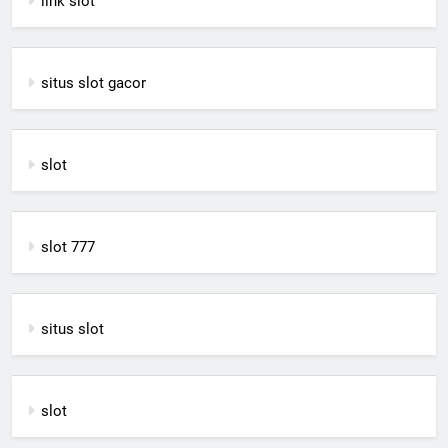
link slot
situs slot gacor
slot
slot 777
situs slot
slot