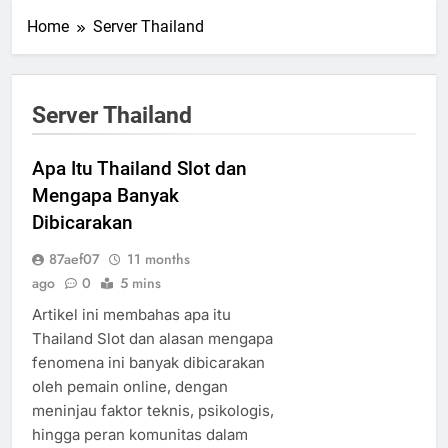
Home
Server Thailand
Server Thailand
Apa Itu Thailand Slot dan
Mengapa Banyak
Dibicarakan
87aef07
11 months
ago
0
5 mins
Artikel ini membahas apa itu
Thailand Slot dan alasan mengapa
fenomena ini banyak dibicarakan
oleh pemain online, dengan
meninjau faktor teknis, psikologis,
hingga peran komunitas dalam