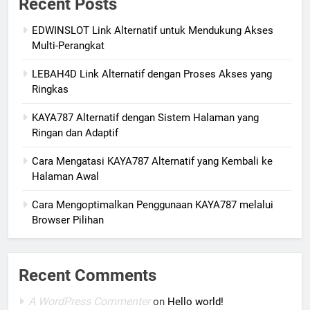
Recent Posts
EDWINSLOT Link Alternatif untuk Mendukung Akses
Multi-Perangkat
LEBAH4D Link Alternatif dengan Proses Akses yang
Ringkas
KAYA787 Alternatif dengan Sistem Halaman yang
Ringan dan Adaptif
Cara Mengatasi KAYA787 Alternatif yang Kembali ke
Halaman Awal
Cara Mengoptimalkan Penggunaan KAYA787 melalui
Browser Pilihan
Recent Comments
A WordPress Commenter
on
Hello world!