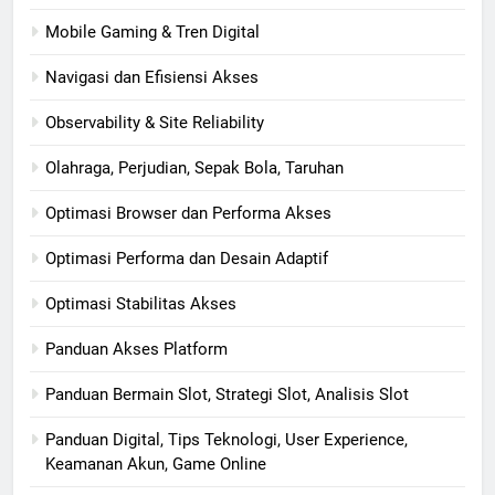
Mobile Gaming & Tren Digital
Navigasi dan Efisiensi Akses
Observability & Site Reliability
Olahraga, Perjudian, Sepak Bola, Taruhan
Optimasi Browser dan Performa Akses
Optimasi Performa dan Desain Adaptif
Optimasi Stabilitas Akses
Panduan Akses Platform
Panduan Bermain Slot, Strategi Slot, Analisis Slot
Panduan Digital, Tips Teknologi, User Experience,
Keamanan Akun, Game Online