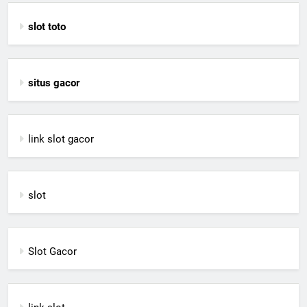
slot toto
situs gacor
link slot gacor
slot
Slot Gacor