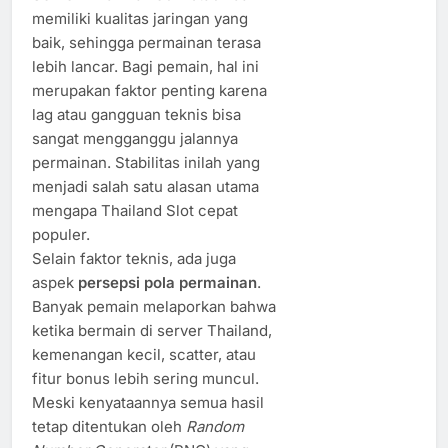
memiliki kualitas jaringan yang
baik, sehingga permainan terasa
lebih lancar. Bagi pemain, hal ini
merupakan faktor penting karena
lag atau gangguan teknis bisa
sangat mengganggu jalannya
permainan. Stabilitas inilah yang
menjadi salah satu alasan utama
mengapa Thailand Slot cepat
populer.
Selain faktor teknis, ada juga
aspek
persepsi pola permainan
.
Banyak pemain melaporkan bahwa
ketika bermain di server Thailand,
kemenangan kecil, scatter, atau
fitur bonus lebih sering muncul.
Meski kenyataannya semua hasil
tetap ditentukan oleh
Random