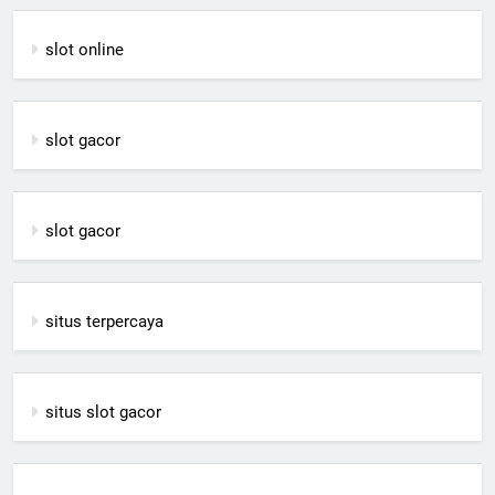
slot online
slot gacor
slot gacor
situs terpercaya
situs slot gacor