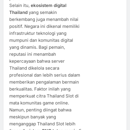
Selain itu,
ekosistem digital
Thailand
yang semakin
berkembang juga menambah nilai
positif. Negara ini dikenal memiliki
infrastruktur teknologi yang
mumpuni dan komunitas digital
yang dinamis. Bagi pemain,
reputasi ini menambah
kepercayaan bahwa server
Thailand dikelola secara
profesional dan lebih serius dalam
memberikan pengalaman bermain
berkualitas. Faktor inilah yang
memperkuat citra Thailand Slot di
mata komunitas game online.
Namun, penting diingat bahwa
meskipun banyak yang
menganggap Thailand Slot lebih