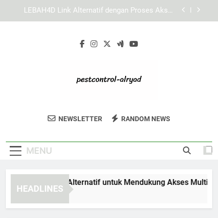
Skip
KAYA787 Alternatif dengan Sistem Halaman yang
to
Ringan dan Adaptif
content
Cara Mengatasi KAYA787 Alternatif yang Kembali
ke Halaman Awal
EDWINSLOT Link Alternatif untuk Mendukung
Akses Multi-Perangkat
LEBAH4D Link Alternatif dengan Proses Akses
yang Ringkas
KAYA787 Alternatif dengan Sistem Halaman yang
Ringan dan Adaptif
Pest Control Al
Pest Control Al Riyadh Memberikan
Cara Mengatasi KAYA787 Alternatif yang Kembali
NEWSLETTER
RANDOM NEWS
Riyadh
ke Halaman Awal
Layanan Pengendalian Hama Profesional
Untuk Melindungi Rumah Dan Bisnis Anda.
MENU
DWINSLOT Link Alternatif untuk Mendukung Akses Multi-Peran
HEADLINES
Weeks Ago