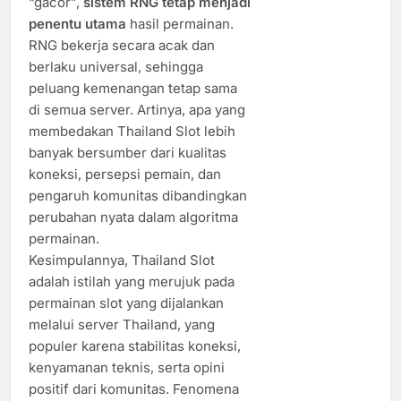
“gacor”,
sistem RNG tetap menjadi
penentu utama
hasil permainan.
RNG bekerja secara acak dan
berlaku universal, sehingga
peluang kemenangan tetap sama
di semua server. Artinya, apa yang
membedakan Thailand Slot lebih
banyak bersumber dari kualitas
koneksi, persepsi pemain, dan
pengaruh komunitas dibandingkan
perubahan nyata dalam algoritma
permainan.
Kesimpulannya, Thailand Slot
adalah istilah yang merujuk pada
permainan slot yang dijalankan
melalui server Thailand, yang
populer karena stabilitas koneksi,
kenyamanan teknis, serta opini
positif dari komunitas. Fenomena