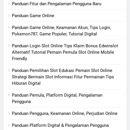
Panduan Fitur dan Pengalaman Pengguna Baru
Panduan Game Online
Panduan Game Online, Keamanan Akun, Tips Login,
Pokemon787, Game Populer, Tutorial Digital
Panduan Login Slot Online Tips Klaim Bonus Edwinslot
Alternatif Tutorial Pemain Pemula Slot Online Mobile
Friendly
Panduan Pemilihan Slot Edukasi Pemain Slot Online
Strategi Bermain Slot Informasi Fitur Permainan Tips
Hiburan Digital
Panduan Pemula, Platform Digital, Pengalaman
Pengguna
Panduan Pengguna, Keamanan Online, Perjudian Online
Panduan Platform Digital & Pengalaman Pengguna