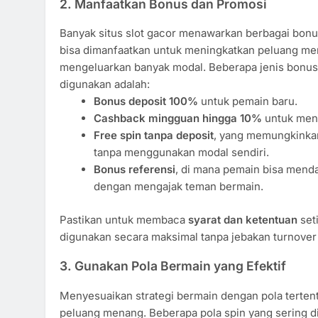
2. Manfaatkan Bonus dan Promosi
Banyak situs slot gacor menawarkan berbagai bon
bisa dimanfaatkan untuk meningkatkan peluang me
mengeluarkan banyak modal. Beberapa jenis bonus
digunakan adalah:
Bonus deposit 100%
untuk pemain baru.
Cashback mingguan hingga 10%
untuk meng
Free spin tanpa deposit
, yang memungkinka
tanpa menggunakan modal sendiri.
Bonus referensi
, di mana pemain bisa mend
dengan mengajak teman bermain.
Pastikan untuk membaca
syarat dan ketentuan
set
digunakan secara maksimal tanpa jebakan turnover 
3. Gunakan Pola Bermain yang Efektif
Menyesuaikan strategi bermain dengan pola terten
peluang menang. Beberapa pola spin yang sering d