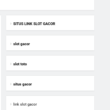
SITUS LINK SLOT GACOR
slot gacor
slot toto
situs gacor
link slot gacor