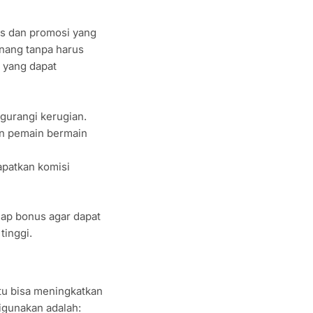
us dan promosi yang
nang tanpa harus
 yang dapat
urangi kerugian.
n pemain bermain
apatkan komisi
iap bonus agar dapat
tinggi.
tu bisa meningkatkan
igunakan adalah: