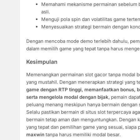
Memahami mekanisme permainan sebelum b
asli.
Menguji pola spin dan volatilitas game terten
Menyesuaikan strategi bermain dengan kond
Dengan mencoba mode demo terlebih dahulu, pemai
dalam memilih game yang tepat tanpa harus menge
Kesimpulan
Memenangkan permainan slot gacor tanpa modal be
yang mustahil. Dengan menerapkan strategi yang te
game dengan RTP tinggi, memanfaatkan bonus, be
serta mengelola modal dengan bijak
, pemain dapa
peluang menang meskipun hanya bermain dengan sa
Selalu pastikan bermain di situs slot terpercaya a
bermain tetap aman dan menguntungkan. Dengan ko
yang tepat dan pemilihan game yang sesuai, siapa 
maxwin
tanpa harus memiliki modal besar.