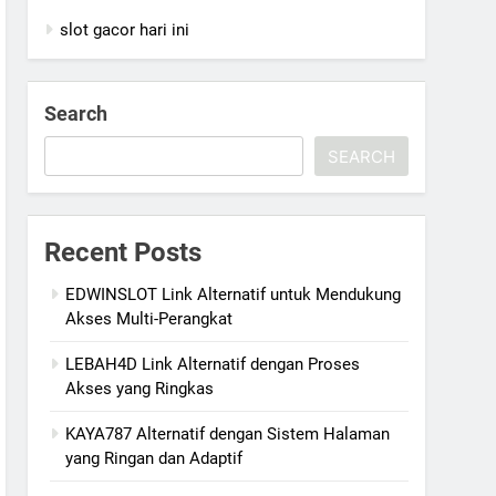
slot gacor hari ini
Search
SEARCH
Recent Posts
EDWINSLOT Link Alternatif untuk Mendukung
Akses Multi-Perangkat
LEBAH4D Link Alternatif dengan Proses
Akses yang Ringkas
KAYA787 Alternatif dengan Sistem Halaman
yang Ringan dan Adaptif