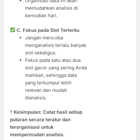
Organisasi data ini akan
memudahkan analisis di
kemudian hari.
C. Fokus pada Slot Tertentu
Jangan mencoba
menganalisis terlalu banyak
slot sekaligus.
Fokus pada satu atau dua
slot gacor yang sering Anda
mainkan, sehingga data
yang terkumpul lebih
relevan dan mudah
dianalisis.
?
Kesimpulan:
Catat hasil setiap
putaran secara teratur dan
terorganisasi untuk
mempermudah analisis.