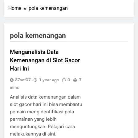
Home
pola kemenangan
pola kemenangan
Menganalisis Data
Kemenangan di Slot Gacor
Hari Ini
87aef07
1 year ago
0
7
mins
Analisis data kemenangan dalam
slot gacor hari ini bisa membantu
pemain mengidentifikasi pola
permainan yang lebih
menguntungkan. Pelajari cara
melakukannya di sini.