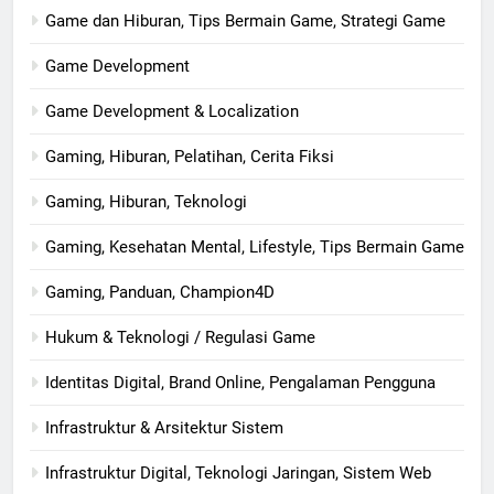
Game dan Hiburan, Tips Bermain Game, Strategi Game
Game Development
Game Development & Localization
Gaming, Hiburan, Pelatihan, Cerita Fiksi
Gaming, Hiburan, Teknologi
Gaming, Kesehatan Mental, Lifestyle, Tips Bermain Game
Gaming, Panduan, Champion4D
Hukum & Teknologi / Regulasi Game
Identitas Digital, Brand Online, Pengalaman Pengguna
Infrastruktur & Arsitektur Sistem
Infrastruktur Digital, Teknologi Jaringan, Sistem Web