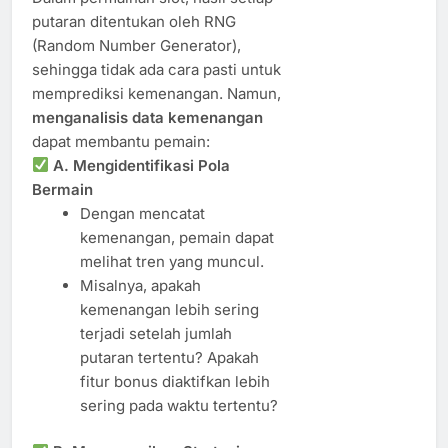
putaran ditentukan oleh RNG
(Random Number Generator),
sehingga tidak ada cara pasti untuk
memprediksi kemenangan. Namun,
menganalisis data kemenangan
dapat membantu pemain:
A. Mengidentifikasi Pola
Bermain
Dengan mencatat
kemenangan, pemain dapat
melihat tren yang muncul.
Misalnya, apakah
kemenangan lebih sering
terjadi setelah jumlah
putaran tertentu? Apakah
fitur bonus diaktifkan lebih
sering pada waktu tertentu?