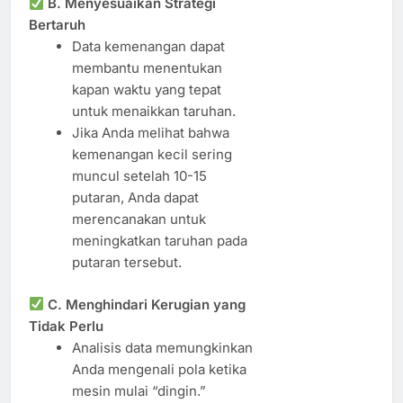
B. Menyesuaikan Strategi
Bertaruh
Data kemenangan dapat
membantu menentukan
kapan waktu yang tepat
untuk menaikkan taruhan.
Jika Anda melihat bahwa
kemenangan kecil sering
muncul setelah 10-15
putaran, Anda dapat
merencanakan untuk
meningkatkan taruhan pada
putaran tersebut.
C. Menghindari Kerugian yang
Tidak Perlu
Analisis data memungkinkan
Anda mengenali pola ketika
mesin mulai “dingin.”