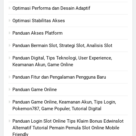
Optimasi Performa dan Desain Adaptif
Optimasi Stabilitas Akses
Panduan Akses Platform
Panduan Bermain Slot, Strategi Slot, Analisis Slot
Panduan Digital, Tips Teknologi, User Experience,
Keamanan Akun, Game Online
Panduan Fitur dan Pengalaman Pengguna Baru
Panduan Game Online
Panduan Game Online, Keamanan Akun, Tips Login,
Pokemon787, Game Populer, Tutorial Digital
Panduan Login Slot Online Tips Klaim Bonus Edwinslot
Alternatif Tutorial Pemain Pemula Slot Online Mobile
Friendly