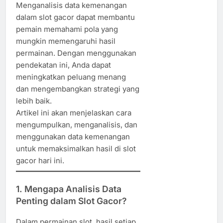
Menganalisis data kemenangan
dalam slot gacor dapat membantu
pemain memahami pola yang
mungkin memengaruhi hasil
permainan. Dengan menggunakan
pendekatan ini, Anda dapat
meningkatkan peluang menang
dan mengembangkan strategi yang
lebih baik.
Artikel ini akan menjelaskan cara
mengumpulkan, menganalisis, dan
menggunakan data kemenangan
untuk memaksimalkan hasil di slot
gacor hari ini.
1. Mengapa Analisis Data
Penting dalam Slot Gacor?
Dalam permainan slot, hasil setiap