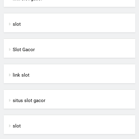
slot
Slot Gacor
link slot
situs slot gacor
slot