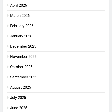
April 2026
March 2026
February 2026
January 2026
December 2025
November 2025
October 2025
September 2025
August 2025
July 2025
June 2025