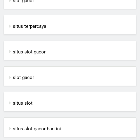
slot gacor
situs terpercaya
situs slot gacor
slot gacor
situs slot
situs slot gacor hari ini