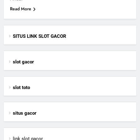
Read More
SITUS LINK SLOT GACOR
slot gacor
slot toto
situs gacor
link slot gacor