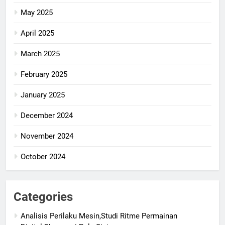
May 2025
April 2025
March 2025
February 2025
January 2025
December 2024
November 2024
October 2024
Categories
Analisis Perilaku Mesin,Studi Ritme Permainan