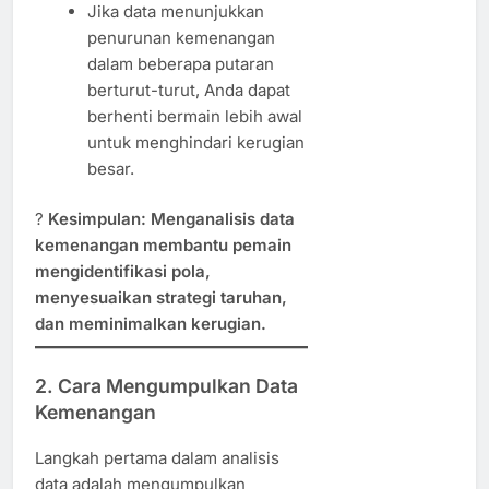
Jika data menunjukkan
penurunan kemenangan
dalam beberapa putaran
berturut-turut, Anda dapat
berhenti bermain lebih awal
untuk menghindari kerugian
besar.
?
Kesimpulan:
Menganalisis data
kemenangan membantu pemain
mengidentifikasi pola,
menyesuaikan strategi taruhan,
dan meminimalkan kerugian.
2. Cara Mengumpulkan Data
Kemenangan
Langkah pertama dalam analisis
data adalah mengumpulkan