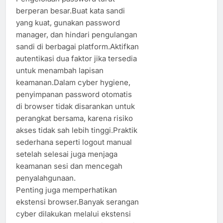
berperan besar.Buat kata sandi
yang kuat, gunakan password
manager, dan hindari pengulangan
sandi di berbagai platform.Aktifkan
autentikasi dua faktor jika tersedia
untuk menambah lapisan
keamanan.Dalam cyber hygiene,
penyimpanan password otomatis
di browser tidak disarankan untuk
perangkat bersama, karena risiko
akses tidak sah lebih tinggi.Praktik
sederhana seperti logout manual
setelah selesai juga menjaga
keamanan sesi dan mencegah
penyalahgunaan.
Penting juga memperhatikan
ekstensi browser.Banyak serangan
cyber dilakukan melalui ekstensi