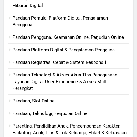
Hiburan Digital
Panduan Pemula, Platform Digital, Pengalaman
Pengguna
Panduan Pengguna, Keamanan Online, Perjudian Online
Panduan Platform Digital & Pengalaman Pengguna
Panduan Registrasi Cepat & Sistem Responsif
Panduan Teknologi & Akses Akun Tips Penggunaan
Layanan Digital User Experience & Akses Multi-
Perangkat
Panduan, Slot Online
Panduan, Teknologi, Perjudian Online
Parenting, Pendidikan Anak, Pengembangan Karakter,
Psikologi Anak, Tips & Trik Keluarga, Etiket & Kebiasaan