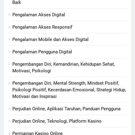
Baik
Pengalaman Akses Digital
Pengalaman Akses Responsif
Pengalaman Mobile dan Akses Digital
Pengalaman Pengguna Digital
Pengembangan Diri, Kemandirian, Kehidupan Sehat,
Motivasi, Psikologi
Pengembangan Diri, Mental Strength, Mindset Positif,
Psikologi Positif, Kecerdasan Emosional, Strategi Hidup,
Motivasi dan Inspirasi
Perjudian Online, Aplikasi Taruhan, Panduan Pengguna
Perjudian Online, Teknologi, Platform Kasino
Permainan Kasino Online