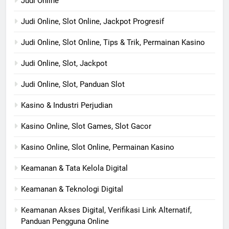
Judi Online
Judi Online, Slot Online, Jackpot Progresif
Judi Online, Slot Online, Tips & Trik, Permainan Kasino
Judi Online, Slot, Jackpot
Judi Online, Slot, Panduan Slot
Kasino & Industri Perjudian
Kasino Online, Slot Games, Slot Gacor
Kasino Online, Slot Online, Permainan Kasino
Keamanan & Tata Kelola Digital
Keamanan & Teknologi Digital
Keamanan Akses Digital, Verifikasi Link Alternatif,
Panduan Pengguna Online