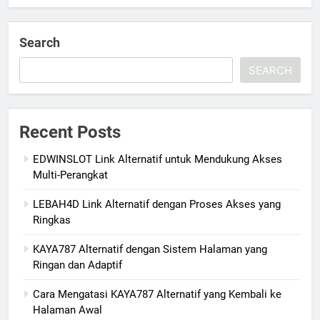
Search
SEARCH
Recent Posts
EDWINSLOT Link Alternatif untuk Mendukung Akses
Multi-Perangkat
LEBAH4D Link Alternatif dengan Proses Akses yang
Ringkas
KAYA787 Alternatif dengan Sistem Halaman yang
Ringan dan Adaptif
Cara Mengatasi KAYA787 Alternatif yang Kembali ke
Halaman Awal