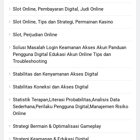
Slot Online, Pembayaran Digital, Judi Online
Slot Online, Tips dan Strategi, Permainan Kasino
Slot, Perjudian Online
Solusi Masalah Login Keamanan Akses Akun Panduan
Pengguna Digital Edukasi Akun Online Tips dan
Troubleshooting
Stabilitas dan Kenyamanan Akses Digital
Stabilitas Koneksi dan Akses Digital
Statistik Terapan,Literasi Probabilitas,Analisis Data
Sederhana,Perilaku Pengguna Digital,Manajemen Risiko
Online
Strategi Bermain & Optimalisasi Gameplay
Strategi Keamanan & Edukasi Digital