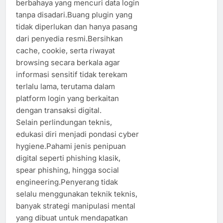
berbahaya yang mencuri data login
tanpa disadari.Buang plugin yang
tidak diperlukan dan hanya pasang
dari penyedia resmi.Bersihkan
cache, cookie, serta riwayat
browsing secara berkala agar
informasi sensitif tidak terekam
terlalu lama, terutama dalam
platform login yang berkaitan
dengan transaksi digital.
Selain perlindungan teknis,
edukasi diri menjadi pondasi cyber
hygiene.Pahami jenis penipuan
digital seperti phishing klasik,
spear phishing, hingga social
engineering.Penyerang tidak
selalu menggunakan teknik teknis,
banyak strategi manipulasi mental
yang dibuat untuk mendapatkan