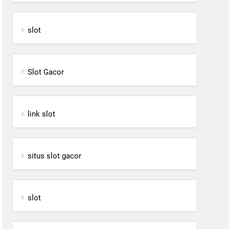
slot
Slot Gacor
link slot
situs slot gacor
slot