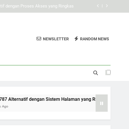
tif dengan Proses Akses yang Ringkas
stem Halaman yang Ringan dan Adaptif
ernatif yang Kembali ke Halaman Awal
NEWSLETTER
RANDOM NEWS
ntuk Mendukung Akses Multi-Perangkat
tif dengan Proses Akses yang Ringkas
onal Untuk Melindungi Rumah Dan Bisnis Anda.
stem Halaman yang Ringan dan Adaptif
ernatif yang Kembali ke Halaman Awal
if dengan Sistem Halaman yang Ringan dan Adaptif
Car
3 We