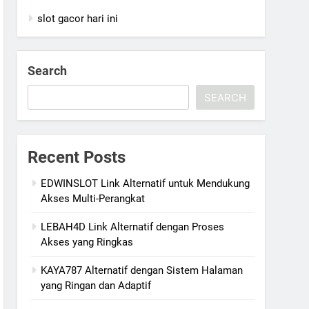
slot gacor hari ini
Search
SEARCH
Recent Posts
EDWINSLOT Link Alternatif untuk Mendukung
Akses Multi-Perangkat
LEBAH4D Link Alternatif dengan Proses
Akses yang Ringkas
KAYA787 Alternatif dengan Sistem Halaman
yang Ringan dan Adaptif