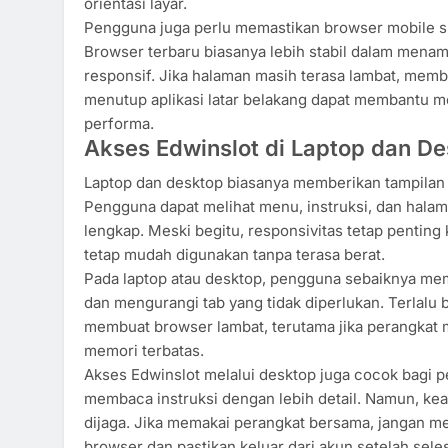
orientasi layar.
Pengguna juga perlu memastikan browser mobile s
Browser terbaru biasanya lebih stabil dalam mena
responsif. Jika halaman masih terasa lambat, mem
menutup aplikasi latar belakang dapat membantu 
performa.
Akses Edwinslot di Laptop dan D
Laptop dan desktop biasanya memberikan tampilan y
Pengguna dapat melihat menu, instruksi, dan halam
lengkap. Meski begitu, responsivitas tetap penting
tetap mudah digunakan tanpa terasa berat.
Pada laptop atau desktop, pengguna sebaiknya me
dan mengurangi tab yang tidak diperlukan. Terlalu b
membuat browser lambat, terutama jika perangkat m
memori terbatas.
Akses Edwinslot melalui desktop juga cocok bagi 
membaca instruksi dengan lebih detail. Namun, ke
dijaga. Jika memakai perangkat bersama, jangan m
browser dan pastikan keluar dari akun setelah seles