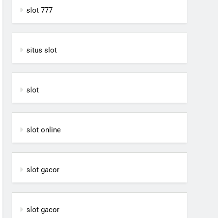
slot 777
situs slot
slot
slot online
slot gacor
slot gacor