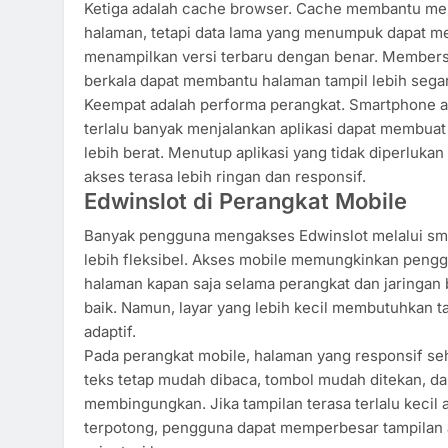
Ketiga adalah cache browser. Cache membantu m
halaman, tetapi data lama yang menumpuk dapat m
menampilkan versi terbaru dengan benar. Member
berkala dapat membantu halaman tampil lebih segar
Keempat adalah performa perangkat. Smartphone a
terlalu banyak menjalankan aplikasi dapat membuat
lebih berat. Menutup aplikasi yang tidak diperluk
akses terasa lebih ringan dan responsif.
Edwinslot di Perangkat Mobile
Banyak pengguna mengakses Edwinslot melalui sm
lebih fleksibel. Akses mobile memungkinkan pen
halaman kapan saja selama perangkat dan jaringan 
baik. Namun, layar yang lebih kecil membutuhkan t
adaptif.
Pada perangkat mobile, halaman yang responsif s
teks tetap mudah dibaca, tombol mudah ditekan, d
membingungkan. Jika tampilan terasa terlalu kecil
terpotong, pengguna dapat memperbesar tampilan