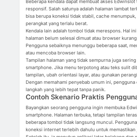
Beberapa kendala dapat membuat akses Edwinslot 
responsif. Salah satunya adalah halaman lambat t
bisa berupa koneksi tidak stabil, cache menumpuk,
perangkat yang terlalu berat.
Kendala lain adalah tombol tidak merespons. Hal ini b
halaman belum selesai dimuat atau browser kurang
Pengguna sebaiknya menunggu beberapa saat, mem
atau mencoba browser lain.
Tampilan halaman yang tidak sempurna juga sering t
smartphone. Jika menu terpotong atau teks sulit d
tampilan, ubah orientasi layar, atau gunakan peran
Dengan memahami penyebab umum ini, pengguna 
langkah yang lebih tepat tanpa panik.
Contoh Skenario Praktis Penggun
Bayangkan seorang pengguna ingin membuka Edwin
smartphone. Halaman terbuka, tetapi tampilan tera
beberapa tombol tidak langsung muncul. Pengguna
koneksi internet terlebih dahulu untuk memastikan j
Setelah itu, ia menutup aplikasi latar belakang d