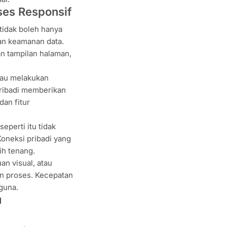
es Responsif
tidak boleh hanya
an keamanan data.
n tampilan halaman,
tau melakukan
pribadi memberikan
dan fitur
seperti itu tidak
 Koneksi pribadi yang
h tenang.
an visual, atau
an proses. Kecepatan
guna.
u