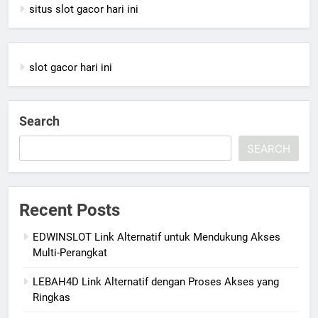
situs slot gacor hari ini
slot gacor hari ini
Search
SEARCH
Recent Posts
EDWINSLOT Link Alternatif untuk Mendukung Akses
Multi-Perangkat
LEBAH4D Link Alternatif dengan Proses Akses yang
Ringkas