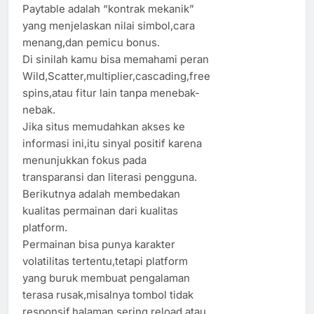
Paytable adalah “kontrak mekanik”
yang menjelaskan nilai simbol,cara
menang,dan pemicu bonus.
Di sinilah kamu bisa memahami peran
Wild,Scatter,multiplier,cascading,free
spins,atau fitur lain tanpa menebak-
nebak.
Jika situs memudahkan akses ke
informasi ini,itu sinyal positif karena
menunjukkan fokus pada
transparansi dan literasi pengguna.
Berikutnya adalah membedakan
kualitas permainan dari kualitas
platform.
Permainan bisa punya karakter
volatilitas tertentu,tetapi platform
yang buruk membuat pengalaman
terasa rusak,misalnya tombol tidak
responsif,halaman sering reload,atau