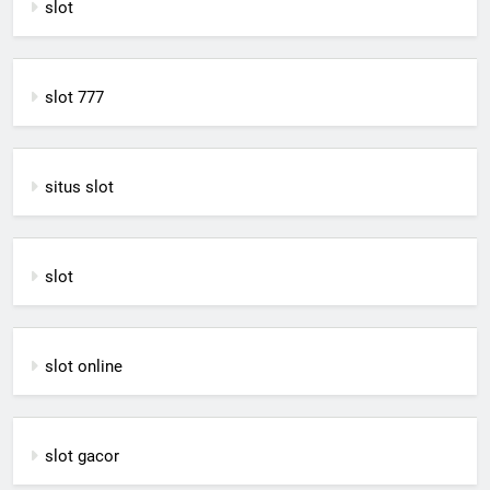
slot
slot 777
situs slot
slot
slot online
slot gacor