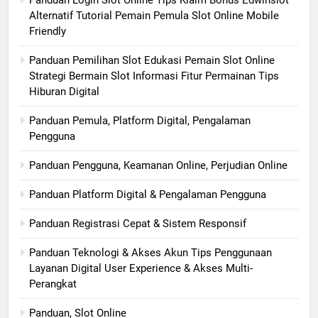
Panduan Login Slot Online Tips Klaim Bonus Edwinslot
Alternatif Tutorial Pemain Pemula Slot Online Mobile
Friendly
Panduan Pemilihan Slot Edukasi Pemain Slot Online
Strategi Bermain Slot Informasi Fitur Permainan Tips
Hiburan Digital
Panduan Pemula, Platform Digital, Pengalaman
Pengguna
Panduan Pengguna, Keamanan Online, Perjudian Online
Panduan Platform Digital & Pengalaman Pengguna
Panduan Registrasi Cepat & Sistem Responsif
Panduan Teknologi & Akses Akun Tips Penggunaan
Layanan Digital User Experience & Akses Multi-
Perangkat
Panduan, Slot Online