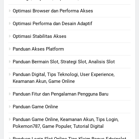
Optimasi Browser dan Performa Akses
Optimasi Performa dan Desain Adaptif
Optimasi Stabilitas Akses
Panduan Akses Platform
Panduan Bermain Slot, Strategi Slot, Analisis Slot
Panduan Digital, Tips Teknologi, User Experience,
Keamanan Akun, Game Online
Panduan Fitur dan Pengalaman Pengguna Baru
Panduan Game Online
Panduan Game Online, Keamanan Akun, Tips Login,
Pokemon787, Game Populer, Tutorial Digital