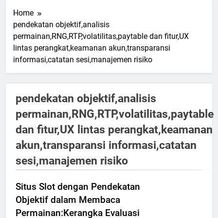
Home
pendekatan objektif,analisis
permainan,RNG,RTP,volatilitas,paytable dan fitur,UX
lintas perangkat,keamanan akun,transparansi
informasi,catatan sesi,manajemen risiko
pendekatan objektif,analisis
permainan,RNG,RTP,volatilitas,paytable
dan fitur,UX lintas perangkat,keamanan
akun,transparansi informasi,catatan
sesi,manajemen risiko
Situs Slot dengan Pendekatan
Objektif dalam Membaca
Permainan:Kerangka Evaluasi