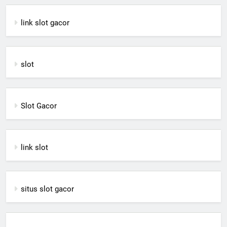
link slot gacor
slot
Slot Gacor
link slot
situs slot gacor