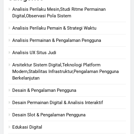
Analisis Perilaku Mesin,Studi Ritme Permainan
Digital,Observasi Pola Sistem
Analisis Perilaku Pemain & Strategi Waktu
Analisis Permainan & Pengalaman Pengguna
Analisis UX Situs Judi
Arsitektur Sistem Digital,Teknologi Platform
Modern,Stabilitas Infrastruktur,Pengalaman Pengguna
Berkelanjutan
Desain & Pengalaman Pengguna
Desain Permainan Digital & Analisis Interaktif
Desain Slot & Pengalaman Pengguna
Edukasi Digital