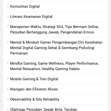
Komunitas Digital
Literasi Keamanan Digital
Manajemen Waktu, Strategi Slot, Tips Bermain Online,
Perjudian Bertanggung Jawab, Pengendalian Emosi
Mental & Mindset Gamer Pengembangan Diri Kesehatan
Mental Digital Gaming Sehat & Seimbang Psikologi
Permainan
Mindful Gaming, Game Wellness, Player Performance,
Mental Relaxation, Healthy Gaming Habits
Mobile Gaming & Tren Digital
Navigasi dan Efisiensi Akses
Observability & Site Reliability
Olahraga, Perjudian, Sepak Bola, Taruhan