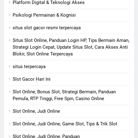
Platform Digital & Teknologi Akses
Psikologi Permainan & Kognisi
situs slot gacor resmi terpercaya
Situs Slot Online, Panduan Login HP, Tips Bermain Aman,
Strategi Login Cepat, Update Situs Slot, Cara Akses Anti
Blokir, Slot Online Terpercaya
situs terpercaya
Slot Gacor Hari Ini
Slot Online, Bonus Slot, Strategi Bermain, Panduan
Pemula, RTP Tinggi, Free Spin, Casino Online
Slot Online, Judi Online
Slot Online, Judi Online, Game Slot, Tips & Trik Slot
Slot Online, Judi Online, Panduan