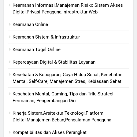
Keamanan Informasi,Manajemen Risiko,Sistem Akses
Digital,Privasi Pengguna,Infrastruktur Web
Keamanan Online
Keamanan Sistem & Infrastruktur
Keamanan Togel Online
Kepercayaan Digital & Stabilitas Layanan
Kesehatan & Kebugaran, Gaya Hidup Sehat, Kesehatan
Mental, Self-Care, Manajemen Stres, Kebiasaan Sehat
Kesehatan Mental, Gaming, Tips dan Trik, Strategi
Permainan, Pengembangan Diri
Kinerja Sistem,Arsitektur Teknologi,Platform
Digital,Manajemen Beban,Pengalaman Pengguna
Kompatibilitas dan Akses Perangkat