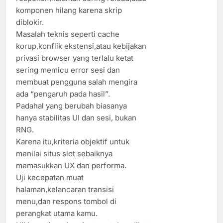
komponen hilang karena skrip
diblokir.
Masalah teknis seperti cache
korup,konflik ekstensi,atau kebijakan
privasi browser yang terlalu ketat
sering memicu error sesi dan
membuat pengguna salah mengira
ada “pengaruh pada hasil”.
Padahal yang berubah biasanya
hanya stabilitas UI dan sesi, bukan
RNG.
Karena itu,kriteria objektif untuk
menilai situs slot sebaiknya
memasukkan UX dan performa.
Uji kecepatan muat
halaman,kelancaran transisi
menu,dan respons tombol di
perangkat utama kamu.