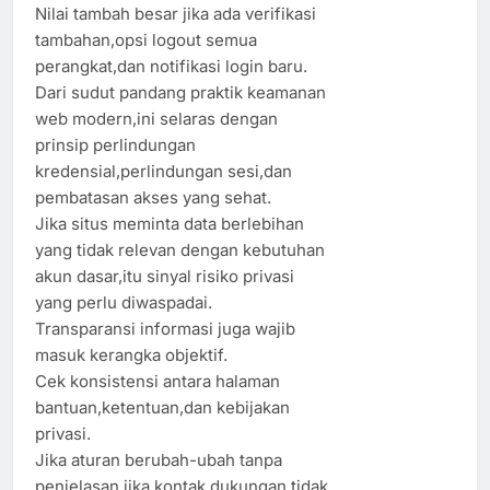
Nilai tambah besar jika ada verifikasi
tambahan,opsi logout semua
perangkat,dan notifikasi login baru.
Dari sudut pandang praktik keamanan
web modern,ini selaras dengan
prinsip perlindungan
kredensial,perlindungan sesi,dan
pembatasan akses yang sehat.
Jika situs meminta data berlebihan
yang tidak relevan dengan kebutuhan
akun dasar,itu sinyal risiko privasi
yang perlu diwaspadai.
Transparansi informasi juga wajib
masuk kerangka objektif.
Cek konsistensi antara halaman
bantuan,ketentuan,dan kebijakan
privasi.
Jika aturan berubah-ubah tanpa
penjelasan,jika kontak dukungan tidak