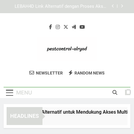
Skip
KAYA787 Alternatif dengan Sistem Halaman yang
to
Ringan dan Adaptif
content
Cara Mengatasi KAYA787 Alternatif yang Kembali
ke Halaman Awal
EDWINSLOT Link Alternatif untuk Mendukung
Akses Multi-Perangkat
LEBAH4D Link Alternatif dengan Proses Akses
yang Ringkas
KAYA787 Alternatif dengan Sistem Halaman yang
Ringan dan Adaptif
Pest Control Al
Pest Control Al Riyadh Memberikan
Cara Mengatasi KAYA787 Alternatif yang Kembali
NEWSLETTER
RANDOM NEWS
Riyadh
ke Halaman Awal
Layanan Pengendalian Hama Profesional
Untuk Melindungi Rumah Dan Bisnis Anda.
MENU
WINSLOT Link Alternatif untuk Mendukung Akses Multi-Peran
HEADLINES
Weeks Ago