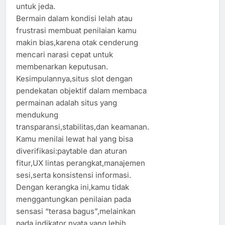
untuk jeda.
Bermain dalam kondisi lelah atau
frustrasi membuat penilaian kamu
makin bias,karena otak cenderung
mencari narasi cepat untuk
membenarkan keputusan.
Kesimpulannya,situs slot dengan
pendekatan objektif dalam membaca
permainan adalah situs yang
mendukung
transparansi,stabilitas,dan keamanan.
Kamu menilai lewat hal yang bisa
diverifikasi:paytable dan aturan
fitur,UX lintas perangkat,manajemen
sesi,serta konsistensi informasi.
Dengan kerangka ini,kamu tidak
menggantungkan penilaian pada
sensasi “terasa bagus”,melainkan
pada indikator nyata yang lebih