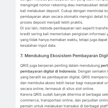
mengingat nomor rekening atau memasukkan detail 
kali melakukan deposit. Cukup dengan memindai ko
pembayaran akan secara otomatis mengisi detail t
proses deposit menjadi lebih praktis.
Di sisi lain, metode pembayaran lain seperti transfe
kredit sering kali memerlukan pengisian informasi 
yang tidak hanya memakan waktu, tetapi juga dap
kesalahan input data.
7.
Mendukung Ekosistem Pembayaran Digit
QRIS juga berperan penting dalam mendukung
per
pembayaran digital di Indonesia
. Dengan semakin 
yang beralih ke pembayaran digital, QRIS memperc
dan membuka akses lebih besar bagi masyarakat un
secara online, termasuk di situs slot online.
Karena QRIS sudah banyak diterima di berbagai sek
commerce, transportasi online, dan perjudian onli
pemain untuk melakukan transaksi di berbagai plat