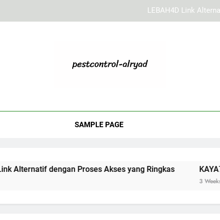
LEBAH4D Link Alterna
KAYA787 Alternatif dengan Si
Cara Mengatasi KAYA787 Alt
EDWINSLOT Link Alternatif u
t Control Al Riyadh
LEBAH4D Link Alterna
rol Al Riyadh Memberikan Layanan Pengendalian Hama Profesi
KAYA787 Alternatif dengan Si
SAMPLE PAGE
Cara Mengatasi KAYA787 Alt
if dengan Proses Akses yang Ringkas
KAYA787 Alternat
3 Weeks Ago