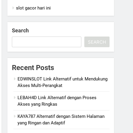
slot gacor hari ini
Search
SEARCH
Recent Posts
EDWINSLOT Link Alternatif untuk Mendukung
Akses Multi-Perangkat
LEBAH4D Link Alternatif dengan Proses
Akses yang Ringkas
KAYA787 Alternatif dengan Sistem Halaman
yang Ringan dan Adaptif