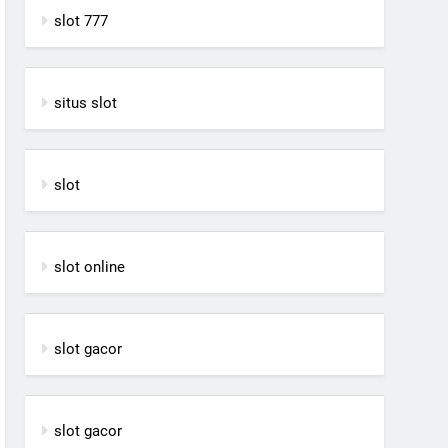
slot 777
situs slot
slot
slot online
slot gacor
slot gacor