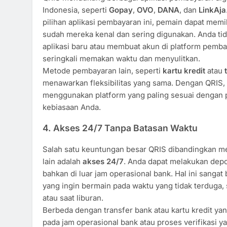
Indonesia, seperti
Gopay
,
OVO
,
DANA
, dan
LinkAja
pilihan aplikasi pembayaran ini, pemain dapat memil
sudah mereka kenal dan sering digunakan. Anda t
aplikasi baru atau membuat akun di platform pemba
seringkali memakan waktu dan menyulitkan.
Metode pembayaran lain, seperti
kartu kredit
atau
menawarkan fleksibilitas yang sama. Dengan QRIS,
menggunakan platform yang paling sesuai dengan 
kebiasaan Anda.
4.
Akses 24/7 Tanpa Batasan Waktu
Salah satu keuntungan besar QRIS dibandingkan 
lain adalah
akses 24/7
. Anda dapat melakukan depos
bahkan di luar jam operasional bank. Hal ini sanga
yang ingin bermain pada waktu yang tidak terduga, 
atau saat liburan.
Berbeda dengan transfer bank atau kartu kredit yang
pada jam operasional bank atau proses verifikasi 