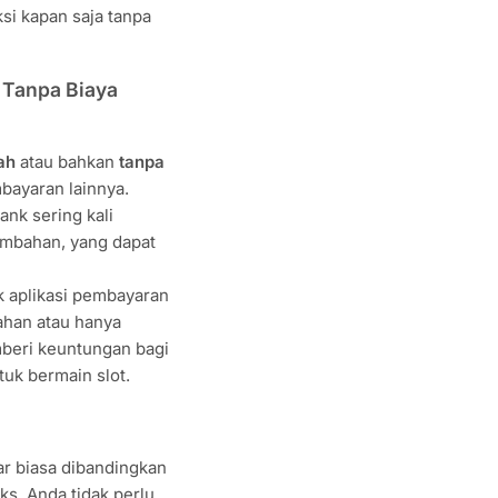
i kapan saja tanpa
 Tanpa Biaya
ah
atau bahkan
tanpa
ayaran lainnya.
ank sering kali
tambahan, yang dapat
k aplikasi pembayaran
han atau hanya
mberi keuntungan bagi
uk bermain slot.
 biasa dibandingkan
s. Anda tidak perlu