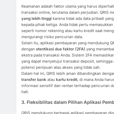
Keamanan adalah faktor utama yang harus diperha
transaksi online, terutama dalam perjudian. QRIS
yang lebih tinggi
karena tidak ada data pribadi yang
kepada pihak ketiga. Anda tidak perlu memasukkan 
seperti nomor rekening atau kartu kredit saat men
mengurangi risiko pencurian data.
Selain itu, aplikasi pembayaran yang mendukung QR
dengan
otentikasi dua faktor (2FA)
yang menambah
ekstra pada transaksi Anda. Sistem 2FA memastik
yang dapat menyetujui transaksi deposit, sehingg
potensi penipuan atau akses yang tidak sah.
Dalam hal ini, QRIS lebih aman dibandingkan den
transfer bank
atau
kartu kredit
, di mana Anda har
informasi sensitif dan rentan terhadap pencurian dat
hati.
3.
Fleksibilitas dalam Pilihan Aplikasi Pem
QRIS mendukung berbagai aplikasi pembayaran digi