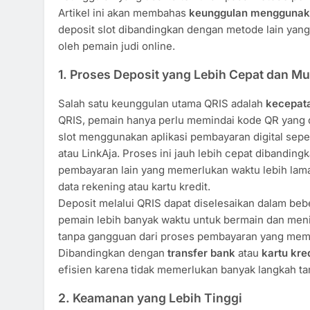
Artikel ini akan membahas
keunggulan menggunak
deposit slot dibandingkan dengan metode lain yang
oleh pemain judi online.
1.
Proses Deposit yang Lebih Cepat dan M
Salah satu keunggulan utama QRIS adalah
kecepata
QRIS, pemain hanya perlu memindai kode QR yang d
slot menggunakan aplikasi pembayaran digital sepe
atau LinkAja. Proses ini jauh lebih cepat dibandin
pembayaran lain yang memerlukan waktu lebih lam
data rekening atau kartu kredit.
Deposit melalui QRIS dapat diselesaikan dalam beb
pemain lebih banyak waktu untuk bermain dan meni
tanpa gangguan dari proses pembayaran yang mem
Dibandingkan dengan
transfer bank
atau
kartu kred
efisien karena tidak memerlukan banyak langkah t
2.
Keamanan yang Lebih Tinggi