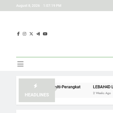
Skip
August 8, 2026
1:07:20 PM
to
content
Pes
Pest Cont
endukung Akses Multi-Perangkat
LEBAH4D Link Alternat
2 Weeks Ago
HEADLINES