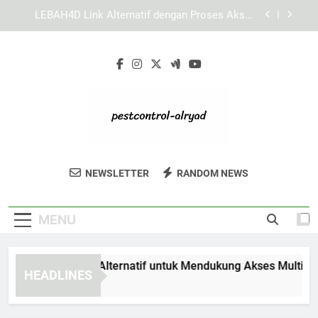
Skip
KAYA787 Alternatif dengan Sistem Halaman yang
to
Ringan dan Adaptif
content
Cara Mengatasi KAYA787 Alternatif yang Kembali
ke Halaman Awal
EDWINSLOT Link Alternatif untuk Mendukung
Akses Multi-Perangkat
LEBAH4D Link Alternatif dengan Proses Akses
yang Ringkas
KAYA787 Alternatif dengan Sistem Halaman yang
Ringan dan Adaptif
Pest Control Al
Pest Control Al Riyadh Memberikan
Cara Mengatasi KAYA787 Alternatif yang Kembali
NEWSLETTER
RANDOM NEWS
Riyadh
ke Halaman Awal
Layanan Pengendalian Hama Profesional
Untuk Melindungi Rumah Dan Bisnis Anda.
MENU
WINSLOT Link Alternatif untuk Mendukung Akses Multi-Peran
HEADLINES
Weeks Ago