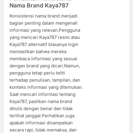
Nama Brand Kaya787
Konsistensi nama brand menjadi
bagian penting dalam mengenali
informasi yang relevan.Pengguna
yang mencari Kaya787 resmi atau
Kaya787 alternatif biasanya ingin
memastikan bahwa mereka
membaca informasi yang sesuai
dengan brand yang dicari.Namun,
pengguna tetap perlu teliti
terhadap penulisan, tampilan, dan
konteks informasi yang ditemukan.
Saat mencari informasi tentang
Kaya787, pastikan nama brand
ditulis dengan benar dan tidak
terlihat janggal.Perhatikan juga
apakah informasi disampaikan
secara rapi, tidak memaksa, dan