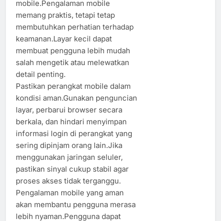
mobile.Pengalaman mobile
memang praktis, tetapi tetap
membutuhkan perhatian terhadap
keamanan.Layar kecil dapat
membuat pengguna lebih mudah
salah mengetik atau melewatkan
detail penting.
Pastikan perangkat mobile dalam
kondisi aman.Gunakan penguncian
layar, perbarui browser secara
berkala, dan hindari menyimpan
informasi login di perangkat yang
sering dipinjam orang lain.Jika
menggunakan jaringan seluler,
pastikan sinyal cukup stabil agar
proses akses tidak terganggu.
Pengalaman mobile yang aman
akan membantu pengguna merasa
lebih nyaman.Pengguna dapat