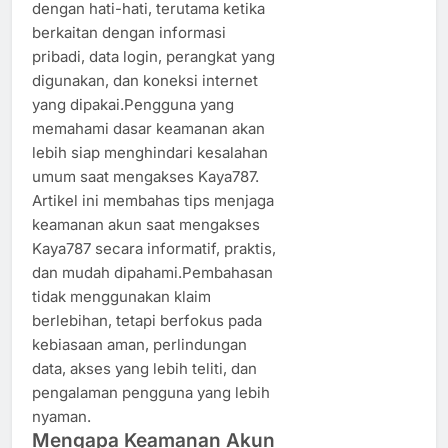
dengan hati-hati, terutama ketika
berkaitan dengan informasi
pribadi, data login, perangkat yang
digunakan, dan koneksi internet
yang dipakai.Pengguna yang
memahami dasar keamanan akan
lebih siap menghindari kesalahan
umum saat mengakses Kaya787.
Artikel ini membahas tips menjaga
keamanan akun saat mengakses
Kaya787 secara informatif, praktis,
dan mudah dipahami.Pembahasan
tidak menggunakan klaim
berlebihan, tetapi berfokus pada
kebiasaan aman, perlindungan
data, akses yang lebih teliti, dan
pengalaman pengguna yang lebih
nyaman.
Mengapa Keamanan Akun