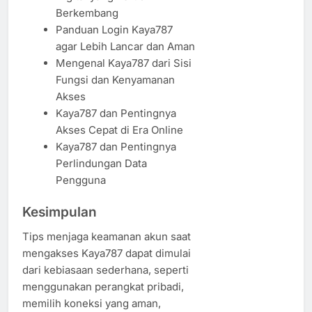
Berkembang
Panduan Login Kaya787
agar Lebih Lancar dan Aman
Mengenal Kaya787 dari Sisi
Fungsi dan Kenyamanan
Akses
Kaya787 dan Pentingnya
Akses Cepat di Era Online
Kaya787 dan Pentingnya
Perlindungan Data
Pengguna
Kesimpulan
Tips menjaga keamanan akun saat
mengakses Kaya787 dapat dimulai
dari kebiasaan sederhana, seperti
menggunakan perangkat pribadi,
memilih koneksi yang aman,