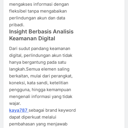
mengakses informasi dengan
fleksibel tanpa mengabaikan
perlindungan akun dan data
pribadi.
Insight Berbasis Analisis
Keamanan Digital
Dari sudut pandang keamanan
digital, perlindungan akun tidak
hanya bergantung pada satu
langkah.Semua elemen saling
berkaitan, mulai dari perangkat,
koneksi, kata sandi, ketelitian
pengguna, hingga kemampuan
mengenali informasi yang tidak
wajar.
kaya787
sebagai brand keyword
dapat diperkuat melalui
pembahasan yang menjawab