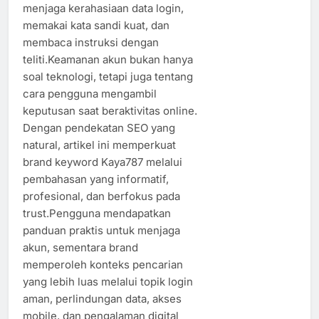
menjaga kerahasiaan data login,
memakai kata sandi kuat, dan
membaca instruksi dengan
teliti.Keamanan akun bukan hanya
soal teknologi, tetapi juga tentang
cara pengguna mengambil
keputusan saat beraktivitas online.
Dengan pendekatan SEO yang
natural, artikel ini memperkuat
brand keyword Kaya787 melalui
pembahasan yang informatif,
profesional, dan berfokus pada
trust.Pengguna mendapatkan
panduan praktis untuk menjaga
akun, sementara brand
memperoleh konteks pencarian
yang lebih luas melalui topik login
aman, perlindungan data, akses
mobile, dan pengalaman digital