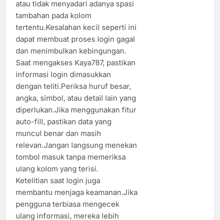
atau tidak menyadari adanya spasi
tambahan pada kolom
tertentu.Kesalahan kecil seperti ini
dapat membuat proses login gagal
dan menimbulkan kebingungan.
Saat mengakses Kaya787, pastikan
informasi login dimasukkan
dengan teliti.Periksa huruf besar,
angka, simbol, atau detail lain yang
diperlukan.Jika menggunakan fitur
auto-fill, pastikan data yang
muncul benar dan masih
relevan.Jangan langsung menekan
tombol masuk tanpa memeriksa
ulang kolom yang terisi.
Ketelitian saat login juga
membantu menjaga keamanan.Jika
pengguna terbiasa mengecek
ulang informasi, mereka lebih