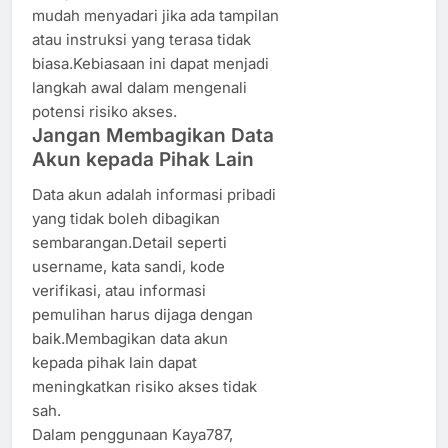
mudah menyadari jika ada tampilan
atau instruksi yang terasa tidak
biasa.Kebiasaan ini dapat menjadi
langkah awal dalam mengenali
potensi risiko akses.
Jangan Membagikan Data
Akun kepada Pihak Lain
Data akun adalah informasi pribadi
yang tidak boleh dibagikan
sembarangan.Detail seperti
username, kata sandi, kode
verifikasi, atau informasi
pemulihan harus dijaga dengan
baik.Membagikan data akun
kepada pihak lain dapat
meningkatkan risiko akses tidak
sah.
Dalam penggunaan Kaya787,