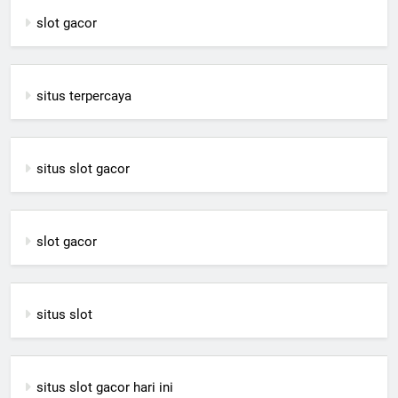
slot gacor
situs terpercaya
situs slot gacor
slot gacor
situs slot
situs slot gacor hari ini