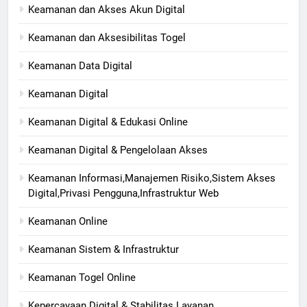
Keamanan dan Akses Akun Digital
Keamanan dan Aksesibilitas Togel
Keamanan Data Digital
Keamanan Digital
Keamanan Digital & Edukasi Online
Keamanan Digital & Pengelolaan Akses
Keamanan Informasi,Manajemen Risiko,Sistem Akses
Digital,Privasi Pengguna,Infrastruktur Web
Keamanan Online
Keamanan Sistem & Infrastruktur
Keamanan Togel Online
Kepercayaan Digital & Stabilitas Layanan