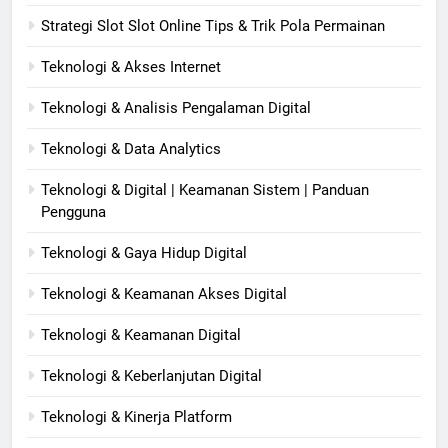
Strategi Slot Slot Online Tips & Trik Pola Permainan
Teknologi & Akses Internet
Teknologi & Analisis Pengalaman Digital
Teknologi & Data Analytics
Teknologi & Digital | Keamanan Sistem | Panduan
Pengguna
Teknologi & Gaya Hidup Digital
Teknologi & Keamanan Akses Digital
Teknologi & Keamanan Digital
Teknologi & Keberlanjutan Digital
Teknologi & Kinerja Platform