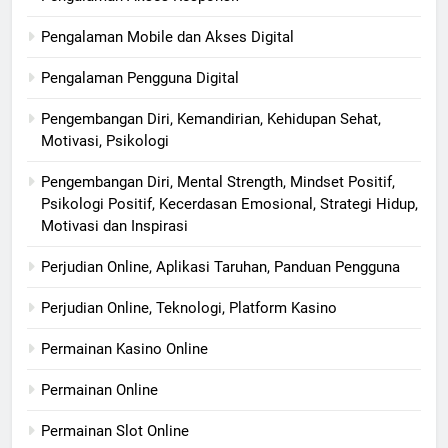
Pengalaman Mobile dan Akses Digital
Pengalaman Pengguna Digital
Pengembangan Diri, Kemandirian, Kehidupan Sehat,
Motivasi, Psikologi
Pengembangan Diri, Mental Strength, Mindset Positif,
Psikologi Positif, Kecerdasan Emosional, Strategi Hidup,
Motivasi dan Inspirasi
Perjudian Online, Aplikasi Taruhan, Panduan Pengguna
Perjudian Online, Teknologi, Platform Kasino
Permainan Kasino Online
Permainan Online
Permainan Slot Online