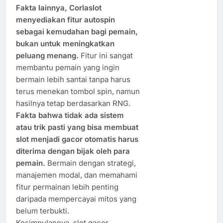
Fakta lainnya, Corlaslot
menyediakan fitur autospin
sebagai kemudahan bagi pemain,
bukan untuk meningkatkan
peluang menang.
Fitur ini sangat
membantu pemain yang ingin
bermain lebih santai tanpa harus
terus menekan tombol spin, namun
hasilnya tetap berdasarkan RNG.
Fakta bahwa tidak ada sistem
atau trik pasti yang bisa membuat
slot menjadi gacor otomatis harus
diterima dengan bijak oleh para
pemain.
Bermain dengan strategi,
manajemen modal, dan memahami
fitur permainan lebih penting
daripada mempercayai mitos yang
belum terbukti.
Kesimpulannya, slot gacor