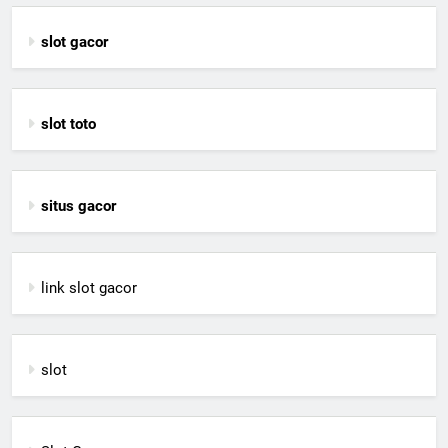
slot gacor
slot toto
situs gacor
link slot gacor
slot