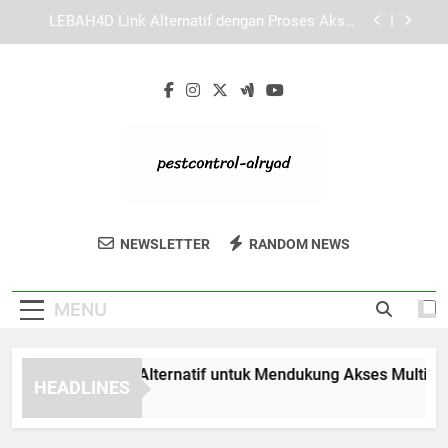
Skip
KAYA787 Alternatif dengan Sistem Halaman yang
to
Ringan dan Adaptif
content
Cara Mengatasi KAYA787 Alternatif yang Kembali
ke Halaman Awal
EDWINSLOT Link Alternatif untuk Mendukung
Akses Multi-Perangkat
LEBAH4D Link Alternatif dengan Proses Akses
yang Ringkas
KAYA787 Alternatif dengan Sistem Halaman yang
Ringan dan Adaptif
Pest Control Al
Pest Control Al Riyadh Memberikan
Cara Mengatasi KAYA787 Alternatif yang Kembali
NEWSLETTER
RANDOM NEWS
Riyadh
ke Halaman Awal
Layanan Pengendalian Hama Profesional
Untuk Melindungi Rumah Dan Bisnis Anda.
MENU
WINSLOT Link Alternatif untuk Mendukung Akses Multi-Peran
HEADLINES
Weeks Ago