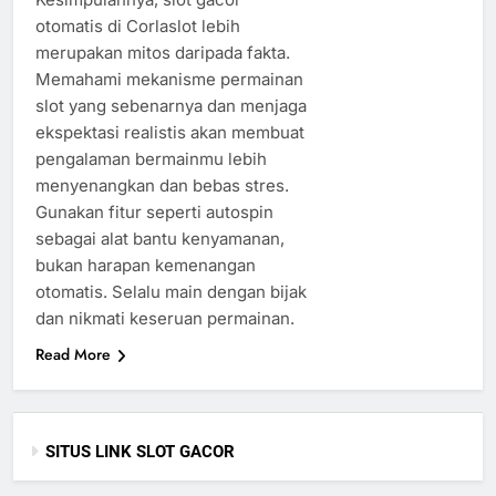
otomatis di Corlaslot lebih
merupakan mitos daripada fakta.
Memahami mekanisme permainan
slot yang sebenarnya dan menjaga
ekspektasi realistis akan membuat
pengalaman bermainmu lebih
menyenangkan dan bebas stres.
Gunakan fitur seperti autospin
sebagai alat bantu kenyamanan,
bukan harapan kemenangan
otomatis. Selalu main dengan bijak
dan nikmati keseruan permainan.
Read More
SITUS LINK SLOT GACOR