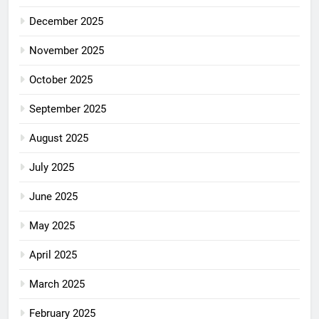
December 2025
November 2025
October 2025
September 2025
August 2025
July 2025
June 2025
May 2025
April 2025
March 2025
February 2025