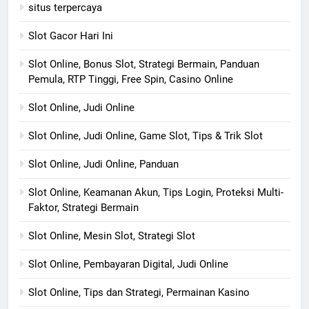
situs terpercaya
Slot Gacor Hari Ini
Slot Online, Bonus Slot, Strategi Bermain, Panduan
Pemula, RTP Tinggi, Free Spin, Casino Online
Slot Online, Judi Online
Slot Online, Judi Online, Game Slot, Tips & Trik Slot
Slot Online, Judi Online, Panduan
Slot Online, Keamanan Akun, Tips Login, Proteksi Multi-
Faktor, Strategi Bermain
Slot Online, Mesin Slot, Strategi Slot
Slot Online, Pembayaran Digital, Judi Online
Slot Online, Tips dan Strategi, Permainan Kasino