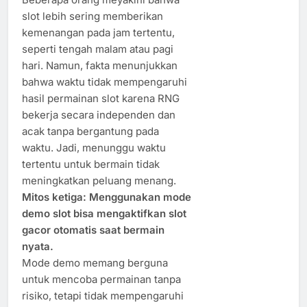
slot lebih sering memberikan
kemenangan pada jam tertentu,
seperti tengah malam atau pagi
hari. Namun, fakta menunjukkan
bahwa waktu tidak mempengaruhi
hasil permainan slot karena RNG
bekerja secara independen dan
acak tanpa bergantung pada
waktu. Jadi, menunggu waktu
tertentu untuk bermain tidak
meningkatkan peluang menang.
Mitos ketiga: Menggunakan mode
demo slot bisa mengaktifkan slot
gacor otomatis saat bermain
nyata.
Mode demo memang berguna
untuk mencoba permainan tanpa
risiko, tetapi tidak mempengaruhi