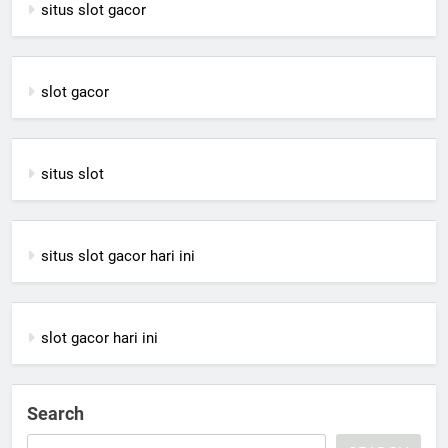
situs slot gacor
slot gacor
situs slot
situs slot gacor hari ini
slot gacor hari ini
Search