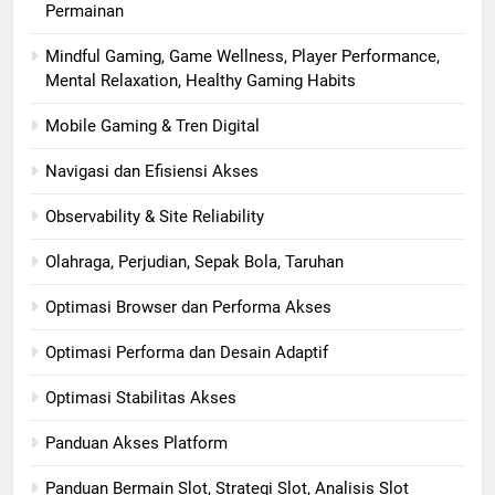
Permainan
Mindful Gaming, Game Wellness, Player Performance,
Mental Relaxation, Healthy Gaming Habits
Mobile Gaming & Tren Digital
Navigasi dan Efisiensi Akses
Observability & Site Reliability
Olahraga, Perjudian, Sepak Bola, Taruhan
Optimasi Browser dan Performa Akses
Optimasi Performa dan Desain Adaptif
Optimasi Stabilitas Akses
Panduan Akses Platform
Panduan Bermain Slot, Strategi Slot, Analisis Slot