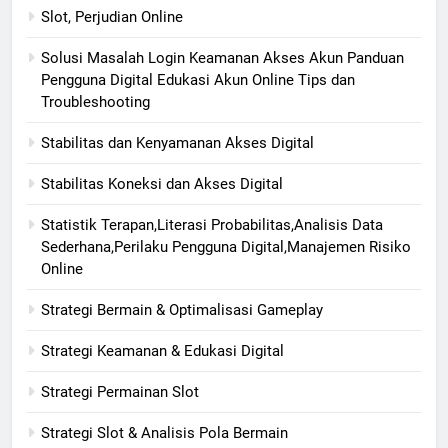
Slot, Perjudian Online
Solusi Masalah Login Keamanan Akses Akun Panduan
Pengguna Digital Edukasi Akun Online Tips dan
Troubleshooting
Stabilitas dan Kenyamanan Akses Digital
Stabilitas Koneksi dan Akses Digital
Statistik Terapan,Literasi Probabilitas,Analisis Data
Sederhana,Perilaku Pengguna Digital,Manajemen Risiko
Online
Strategi Bermain & Optimalisasi Gameplay
Strategi Keamanan & Edukasi Digital
Strategi Permainan Slot
Strategi Slot & Analisis Pola Bermain