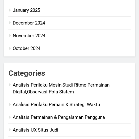
January 2025
December 2024
November 2024
October 2024
Categories
Analisis Perilaku Mesin,Studi Ritme Permainan
Digital,Observasi Pola Sistem
Analisis Perilaku Pemain & Strategi Waktu
Analisis Permainan & Pengalaman Pengguna
Analisis UX Situs Judi