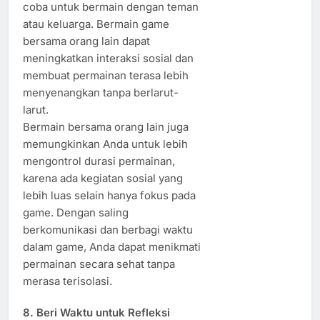
coba untuk bermain dengan teman
atau keluarga. Bermain game
bersama orang lain dapat
meningkatkan interaksi sosial dan
membuat permainan terasa lebih
menyenangkan tanpa berlarut-
larut.
Bermain bersama orang lain juga
memungkinkan Anda untuk lebih
mengontrol durasi permainan,
karena ada kegiatan sosial yang
lebih luas selain hanya fokus pada
game. Dengan saling
berkomunikasi dan berbagi waktu
dalam game, Anda dapat menikmati
permainan secara sehat tanpa
merasa terisolasi.
8.
Beri Waktu untuk Refleksi