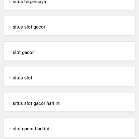
situs terpercaya
situs slot gacor
slot gacor
situs slot
situs slot gacor hari ini
slot gacor hari ini