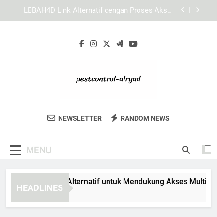
Skip
KAYA787 Alternatif dengan Sistem Halaman yang
to
Ringan dan Adaptif
content
Cara Mengatasi KAYA787 Alternatif yang Kembali
ke Halaman Awal
EDWINSLOT Link Alternatif untuk Mendukung
Akses Multi-Perangkat
LEBAH4D Link Alternatif dengan Proses Akses
yang Ringkas
KAYA787 Alternatif dengan Sistem Halaman yang
Ringan dan Adaptif
Pest Control Al
Pest Control Al Riyadh Memberikan
Cara Mengatasi KAYA787 Alternatif yang Kembali
NEWSLETTER
RANDOM NEWS
Riyadh
ke Halaman Awal
Layanan Pengendalian Hama Profesional
Untuk Melindungi Rumah Dan Bisnis Anda.
MENU
WINSLOT Link Alternatif untuk Mendukung Akses Multi-Peran
HEADLINES
Weeks Ago