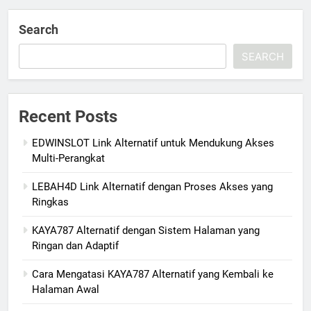
Search
SEARCH
Recent Posts
EDWINSLOT Link Alternatif untuk Mendukung Akses
Multi-Perangkat
LEBAH4D Link Alternatif dengan Proses Akses yang
Ringkas
KAYA787 Alternatif dengan Sistem Halaman yang
Ringan dan Adaptif
Cara Mengatasi KAYA787 Alternatif yang Kembali ke
Halaman Awal