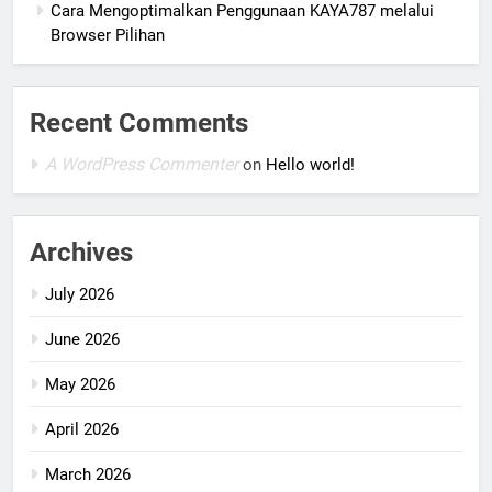
Cara Mengoptimalkan Penggunaan KAYA787 melalui
Browser Pilihan
Recent Comments
A WordPress Commenter
on
Hello world!
Archives
July 2026
June 2026
May 2026
April 2026
March 2026