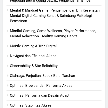
Perjudian Bertanggung Jawab, Pengendalian Emosi
Mental & Mindset Gamer Pengembangan Diri Kesehatan
Mental Digital Gaming Sehat & Seimbang Psikologi
Permainan
Mindful Gaming, Game Wellness, Player Performance,
Mental Relaxation, Healthy Gaming Habits
Mobile Gaming & Tren Digital
Navigasi dan Efisiensi Akses
Observability & Site Reliability
Olahraga, Perjudian, Sepak Bola, Taruhan
Optimasi Browser dan Performa Akses
Optimasi Performa dan Desain Adaptif
Optimasi Stabilitas Akses