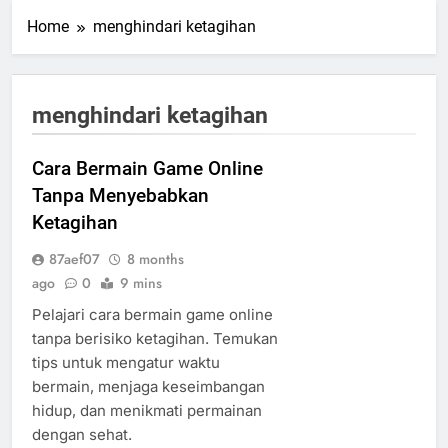
Home
menghindari ketagihan
menghindari ketagihan
Cara Bermain Game Online
Tanpa Menyebabkan
Ketagihan
87aef07
8 months
ago
0
9 mins
Pelajari cara bermain game online
tanpa berisiko ketagihan. Temukan
tips untuk mengatur waktu
bermain, menjaga keseimbangan
hidup, dan menikmati permainan
dengan sehat.