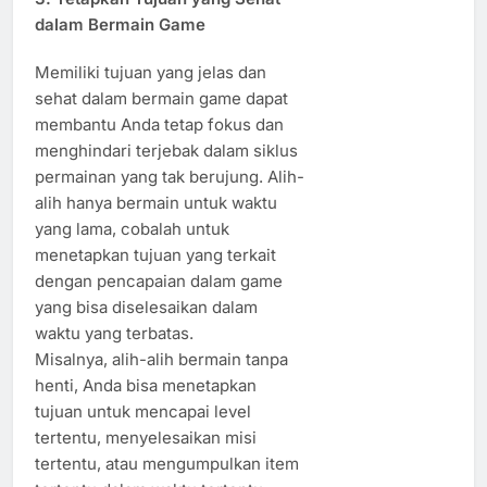
dalam Bermain Game
Memiliki tujuan yang jelas dan
sehat dalam bermain game dapat
membantu Anda tetap fokus dan
menghindari terjebak dalam siklus
permainan yang tak berujung. Alih-
alih hanya bermain untuk waktu
yang lama, cobalah untuk
menetapkan tujuan yang terkait
dengan pencapaian dalam game
yang bisa diselesaikan dalam
waktu yang terbatas.
Misalnya, alih-alih bermain tanpa
henti, Anda bisa menetapkan
tujuan untuk mencapai level
tertentu, menyelesaikan misi
tertentu, atau mengumpulkan item