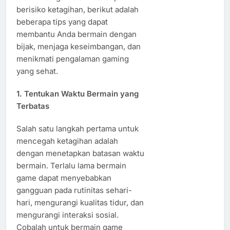
berisiko ketagihan, berikut adalah
beberapa tips yang dapat
membantu Anda bermain dengan
bijak, menjaga keseimbangan, dan
menikmati pengalaman gaming
yang sehat.
1.
Tentukan Waktu Bermain yang
Terbatas
Salah satu langkah pertama untuk
mencegah ketagihan adalah
dengan menetapkan batasan waktu
bermain. Terlalu lama bermain
game dapat menyebabkan
gangguan pada rutinitas sehari-
hari, mengurangi kualitas tidur, dan
mengurangi interaksi sosial.
Cobalah untuk bermain game