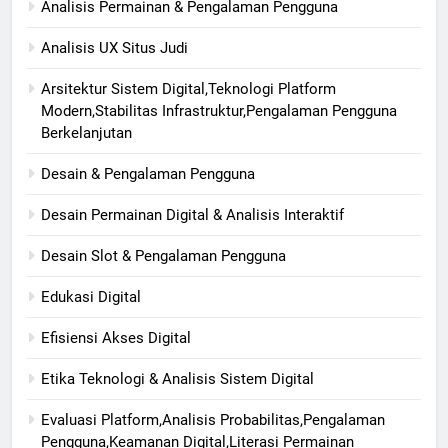
Analisis Permainan & Pengalaman Pengguna
Analisis UX Situs Judi
Arsitektur Sistem Digital,Teknologi Platform
Modern,Stabilitas Infrastruktur,Pengalaman Pengguna
Berkelanjutan
Desain & Pengalaman Pengguna
Desain Permainan Digital & Analisis Interaktif
Desain Slot & Pengalaman Pengguna
Edukasi Digital
Efisiensi Akses Digital
Etika Teknologi & Analisis Sistem Digital
Evaluasi Platform,Analisis Probabilitas,Pengalaman
Pengguna,Keamanan Digital,Literasi Permainan