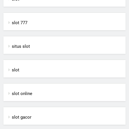
slot 777
situs slot
slot
slot online
slot gacor