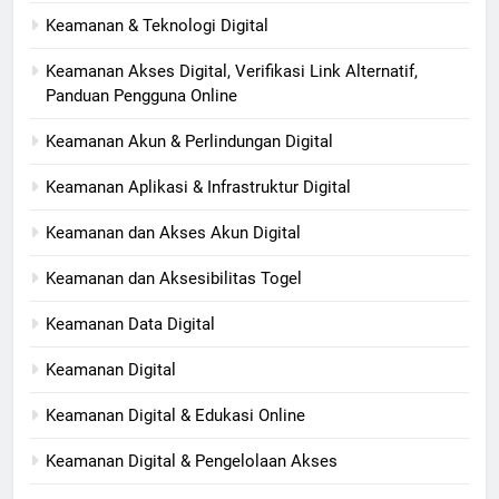
Keamanan & Teknologi Digital
Keamanan Akses Digital, Verifikasi Link Alternatif,
Panduan Pengguna Online
Keamanan Akun & Perlindungan Digital
Keamanan Aplikasi & Infrastruktur Digital
Keamanan dan Akses Akun Digital
Keamanan dan Aksesibilitas Togel
Keamanan Data Digital
Keamanan Digital
Keamanan Digital & Edukasi Online
Keamanan Digital & Pengelolaan Akses