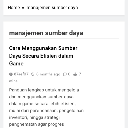
Home
manajemen sumber daya
manajemen sumber daya
Cara Menggunakan Sumber
Daya Secara Efisien dalam
Game
87aef07
8 months ago
0
7
mins
Panduan lengkap untuk mengelola
dan menggunakan sumber daya
dalam game secara lebih efisien,
mulai dari perencanaan, pengelolaan
inventori, hingga strategi
penghematan agar progres