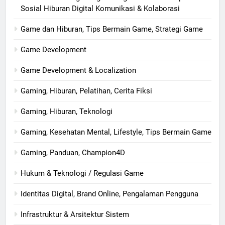
Sosial Hiburan Digital Komunikasi & Kolaborasi
Game dan Hiburan, Tips Bermain Game, Strategi Game
Game Development
Game Development & Localization
Gaming, Hiburan, Pelatihan, Cerita Fiksi
Gaming, Hiburan, Teknologi
Gaming, Kesehatan Mental, Lifestyle, Tips Bermain Game
Gaming, Panduan, Champion4D
Hukum & Teknologi / Regulasi Game
Identitas Digital, Brand Online, Pengalaman Pengguna
Infrastruktur & Arsitektur Sistem