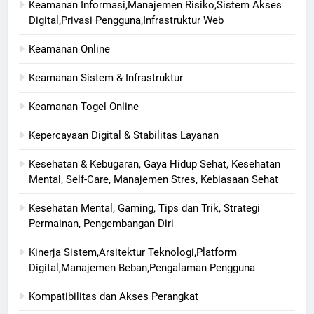
Keamanan Informasi,Manajemen Risiko,Sistem Akses
Digital,Privasi Pengguna,Infrastruktur Web
Keamanan Online
Keamanan Sistem & Infrastruktur
Keamanan Togel Online
Kepercayaan Digital & Stabilitas Layanan
Kesehatan & Kebugaran, Gaya Hidup Sehat, Kesehatan
Mental, Self-Care, Manajemen Stres, Kebiasaan Sehat
Kesehatan Mental, Gaming, Tips dan Trik, Strategi
Permainan, Pengembangan Diri
Kinerja Sistem,Arsitektur Teknologi,Platform
Digital,Manajemen Beban,Pengalaman Pengguna
Kompatibilitas dan Akses Perangkat