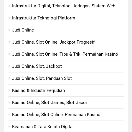
Infrastruktur Digital, Teknologi Jaringan, Sistem Web
Infrastruktur Teknologi Platform
Judi Online
Judi Online, Slot Online, Jackpot Progresif
Judi Online, Slot Online, Tips & Trik, Permainan Kasino
Judi Online, Slot, Jackpot
Judi Online, Slot, Panduan Slot
Kasino & Industri Perjudian
Kasino Online, Slot Games, Slot Gacor
Kasino Online, Slot Online, Permainan Kasino
Keamanan & Tata Kelola Digital