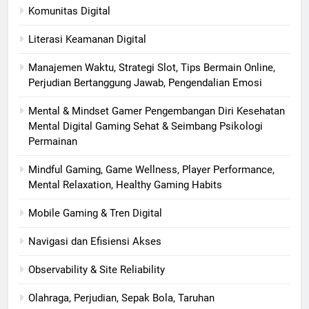
Komunitas Digital
Literasi Keamanan Digital
Manajemen Waktu, Strategi Slot, Tips Bermain Online,
Perjudian Bertanggung Jawab, Pengendalian Emosi
Mental & Mindset Gamer Pengembangan Diri Kesehatan
Mental Digital Gaming Sehat & Seimbang Psikologi
Permainan
Mindful Gaming, Game Wellness, Player Performance,
Mental Relaxation, Healthy Gaming Habits
Mobile Gaming & Tren Digital
Navigasi dan Efisiensi Akses
Observability & Site Reliability
Olahraga, Perjudian, Sepak Bola, Taruhan