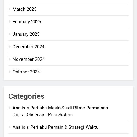
March 2025
February 2025
January 2025
December 2024
November 2024
October 2024
Categories
Analisis Perilaku Mesin,Studi Ritme Permainan
Digital,Observasi Pola Sistem
Analisis Perilaku Pemain & Strategi Waktu