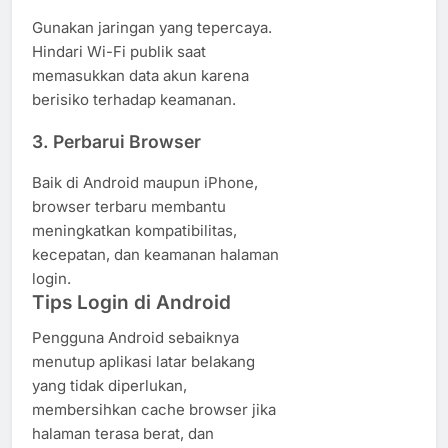
Gunakan jaringan yang tepercaya.
Hindari Wi-Fi publik saat
memasukkan data akun karena
berisiko terhadap keamanan.
3. Perbarui Browser
Baik di Android maupun iPhone,
browser terbaru membantu
meningkatkan kompatibilitas,
kecepatan, dan keamanan halaman
login.
Tips Login di Android
Pengguna Android sebaiknya
menutup aplikasi latar belakang
yang tidak diperlukan,
membersihkan cache browser jika
halaman terasa berat, dan