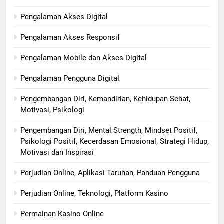
Pengalaman Akses Digital
Pengalaman Akses Responsif
Pengalaman Mobile dan Akses Digital
Pengalaman Pengguna Digital
Pengembangan Diri, Kemandirian, Kehidupan Sehat,
Motivasi, Psikologi
Pengembangan Diri, Mental Strength, Mindset Positif,
Psikologi Positif, Kecerdasan Emosional, Strategi Hidup,
Motivasi dan Inspirasi
Perjudian Online, Aplikasi Taruhan, Panduan Pengguna
Perjudian Online, Teknologi, Platform Kasino
Permainan Kasino Online