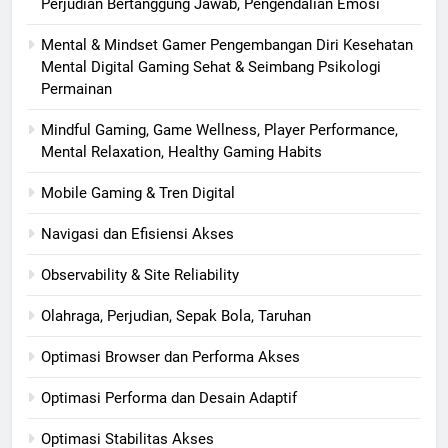
Perjudian Bertanggung Jawab, Pengendalian Emosi
Mental & Mindset Gamer Pengembangan Diri Kesehatan
Mental Digital Gaming Sehat & Seimbang Psikologi
Permainan
Mindful Gaming, Game Wellness, Player Performance,
Mental Relaxation, Healthy Gaming Habits
Mobile Gaming & Tren Digital
Navigasi dan Efisiensi Akses
Observability & Site Reliability
Olahraga, Perjudian, Sepak Bola, Taruhan
Optimasi Browser dan Performa Akses
Optimasi Performa dan Desain Adaptif
Optimasi Stabilitas Akses