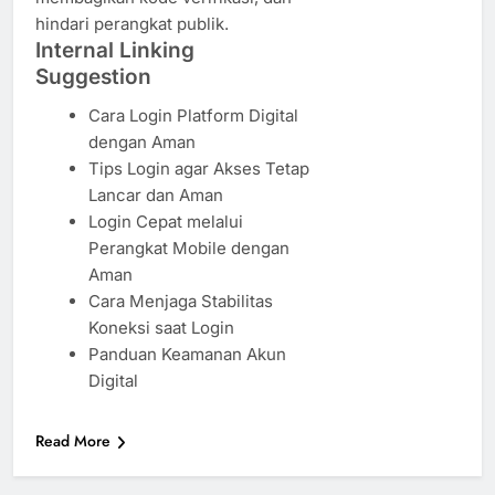
hindari perangkat publik.
Internal Linking
Suggestion
Cara Login Platform Digital
dengan Aman
Tips Login agar Akses Tetap
Lancar dan Aman
Login Cepat melalui
Perangkat Mobile dengan
Aman
Cara Menjaga Stabilitas
Koneksi saat Login
Panduan Keamanan Akun
Digital
Read More