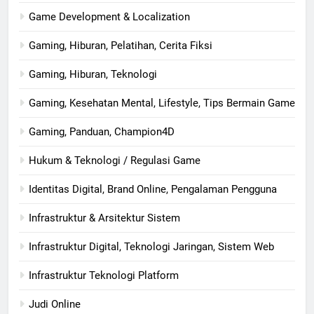
Game Development & Localization
Gaming, Hiburan, Pelatihan, Cerita Fiksi
Gaming, Hiburan, Teknologi
Gaming, Kesehatan Mental, Lifestyle, Tips Bermain Game
Gaming, Panduan, Champion4D
Hukum & Teknologi / Regulasi Game
Identitas Digital, Brand Online, Pengalaman Pengguna
Infrastruktur & Arsitektur Sistem
Infrastruktur Digital, Teknologi Jaringan, Sistem Web
Infrastruktur Teknologi Platform
Judi Online