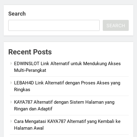
Search
SEARCH
Recent Posts
EDWINSLOT Link Alternatif untuk Mendukung Akses
Multi-Perangkat
LEBAH4D Link Alternatif dengan Proses Akses yang
Ringkas
KAYA787 Alternatif dengan Sistem Halaman yang
Ringan dan Adaptif
Cara Mengatasi KAYA787 Alternatif yang Kembali ke
Halaman Awal