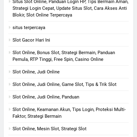
Situs Slot Online, Panduan Login HP, Tips Bermain Aman,
Strategi Login Cepat, Update Situs Slot, Cara Akses Anti
Blokir, Slot Online Terpercaya
situs terpercaya
Slot Gacor Hari Ini
Slot Online, Bonus Slot, Strategi Bermain, Panduan
Pemula, RTP Tinggi, Free Spin, Casino Online
Slot Online, Judi Online
Slot Online, Judi Online, Game Slot, Tips & Trik Slot
Slot Online, Judi Online, Panduan
Slot Online, Keamanan Akun, Tips Login, Proteksi Multi-
Faktor, Strategi Bermain
Slot Online, Mesin Slot, Strategi Slot