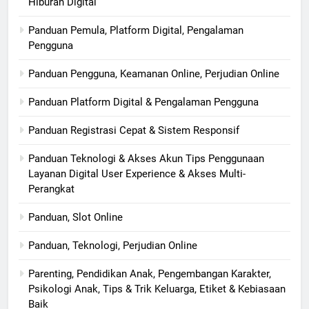
Hiburan Digital
Panduan Pemula, Platform Digital, Pengalaman
Pengguna
Panduan Pengguna, Keamanan Online, Perjudian Online
Panduan Platform Digital & Pengalaman Pengguna
Panduan Registrasi Cepat & Sistem Responsif
Panduan Teknologi & Akses Akun Tips Penggunaan
Layanan Digital User Experience & Akses Multi-
Perangkat
Panduan, Slot Online
Panduan, Teknologi, Perjudian Online
Parenting, Pendidikan Anak, Pengembangan Karakter,
Psikologi Anak, Tips & Trik Keluarga, Etiket & Kebiasaan
Baik