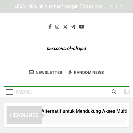
Skip
KAYA787 Alternatif dengan Sistem Halaman yang
to
Ringan dan Adaptif
content
Cara Mengatasi KAYA787 Alternatif yang Kembali
ke Halaman Awal
EDWINSLOT Link Alternatif untuk Mendukung
Akses Multi-Perangkat
LEBAH4D Link Alternatif dengan Proses Akses
yang Ringkas
KAYA787 Alternatif dengan Sistem Halaman yang
Ringan dan Adaptif
Pest Control Al
Pest Control Al Riyadh Memberikan
Cara Mengatasi KAYA787 Alternatif yang Kembali
NEWSLETTER
RANDOM NEWS
Riyadh
ke Halaman Awal
Layanan Pengendalian Hama Profesional
Untuk Melindungi Rumah Dan Bisnis Anda.
MENU
WINSLOT Link Alternatif untuk Mendukung Akses Multi-Peran
HEADLINES
Weeks Ago