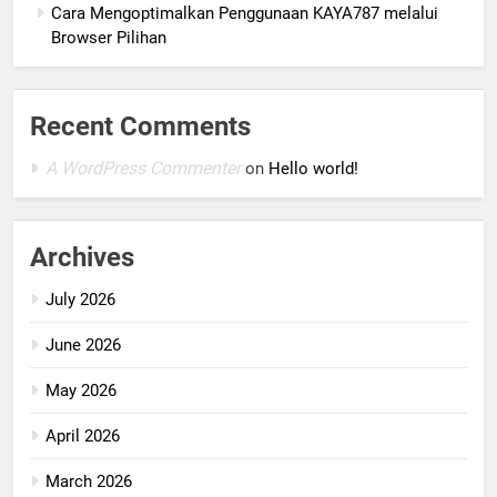
Cara Mengoptimalkan Penggunaan KAYA787 melalui
Browser Pilihan
Recent Comments
A WordPress Commenter
on
Hello world!
Archives
July 2026
June 2026
May 2026
April 2026
March 2026