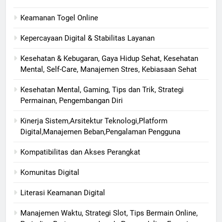
Keamanan Togel Online
Kepercayaan Digital & Stabilitas Layanan
Kesehatan & Kebugaran, Gaya Hidup Sehat, Kesehatan
Mental, Self-Care, Manajemen Stres, Kebiasaan Sehat
Kesehatan Mental, Gaming, Tips dan Trik, Strategi
Permainan, Pengembangan Diri
Kinerja Sistem,Arsitektur Teknologi,Platform
Digital,Manajemen Beban,Pengalaman Pengguna
Kompatibilitas dan Akses Perangkat
Komunitas Digital
Literasi Keamanan Digital
Manajemen Waktu, Strategi Slot, Tips Bermain Online,