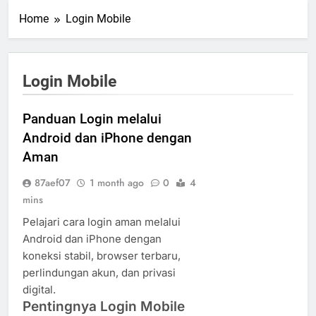
Home
Login Mobile
Login Mobile
Panduan Login melalui
Android dan iPhone dengan
Aman
87aef07
1 month ago
0
4
mins
Pelajari cara login aman melalui
Android dan iPhone dengan
koneksi stabil, browser terbaru,
perlindungan akun, dan privasi
digital.
Pentingnya Login Mobile