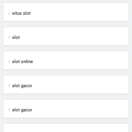
situs slot
slot
slot online
slot gacor
slot gacor