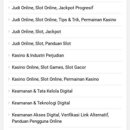
Judi Online, Slot Online, Jackpot Progresif
Judi Online, Slot Online, Tips & Trik, Permainan Kasino
Judi Online, Slot, Jackpot
Judi Online, Slot, Panduan Slot
Kasino & Industri Perjudian
Kasino Online, Slot Games, Slot Gacor
Kasino Online, Slot Online, Permainan Kasino
Keamanan & Tata Kelola Digital
Keamanan & Teknologi Digital
Keamanan Akses Digital, Verifikasi Link Alternatif,
Panduan Pengguna Online