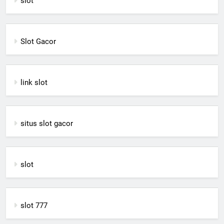
slot
Slot Gacor
link slot
situs slot gacor
slot
slot 777