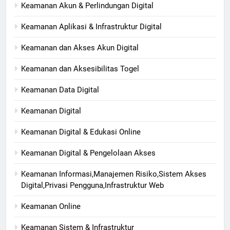
Keamanan Akun & Perlindungan Digital
Keamanan Aplikasi & Infrastruktur Digital
Keamanan dan Akses Akun Digital
Keamanan dan Aksesibilitas Togel
Keamanan Data Digital
Keamanan Digital
Keamanan Digital & Edukasi Online
Keamanan Digital & Pengelolaan Akses
Keamanan Informasi,Manajemen Risiko,Sistem Akses
Digital,Privasi Pengguna,Infrastruktur Web
Keamanan Online
Keamanan Sistem & Infrastruktur