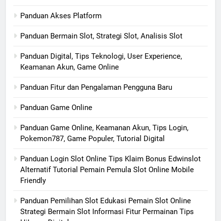
Panduan Akses Platform
Panduan Bermain Slot, Strategi Slot, Analisis Slot
Panduan Digital, Tips Teknologi, User Experience,
Keamanan Akun, Game Online
Panduan Fitur dan Pengalaman Pengguna Baru
Panduan Game Online
Panduan Game Online, Keamanan Akun, Tips Login,
Pokemon787, Game Populer, Tutorial Digital
Panduan Login Slot Online Tips Klaim Bonus Edwinslot
Alternatif Tutorial Pemain Pemula Slot Online Mobile
Friendly
Panduan Pemilihan Slot Edukasi Pemain Slot Online
Strategi Bermain Slot Informasi Fitur Permainan Tips