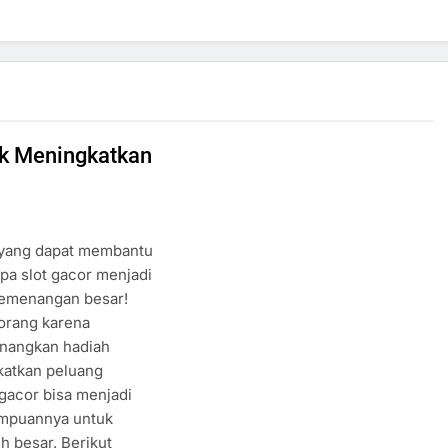
uk Meningkatkan
yang dapat membantu
pa slot gacor menjadi
 kemenangan besar!
 orang karena
nangkan hadiah
katkan peluang
gacor bisa menjadi
mampuannya untuk
h besar. Berikut