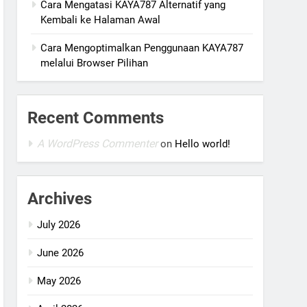
Cara Mengatasi KAYA787 Alternatif yang
Kembali ke Halaman Awal
Cara Mengoptimalkan Penggunaan KAYA787
melalui Browser Pilihan
Recent Comments
A WordPress Commenter
on
Hello world!
Archives
July 2026
June 2026
May 2026