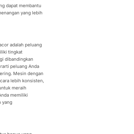
ang dapat membantu
enangan yang lebih
gacor adalah peluang
iki tingkat
gi dibandingkan
erarti peluang Anda
sering. Mesin dengan
ra lebih konsisten,
untuk meraih
Anda memiliki
h yang