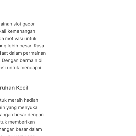
inan slot gacor
 kali kemenangan
nda motivasi untuk
g lebih besar. Rasa
nfaat dalam permainan
. Dengan bermain di
vasi untuk mencapai
ruhan Kecil
tuk meraih hadiah
ain yang menyukai
nangan besar dengan
 untuk memberikan
nangan besar dalam