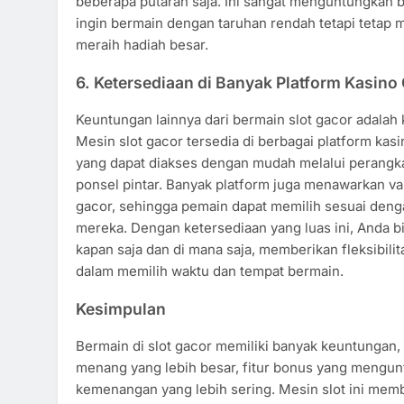
beberapa putaran saja. Ini sangat menguntungkan 
ingin bermain dengan taruhan rendah tetapi tetap 
meraih hadiah besar.
6.
Ketersediaan di Banyak Platform Kasino 
Keuntungan lainnya dari bermain slot gacor adala
Mesin slot gacor tersedia di berbagai platform kas
yang dapat diakses dengan mudah melalui perangk
ponsel pintar. Banyak platform juga menawarkan var
gacor, sehingga pemain dapat memilih sesuai deng
mereka. Dengan ketersediaan yang luas ini, Anda b
kapan saja dan di mana saja, memberikan fleksibilit
dalam memilih waktu dan tempat bermain.
Kesimpulan
Bermain di slot gacor memiliki banyak keuntungan, 
menang yang lebih besar, fitur bonus yang mengun
kemenangan yang lebih sering. Mesin slot ini mem