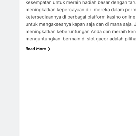
kesempatan untuk meraih hadiah besar dengan taru
meningkatkan kepercayaan diri mereka dalam permai
ketersediaannya di berbagai platform kasino onl
untuk mengaksesnya kapan saja dan di mana saja. J
meningkatkan keberuntungan Anda dan meraih kem
menguntungkan, bermain di slot gacor adalah piliha
Read More