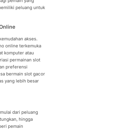
bagi pemain yang
memiliki peluang untuk
Online
h kemudahan akses.
ino online terkemuka
at komputer atau
iasi permainan slot
an preferensi
isa bermain slot gacor
as yang lebih besar
mulai dari peluang
tungkan, hingga
beri pemain