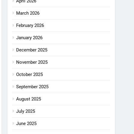
April 2026
March 2026
February 2026
January 2026
December 2025
November 2025
October 2025
September 2025
August 2025
July 2025
June 2025