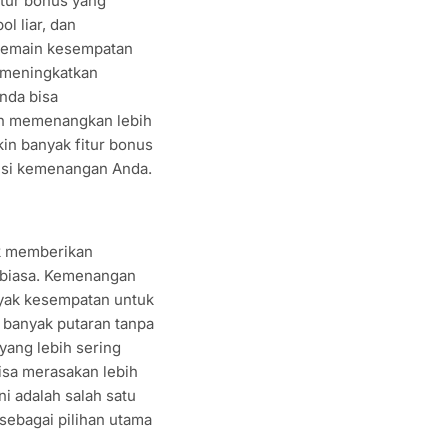
itur bonus yang
l liar, dan
pemain kesempatan
 meningkatkan
nda bisa
an memenangkan lebih
in banyak fitur bonus
ensi kemenangan Anda.
uk memberikan
 biasa. Kemenangan
nyak kesempatan untuk
u banyak putaran tanpa
yang lebih sering
sa merasakan lebih
i adalah salah satu
sebagai pilihan utama