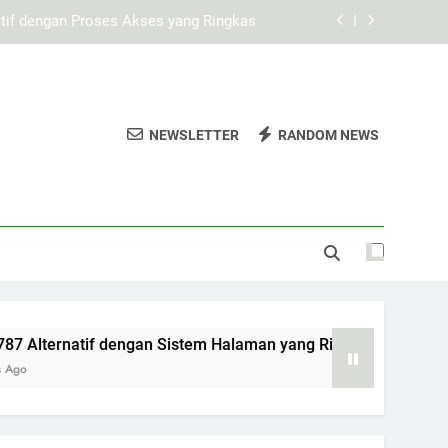
tif dengan Proses Akses yang Ringkas
stem Halaman yang Ringan dan Adaptif
ernatif yang Kembali ke Halaman Awal
NEWSLETTER
RANDOM NEWS
ntuk Mendukung Akses Multi-Perangkat
tif dengan Proses Akses yang Ringkas
onal Untuk Melindungi Rumah Dan Bisnis Anda.
stem Halaman yang Ringan dan Adaptif
ernatif yang Kembali ke Halaman Awal
if dengan Sistem Halaman yang Ringan dan Adaptif
Car
3 We