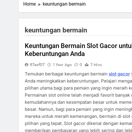
Home
keuntungan bermain
keuntungan bermain
Keuntungan Bermain Slot Gacor unt
Keberuntungan Anda
87aef07
1 Year Ago
0
7 Mins
Temukan berbagai keuntungan bermain
slot gacor
Anda meningkatkan keberuntungan. Pelajari menga
pilihan utama bagi para pemain yang ingin meraih
Permainan slot online telah menjadi favorit banyak
kemudahannya dan kesempatan besar untuk meme
besar. Namun, bagi para pemain yang ingin mening
mereka untuk meraih kemenangan, bermain di slot 
pilihan yang tepat. Slot gacor dikenal dengan ke
memberikan pembayaran yang lebih sering dan lebi