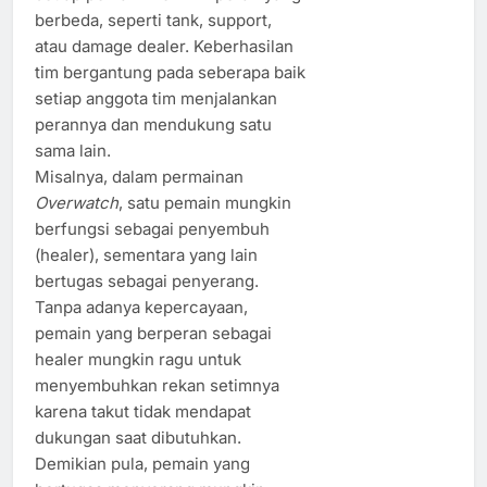
berbeda, seperti tank, support,
atau damage dealer. Keberhasilan
tim bergantung pada seberapa baik
setiap anggota tim menjalankan
perannya dan mendukung satu
sama lain.
Misalnya, dalam permainan
Overwatch
, satu pemain mungkin
berfungsi sebagai penyembuh
(healer), sementara yang lain
bertugas sebagai penyerang.
Tanpa adanya kepercayaan,
pemain yang berperan sebagai
healer mungkin ragu untuk
menyembuhkan rekan setimnya
karena takut tidak mendapat
dukungan saat dibutuhkan.
Demikian pula, pemain yang