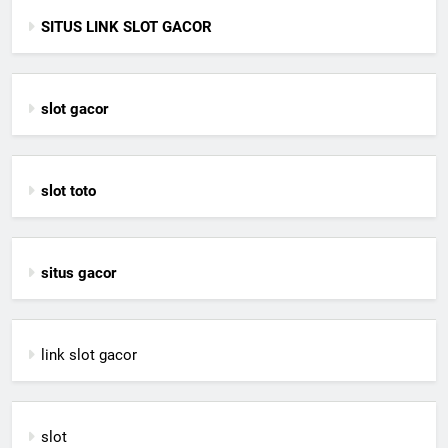
SITUS LINK SLOT GACOR
slot gacor
slot toto
situs gacor
link slot gacor
slot