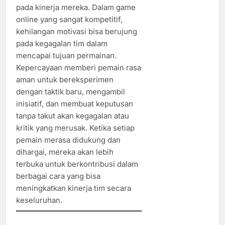
pada kinerja mereka. Dalam game
online yang sangat kompetitif,
kehilangan motivasi bisa berujung
pada kegagalan tim dalam
mencapai tujuan permainan.
Kepercayaan memberi pemain rasa
aman untuk bereksperimen
dengan taktik baru, mengambil
inisiatif, dan membuat keputusan
tanpa takut akan kegagalan atau
kritik yang merusak. Ketika setiap
pemain merasa didukung dan
dihargai, mereka akan lebih
terbuka untuk berkontribusi dalam
berbagai cara yang bisa
meningkatkan kinerja tim secara
keseluruhan.