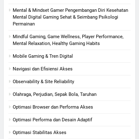
Mental & Mindset Gamer Pengembangan Diri Kesehatan
Mental Digital Gaming Sehat & Seimbang Psikologi
Permainan
Mindful Gaming, Game Wellness, Player Performance,
Mental Relaxation, Healthy Gaming Habits
Mobile Gaming & Tren Digital
Navigasi dan Efisiensi Akses
Observability & Site Reliability
Olahraga, Perjudian, Sepak Bola, Taruhan
Optimasi Browser dan Performa Akses
Optimasi Performa dan Desain Adaptif
Optimasi Stabilitas Akses