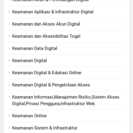
Keamanan Aplikasi & Infrastruktur Digital
Keamanan dan Akses Akun Digital
Keamanan dan Aksesibilitas Togel
Keamanan Data Digital
Keamanan Digital
Keamanan Digital & Edukasi Online
Keamanan Digital & Pengelolaan Akses
Keamanan Informasi,Manajemen Risiko,Sistem Akses
Digital,Privasi Pengguna,Infrastruktur Web
Keamanan Online
Keamanan Sistem & Infrastruktur