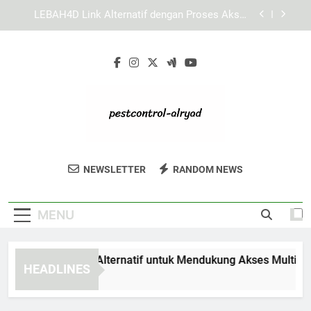
Skip
KAYA787 Alternatif dengan Sistem Halaman yang
to
Ringan dan Adaptif
content
Cara Mengatasi KAYA787 Alternatif yang Kembali
ke Halaman Awal
EDWINSLOT Link Alternatif untuk Mendukung
Akses Multi-Perangkat
LEBAH4D Link Alternatif dengan Proses Akses
yang Ringkas
KAYA787 Alternatif dengan Sistem Halaman yang
Ringan dan Adaptif
Pest Control Al
Pest Control Al Riyadh Memberikan
Cara Mengatasi KAYA787 Alternatif yang Kembali
NEWSLETTER
RANDOM NEWS
Riyadh
ke Halaman Awal
Layanan Pengendalian Hama Profesional
Untuk Melindungi Rumah Dan Bisnis Anda.
MENU
WINSLOT Link Alternatif untuk Mendukung Akses Multi-Peran
HEADLINES
Weeks Ago