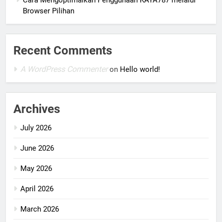
Cara Mengoptimalkan Penggunaan KAYA787 melalui
Browser Pilihan
Recent Comments
A WordPress Commenter
on
Hello world!
Archives
July 2026
June 2026
May 2026
April 2026
March 2026