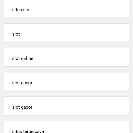
situs slot
slot
slot online
slot gacor
slot gacor
situs terpercaya