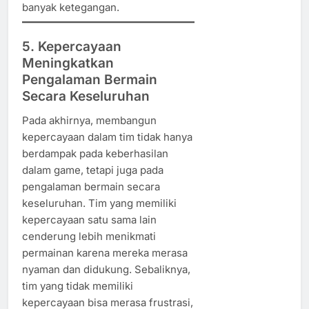
banyak ketegangan.
5. Kepercayaan
Meningkatkan
Pengalaman Bermain
Secara Keseluruhan
Pada akhirnya, membangun
kepercayaan dalam tim tidak hanya
berdampak pada keberhasilan
dalam game, tetapi juga pada
pengalaman bermain secara
keseluruhan. Tim yang memiliki
kepercayaan satu sama lain
cenderung lebih menikmati
permainan karena mereka merasa
nyaman dan didukung. Sebaliknya,
tim yang tidak memiliki
kepercayaan bisa merasa frustrasi,