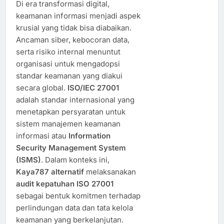
Di era transformasi digital,
keamanan informasi menjadi aspek
krusial yang tidak bisa diabaikan.
Ancaman siber, kebocoran data,
serta risiko internal menuntut
organisasi untuk mengadopsi
standar keamanan yang diakui
secara global.
ISO/IEC 27001
adalah standar internasional yang
menetapkan persyaratan untuk
sistem manajemen keamanan
informasi atau
Information
Security Management System
(ISMS)
. Dalam konteks ini,
Kaya787 alternatif
melaksanakan
audit kepatuhan ISO 27001
sebagai bentuk komitmen terhadap
perlindungan data dan tata kelola
keamanan yang berkelanjutan.