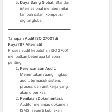
Daya Saing Global:
Standar
internasional memberi nilai
tambah dalam kompetisi
digital global.
Tahapan Audit ISO 27001 di
Kaya787 Alternatif
Proses audit kepatuhan ISO 27001
melibatkan beberapa tahapan
penting:
Perencanaan Audit:
Menentukan ruang lingkup
audit, termasuk sistem,
proses, dan unit kerja yang
akan diperiksa.
Penilaian Dokumentasi:
Auditor meninjau dokumen
ISMS, seperti kebijakan