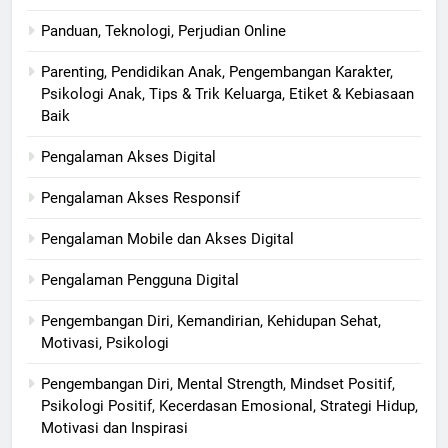
Panduan, Teknologi, Perjudian Online
Parenting, Pendidikan Anak, Pengembangan Karakter,
Psikologi Anak, Tips & Trik Keluarga, Etiket & Kebiasaan
Baik
Pengalaman Akses Digital
Pengalaman Akses Responsif
Pengalaman Mobile dan Akses Digital
Pengalaman Pengguna Digital
Pengembangan Diri, Kemandirian, Kehidupan Sehat,
Motivasi, Psikologi
Pengembangan Diri, Mental Strength, Mindset Positif,
Psikologi Positif, Kecerdasan Emosional, Strategi Hidup,
Motivasi dan Inspirasi