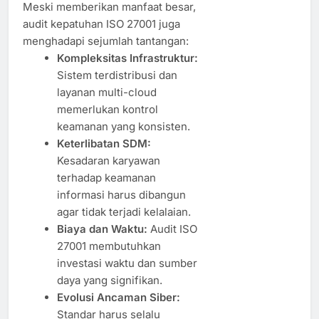
Meski memberikan manfaat besar,
audit kepatuhan ISO 27001 juga
menghadapi sejumlah tantangan:
Kompleksitas Infrastruktur:
Sistem terdistribusi dan
layanan multi-cloud
memerlukan kontrol
keamanan yang konsisten.
Keterlibatan SDM:
Kesadaran karyawan
terhadap keamanan
informasi harus dibangun
agar tidak terjadi kelalaian.
Biaya dan Waktu:
Audit ISO
27001 membutuhkan
investasi waktu dan sumber
daya yang signifikan.
Evolusi Ancaman Siber:
Standar harus selalu