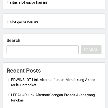
situs slot gacor hari ini
slot gacor hari ini
Search
SEARCH
Recent Posts
EDWINSLOT Link Alternatif untuk Mendukung Akses
Multi-Perangkat
LEBAH4D Link Alternatif dengan Proses Akses yang
Ringkas