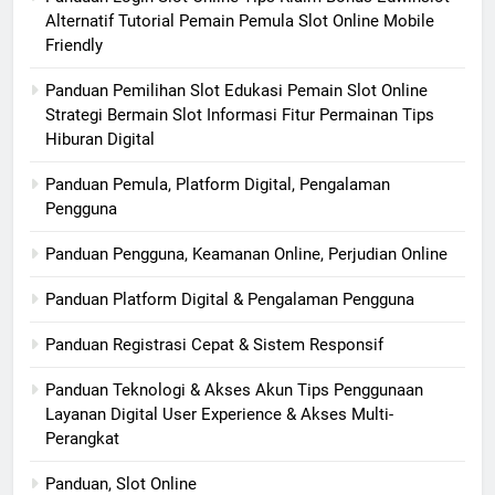
Alternatif Tutorial Pemain Pemula Slot Online Mobile
Friendly
Panduan Pemilihan Slot Edukasi Pemain Slot Online
Strategi Bermain Slot Informasi Fitur Permainan Tips
Hiburan Digital
Panduan Pemula, Platform Digital, Pengalaman
Pengguna
Panduan Pengguna, Keamanan Online, Perjudian Online
Panduan Platform Digital & Pengalaman Pengguna
Panduan Registrasi Cepat & Sistem Responsif
Panduan Teknologi & Akses Akun Tips Penggunaan
Layanan Digital User Experience & Akses Multi-
Perangkat
Panduan, Slot Online