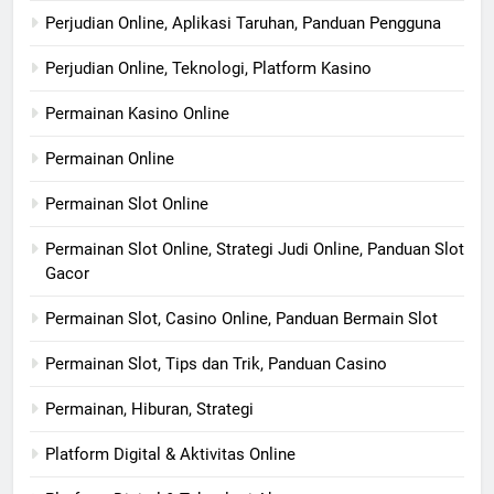
Perjudian Online, Aplikasi Taruhan, Panduan Pengguna
Perjudian Online, Teknologi, Platform Kasino
Permainan Kasino Online
Permainan Online
Permainan Slot Online
Permainan Slot Online, Strategi Judi Online, Panduan Slot
Gacor
Permainan Slot, Casino Online, Panduan Bermain Slot
Permainan Slot, Tips dan Trik, Panduan Casino
Permainan, Hiburan, Strategi
Platform Digital & Aktivitas Online