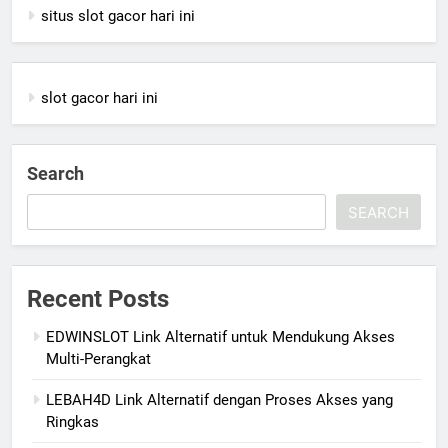
situs slot gacor hari ini
slot gacor hari ini
Search
SEARCH
Recent Posts
EDWINSLOT Link Alternatif untuk Mendukung Akses
Multi-Perangkat
LEBAH4D Link Alternatif dengan Proses Akses yang
Ringkas