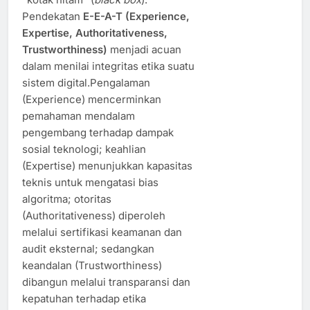
Pendekatan
E-E-A-T (Experience,
Expertise, Authoritativeness,
Trustworthiness)
menjadi acuan
dalam menilai integritas etika suatu
sistem digital.Pengalaman
(Experience) mencerminkan
pemahaman mendalam
pengembang terhadap dampak
sosial teknologi; keahlian
(Expertise) menunjukkan kapasitas
teknis untuk mengatasi bias
algoritma; otoritas
(Authoritativeness) diperoleh
melalui sertifikasi keamanan dan
audit eksternal; sedangkan
keandalan (Trustworthiness)
dibangun melalui transparansi dan
kepatuhan terhadap etika