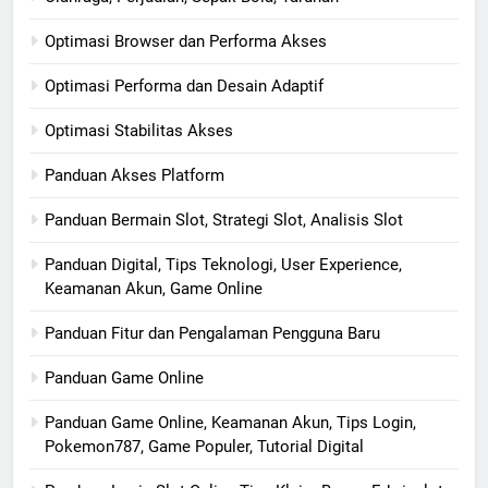
Optimasi Browser dan Performa Akses
Optimasi Performa dan Desain Adaptif
Optimasi Stabilitas Akses
Panduan Akses Platform
Panduan Bermain Slot, Strategi Slot, Analisis Slot
Panduan Digital, Tips Teknologi, User Experience,
Keamanan Akun, Game Online
Panduan Fitur dan Pengalaman Pengguna Baru
Panduan Game Online
Panduan Game Online, Keamanan Akun, Tips Login,
Pokemon787, Game Populer, Tutorial Digital