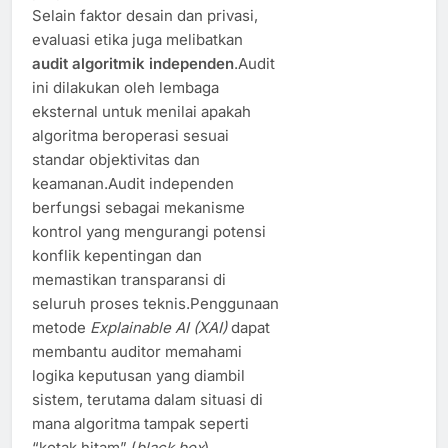
Selain faktor desain dan privasi,
evaluasi etika juga melibatkan
audit algoritmik independen
.Audit
ini dilakukan oleh lembaga
eksternal untuk menilai apakah
algoritma beroperasi sesuai
standar objektivitas dan
keamanan.Audit independen
berfungsi sebagai mekanisme
kontrol yang mengurangi potensi
konflik kepentingan dan
memastikan transparansi di
seluruh proses teknis.Penggunaan
metode
Explainable AI (XAI)
dapat
membantu auditor memahami
logika keputusan yang diambil
sistem, terutama dalam situasi di
mana algoritma tampak seperti
“kotak hitam” (
black box
).