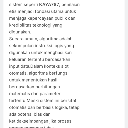
sistem seperti
KAYA787
, penilaian
etis menjadi fondasi utama untuk
menjaga kepercayaan publik dan
kredibilitas teknologi yang
digunakan.
Secara umum, algoritma adalah
sekumpulan instruksi logis yang
digunakan untuk menghasilkan
keluaran tertentu berdasarkan
input data.Dalam konteks slot
otomatis, algoritma berfungsi
untuk menentukan hasil
berdasarkan perhitungan
matematis dan parameter
tertentu.Meski sistem ini bersifat
otomatis dan berbasis logika, tetap
ada potensi bias dan
ketidakseimbangan jika proses
perancangannya tidak