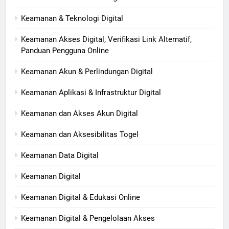
Keamanan & Teknologi Digital
Keamanan Akses Digital, Verifikasi Link Alternatif,
Panduan Pengguna Online
Keamanan Akun & Perlindungan Digital
Keamanan Aplikasi & Infrastruktur Digital
Keamanan dan Akses Akun Digital
Keamanan dan Aksesibilitas Togel
Keamanan Data Digital
Keamanan Digital
Keamanan Digital & Edukasi Online
Keamanan Digital & Pengelolaan Akses