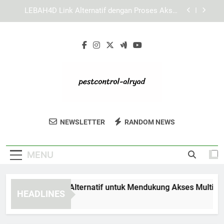
Skip
KAYA787 Alternatif dengan Sistem Halaman yang
to
Ringan dan Adaptif
content
Cara Mengatasi KAYA787 Alternatif yang Kembali
ke Halaman Awal
EDWINSLOT Link Alternatif untuk Mendukung
Akses Multi-Perangkat
LEBAH4D Link Alternatif dengan Proses Akses
yang Ringkas
KAYA787 Alternatif dengan Sistem Halaman yang
Ringan dan Adaptif
Pest Control Al
Pest Control Al Riyadh Memberikan
Cara Mengatasi KAYA787 Alternatif yang Kembali
NEWSLETTER
RANDOM NEWS
Riyadh
ke Halaman Awal
Layanan Pengendalian Hama Profesional
Untuk Melindungi Rumah Dan Bisnis Anda.
MENU
WINSLOT Link Alternatif untuk Mendukung Akses Multi-Peran
HEADLINES
Weeks Ago