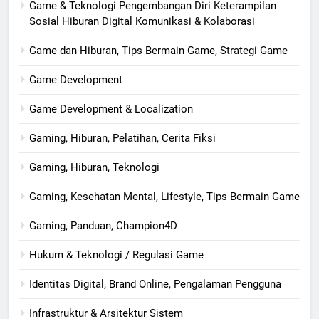
Game & Teknologi Pengembangan Diri Keterampilan
Sosial Hiburan Digital Komunikasi & Kolaborasi
Game dan Hiburan, Tips Bermain Game, Strategi Game
Game Development
Game Development & Localization
Gaming, Hiburan, Pelatihan, Cerita Fiksi
Gaming, Hiburan, Teknologi
Gaming, Kesehatan Mental, Lifestyle, Tips Bermain Game
Gaming, Panduan, Champion4D
Hukum & Teknologi / Regulasi Game
Identitas Digital, Brand Online, Pengalaman Pengguna
Infrastruktur & Arsitektur Sistem