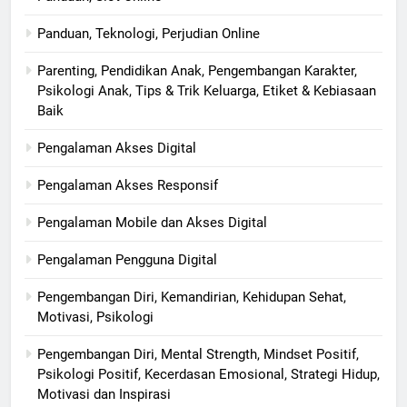
Panduan, Teknologi, Perjudian Online
Parenting, Pendidikan Anak, Pengembangan Karakter,
Psikologi Anak, Tips & Trik Keluarga, Etiket & Kebiasaan
Baik
Pengalaman Akses Digital
Pengalaman Akses Responsif
Pengalaman Mobile dan Akses Digital
Pengalaman Pengguna Digital
Pengembangan Diri, Kemandirian, Kehidupan Sehat,
Motivasi, Psikologi
Pengembangan Diri, Mental Strength, Mindset Positif,
Psikologi Positif, Kecerdasan Emosional, Strategi Hidup,
Motivasi dan Inspirasi