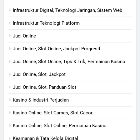
Infrastruktur Digital, Teknologi Jaringan, Sistem Web
Infrastruktur Teknologi Platform
Judi Online
Judi Online, Slot Online, Jackpot Progresif
Judi Online, Slot Online, Tips & Trik, Permainan Kasino
Judi Online, Slot, Jackpot
Judi Online, Slot, Panduan Slot
Kasino & Industri Perjudian
Kasino Online, Slot Games, Slot Gacor
Kasino Online, Slot Online, Permainan Kasino
Keamanan & Tata Kelola Digital