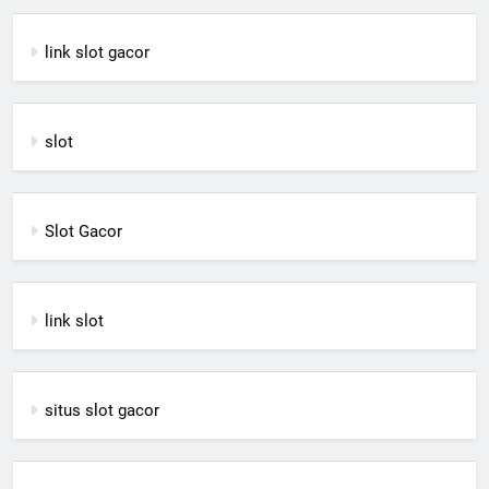
link slot gacor
slot
Slot Gacor
link slot
situs slot gacor