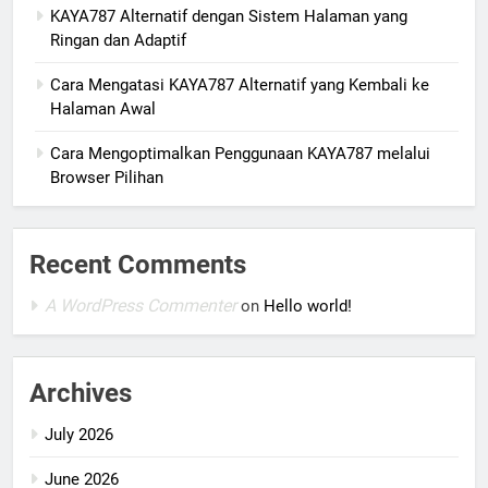
KAYA787 Alternatif dengan Sistem Halaman yang
Ringan dan Adaptif
Cara Mengatasi KAYA787 Alternatif yang Kembali ke
Halaman Awal
Cara Mengoptimalkan Penggunaan KAYA787 melalui
Browser Pilihan
Recent Comments
A WordPress Commenter
on
Hello world!
Archives
July 2026
June 2026