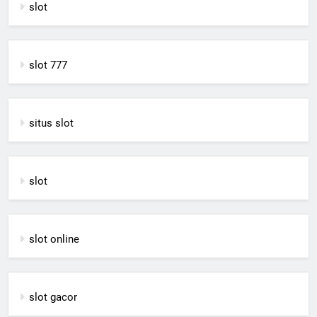
slot
slot 777
situs slot
slot
slot online
slot gacor