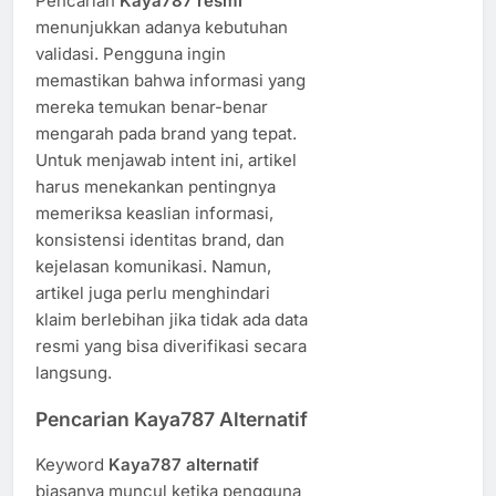
Pencarian
Kaya787 resmi
menunjukkan adanya kebutuhan
validasi. Pengguna ingin
memastikan bahwa informasi yang
mereka temukan benar-benar
mengarah pada brand yang tepat.
Untuk menjawab intent ini, artikel
harus menekankan pentingnya
memeriksa keaslian informasi,
konsistensi identitas brand, dan
kejelasan komunikasi. Namun,
artikel juga perlu menghindari
klaim berlebihan jika tidak ada data
resmi yang bisa diverifikasi secara
langsung.
Pencarian Kaya787 Alternatif
Keyword
Kaya787 alternatif
biasanya muncul ketika pengguna