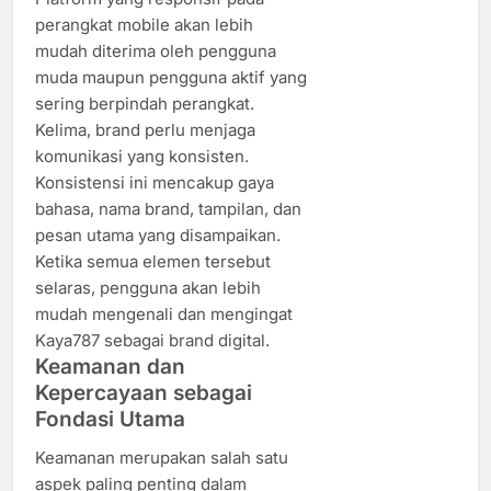
perangkat mobile akan lebih
mudah diterima oleh pengguna
muda maupun pengguna aktif yang
sering berpindah perangkat.
Kelima, brand perlu menjaga
komunikasi yang konsisten.
Konsistensi ini mencakup gaya
bahasa, nama brand, tampilan, dan
pesan utama yang disampaikan.
Ketika semua elemen tersebut
selaras, pengguna akan lebih
mudah mengenali dan mengingat
Kaya787 sebagai brand digital.
Keamanan dan
Kepercayaan sebagai
Fondasi Utama
Keamanan merupakan salah satu
aspek paling penting dalam