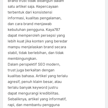
Brand trust tidak dibangun dalam
satu artikel saja. Kepercayaan
terbentuk dari konsistensi
informasi, kualitas pengalaman,
dan cara brand menjawab
kebutuhan pengguna. Kaya787
dapat memperoleh persepsi yang
lebih kuat jika konten yang beredar
mampu menjelaskan brand secara
stabil, tidak berlebihan, dan tidak
membingungkan.
Dalam perspektif SEO modern,
trust juga berkaitan dengan
kualitas bahasa. Artikel yang terlalu
agresif, penuh klaim besar, atau
terlalu banyak keyword justru
dapat mengurangi kredibilitas.
Sebaliknya, artikel yang informatif,
rapi, dan membantu pengguna