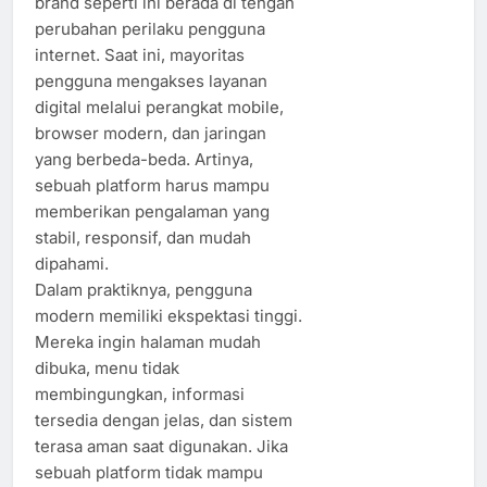
brand seperti ini berada di tengah
perubahan perilaku pengguna
internet. Saat ini, mayoritas
pengguna mengakses layanan
digital melalui perangkat mobile,
browser modern, dan jaringan
yang berbeda-beda. Artinya,
sebuah platform harus mampu
memberikan pengalaman yang
stabil, responsif, dan mudah
dipahami.
Dalam praktiknya, pengguna
modern memiliki ekspektasi tinggi.
Mereka ingin halaman mudah
dibuka, menu tidak
membingungkan, informasi
tersedia dengan jelas, dan sistem
terasa aman saat digunakan. Jika
sebuah platform tidak mampu