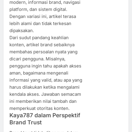
modern, informasi brand, navigasi
platform, dan sistem digital.
Dengan variasi ini, artikel terasa
lebih alami dan tidak terkesan
dipaksakan.
Dari sudut pandang keahlian
konten, artikel brand sebaiknya
membahas persoalan nyata yang
dicari pengguna. Misalnya,
pengguna ingin tahu apakah akses
aman, bagaimana mengenali
informasi yang valid, atau apa yang
harus dilakukan ketika mengalami
kendala akses. Jawaban semacam
ini memberikan nilai tambah dan
memperkuat otoritas konten.
Kaya787 dalam Perspektif
Brand Trust