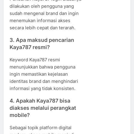
dilakukan oleh pengguna yang
sudah mengenal brand dan ingin
menemukan informasi akses
secara lebih cepat dan terarah.
3. Apa maksud pencarian
Kaya787 resmi?
Keyword Kaya787 resmi
menunjukkan bahwa pengguna
ingin memastikan kejelasan
identitas brand dan menghindari
informasi yang tidak konsisten.
4. Apakah Kaya787 bisa
diakses melalui perangkat
mobile?
Sebagai topik platform digital