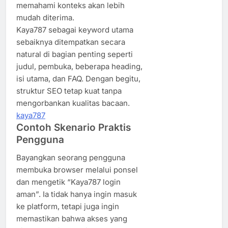
memahami konteks akan lebih
mudah diterima.
Kaya787 sebagai keyword utama
sebaiknya ditempatkan secara
natural di bagian penting seperti
judul, pembuka, beberapa heading,
isi utama, dan FAQ. Dengan begitu,
struktur SEO tetap kuat tanpa
mengorbankan kualitas bacaan.
kaya787
Contoh Skenario Praktis
Pengguna
Bayangkan seorang pengguna
membuka browser melalui ponsel
dan mengetik “Kaya787 login
aman”. Ia tidak hanya ingin masuk
ke platform, tetapi juga ingin
memastikan bahwa akses yang