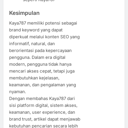
Kesimpulan
Kaya787 memiliki potensi sebagai
brand keyword yang dapat
diperkuat melalui konten SEO yang
informatif, natural, dan
berorientasi pada kepercayaan
pengguna. Dalam era digital
modern, pengguna tidak hanya
mencari akses cepat, tetapi juga
membutuhkan kejelasan,
keamanan, dan pengalaman yang
nyaman.
Dengan membahas Kaya787 dari
sisi platform digital, sistem akses,
keamanan, user experience, dan
brand trust, artikel dapat menjawab
kebutuhan pencarian secara lebih