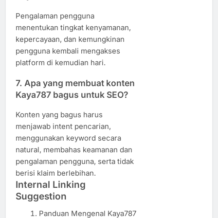
Pengalaman pengguna
menentukan tingkat kenyamanan,
kepercayaan, dan kemungkinan
pengguna kembali mengakses
platform di kemudian hari.
7. Apa yang membuat konten
Kaya787 bagus untuk SEO?
Konten yang bagus harus
menjawab intent pencarian,
menggunakan keyword secara
natural, membahas keamanan dan
pengalaman pengguna, serta tidak
berisi klaim berlebihan.
Internal Linking
Suggestion
Panduan Mengenal Kaya787