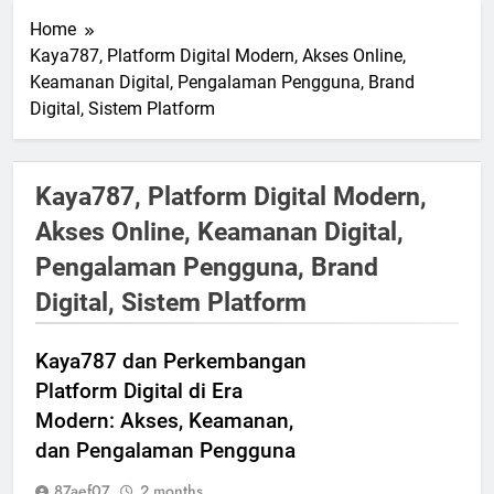
Home
Kaya787, Platform Digital Modern, Akses Online,
Keamanan Digital, Pengalaman Pengguna, Brand
Digital, Sistem Platform
Kaya787, Platform Digital Modern,
Akses Online, Keamanan Digital,
Pengalaman Pengguna, Brand
Digital, Sistem Platform
Kaya787 dan Perkembangan
Platform Digital di Era
Modern: Akses, Keamanan,
dan Pengalaman Pengguna
87aef07
2 months