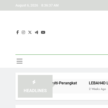
Skip
August 6, 2026
8:36:38 AM
to
content
Pes
Pest Cont
endukung Akses Multi-Perangkat
LEBAH4D Link Alternat
2 Weeks Ago
HEADLINES