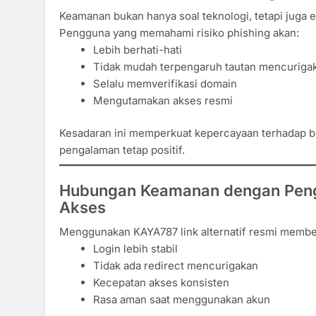
Keamanan bukan hanya soal teknologi, tetapi juga e
Pengguna yang memahami risiko phishing akan:
Lebih berhati-hati
Tidak mudah terpengaruh tautan mencuriga
Selalu memverifikasi domain
Mengutamakan akses resmi
Kesadaran ini memperkuat kepercayaan terhadap 
pengalaman tetap positif.
Hubungan Keamanan dengan Pen
Akses
Menggunakan KAYA787 link alternatif resmi membe
Login lebih stabil
Tidak ada redirect mencurigakan
Kecepatan akses konsisten
Rasa aman saat menggunakan akun