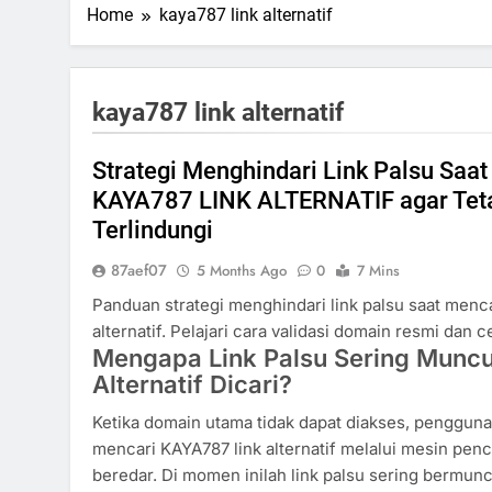
Home
kaya787 link alternatif
kaya787 link alternatif
Strategi Menghindari Link Palsu Saa
KAYA787 LINK ALTERNATIF agar Tet
Terlindungi
87aef07
5 Months Ago
0
7 Mins
Panduan strategi menghindari link palsu saat menc
alternatif. Pelajari cara validasi domain resmi dan c
Mengapa Link Palsu Sering Muncu
Alternatif Dicari?
Ketika domain utama tidak dapat diakses, penggun
mencari KAYA787 link alternatif melalui mesin penc
beredar. Di momen inilah link palsu sering bermunc