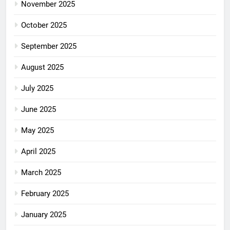
November 2025
October 2025
September 2025
August 2025
July 2025
June 2025
May 2025
April 2025
March 2025
February 2025
January 2025