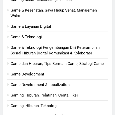
Game & Kesehatan, Gaya Hidup Sehat, Manajemen
Waktu
Game & Layanan Digital
Game & Teknologi
Game & Teknologi Pengembangan Diri Keterampilan
Sosial Hiburan Digital Komunikasi & Kolaborasi
Game dan Hiburan, Tips Bermain Game, Strategi Game
Game Development
Game Development & Localization
Gaming, Hiburan, Pelatihan, Cerita Fiksi
Gaming, Hiburan, Teknologi