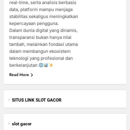
real-time, serta analisis berbasis
data, platform mampu menjaga
stabilitas sekaligus meningkatkan
kepercayaan pengguna.
Dalam dunia digital yang dinamis,
transparansi bukan hanya nilai
tambah, melainkan fondasi utama
dalam membangun ekosistem
teknologi yang profesional dan
berkelanjutan
Read More
SITUS LINK SLOT GACOR
slot gacor