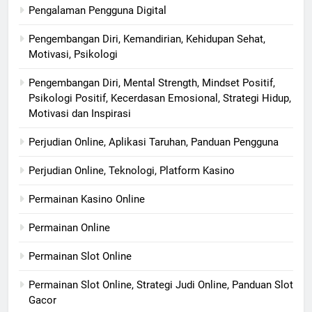
Pengalaman Pengguna Digital
Pengembangan Diri, Kemandirian, Kehidupan Sehat,
Motivasi, Psikologi
Pengembangan Diri, Mental Strength, Mindset Positif,
Psikologi Positif, Kecerdasan Emosional, Strategi Hidup,
Motivasi dan Inspirasi
Perjudian Online, Aplikasi Taruhan, Panduan Pengguna
Perjudian Online, Teknologi, Platform Kasino
Permainan Kasino Online
Permainan Online
Permainan Slot Online
Permainan Slot Online, Strategi Judi Online, Panduan Slot
Gacor