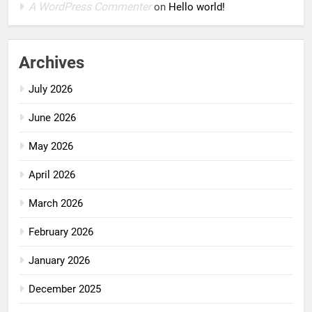
A WordPress Commenter
on
Hello world!
Archives
July 2026
June 2026
May 2026
April 2026
March 2026
February 2026
January 2026
December 2025