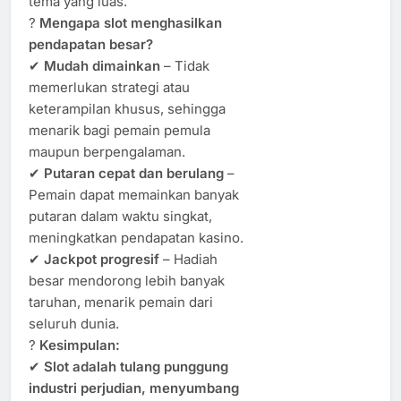
tema yang luas.
?
Mengapa slot menghasilkan
pendapatan besar?
✔
Mudah dimainkan
– Tidak
memerlukan strategi atau
keterampilan khusus, sehingga
menarik bagi pemain pemula
maupun berpengalaman.
✔
Putaran cepat dan berulang
–
Pemain dapat memainkan banyak
putaran dalam waktu singkat,
meningkatkan pendapatan kasino.
✔
Jackpot progresif
– Hadiah
besar mendorong lebih banyak
taruhan, menarik pemain dari
seluruh dunia.
?
Kesimpulan:
✔
Slot adalah tulang punggung
industri perjudian, menyumbang