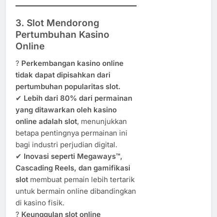
3. Slot Mendorong
Pertumbuhan Kasino
Online
?
Perkembangan kasino online
tidak dapat dipisahkan dari
pertumbuhan popularitas slot.
✔
Lebih dari 80% dari permainan
yang ditawarkan oleh kasino
online adalah slot
, menunjukkan
betapa pentingnya permainan ini
bagi industri perjudian digital.
✔
Inovasi seperti Megaways™,
Cascading Reels, dan gamifikasi
slot
membuat pemain lebih tertarik
untuk bermain online dibandingkan
di kasino fisik.
?
Keunggulan slot online