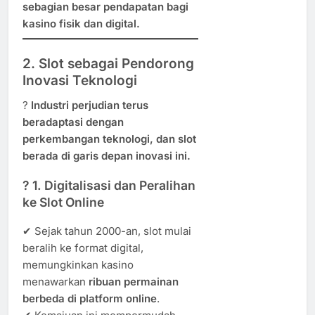
sebagian besar pendapatan bagi
kasino fisik dan digital.
2. Slot sebagai Pendorong
Inovasi Teknologi
?
Industri perjudian terus
beradaptasi dengan
perkembangan teknologi, dan slot
berada di garis depan inovasi ini.
? 1. Digitalisasi dan Peralihan
ke Slot Online
✔ Sejak tahun 2000-an, slot mulai
beralih ke format digital,
memungkinkan kasino
menawarkan
ribuan permainan
berbeda di platform online
.