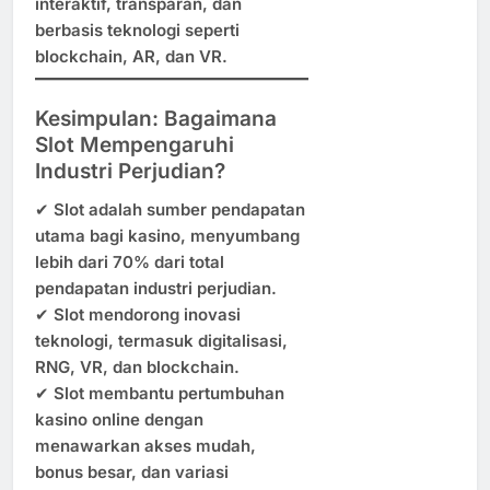
interaktif, transparan, dan
berbasis teknologi seperti
blockchain, AR, dan VR.
Kesimpulan: Bagaimana
Slot Mempengaruhi
Industri Perjudian?
✔
Slot adalah sumber pendapatan
utama bagi kasino, menyumbang
lebih dari 70% dari total
pendapatan industri perjudian.
✔
Slot mendorong inovasi
teknologi, termasuk digitalisasi,
RNG, VR, dan blockchain.
✔
Slot membantu pertumbuhan
kasino online dengan
menawarkan akses mudah,
bonus besar, dan variasi