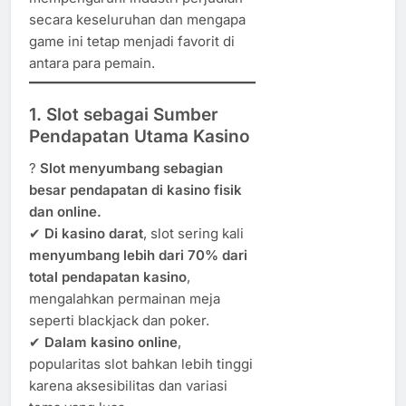
secara keseluruhan dan mengapa
game ini tetap menjadi favorit di
antara para pemain.
1. Slot sebagai Sumber
Pendapatan Utama Kasino
?
Slot menyumbang sebagian
besar pendapatan di kasino fisik
dan online.
✔
Di kasino darat
, slot sering kali
menyumbang lebih dari 70% dari
total pendapatan kasino
,
mengalahkan permainan meja
seperti blackjack dan poker.
✔
Dalam kasino online
,
popularitas slot bahkan lebih tinggi
karena aksesibilitas dan variasi