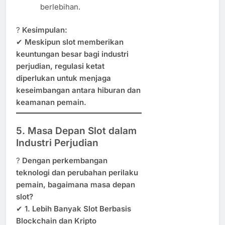
berlebihan.
?
Kesimpulan:
✔
Meskipun slot memberikan
keuntungan besar bagi industri
perjudian, regulasi ketat
diperlukan untuk menjaga
keseimbangan antara hiburan dan
keamanan pemain.
5. Masa Depan Slot dalam
Industri Perjudian
?
Dengan perkembangan
teknologi dan perubahan perilaku
pemain, bagaimana masa depan
slot?
✔
1. Lebih Banyak Slot Berbasis
Blockchain dan Kripto