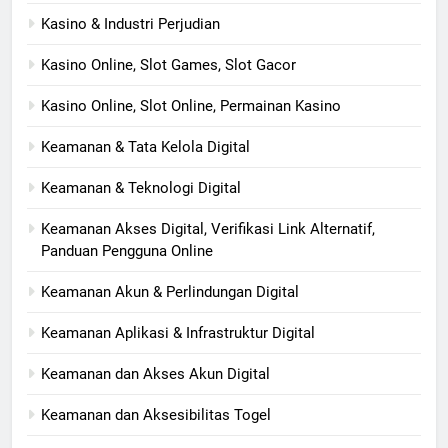
Kasino & Industri Perjudian
Kasino Online, Slot Games, Slot Gacor
Kasino Online, Slot Online, Permainan Kasino
Keamanan & Tata Kelola Digital
Keamanan & Teknologi Digital
Keamanan Akses Digital, Verifikasi Link Alternatif,
Panduan Pengguna Online
Keamanan Akun & Perlindungan Digital
Keamanan Aplikasi & Infrastruktur Digital
Keamanan dan Akses Akun Digital
Keamanan dan Aksesibilitas Togel