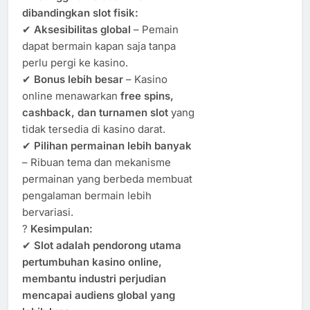
dibandingkan slot fisik:
✔
Aksesibilitas global
– Pemain
dapat bermain kapan saja tanpa
perlu pergi ke kasino.
✔
Bonus lebih besar
– Kasino
online menawarkan
free spins,
cashback, dan turnamen slot
yang
tidak tersedia di kasino darat.
✔
Pilihan permainan lebih banyak
– Ribuan tema dan mekanisme
permainan yang berbeda membuat
pengalaman bermain lebih
bervariasi.
?
Kesimpulan:
✔
Slot adalah pendorong utama
pertumbuhan kasino online,
membantu industri perjudian
mencapai audiens global yang