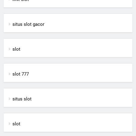
situs slot gacor
slot
slot 777
situs slot
slot