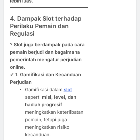
lebih luas.
4. Dampak Slot terhadap
Perilaku Pemain dan
Regulasi
?
Slot juga berdampak pada cara
pemain berjudi dan bagaimana
pemerintah mengatur perjudian
online.
✔
1. Gamifikasi dan Kecanduan
Perjudian
Gamifikasi dalam
slot
seperti
misi, level, dan
hadiah progresif
meningkatkan keterlibatan
pemain, tetapi juga
meningkatkan risiko
kecanduan.