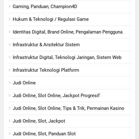
Gaming, Panduan, Champion4D
Hukum & Teknologi / Regulasi Game
Identitas Digital, Brand Online, Pengalaman Pengguna
Infrastruktur & Arsitektur Sistem
Infrastruktur Digital, Teknologi Jaringan, Sistem Web
Infrastruktur Teknologi Platform
Judi Online
Judi Online, Slot Online, Jackpot Progresif
Judi Online, Slot Online, Tips & Trik, Permainan Kasino
Judi Online, Slot, Jackpot
Judi Online, Slot, Panduan Slot