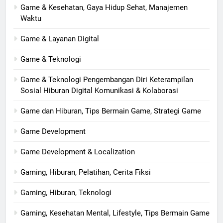
Game & Kesehatan, Gaya Hidup Sehat, Manajemen
Waktu
Game & Layanan Digital
Game & Teknologi
Game & Teknologi Pengembangan Diri Keterampilan
Sosial Hiburan Digital Komunikasi & Kolaborasi
Game dan Hiburan, Tips Bermain Game, Strategi Game
Game Development
Game Development & Localization
Gaming, Hiburan, Pelatihan, Cerita Fiksi
Gaming, Hiburan, Teknologi
Gaming, Kesehatan Mental, Lifestyle, Tips Bermain Game