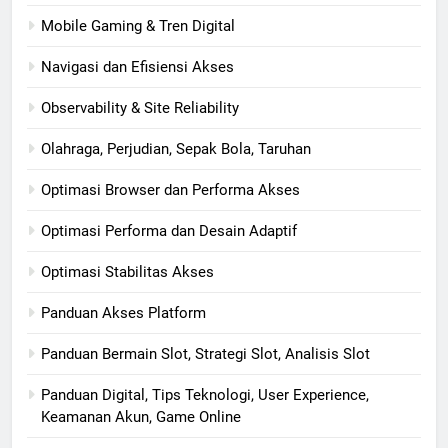
Mobile Gaming & Tren Digital
Navigasi dan Efisiensi Akses
Observability & Site Reliability
Olahraga, Perjudian, Sepak Bola, Taruhan
Optimasi Browser dan Performa Akses
Optimasi Performa dan Desain Adaptif
Optimasi Stabilitas Akses
Panduan Akses Platform
Panduan Bermain Slot, Strategi Slot, Analisis Slot
Panduan Digital, Tips Teknologi, User Experience,
Keamanan Akun, Game Online