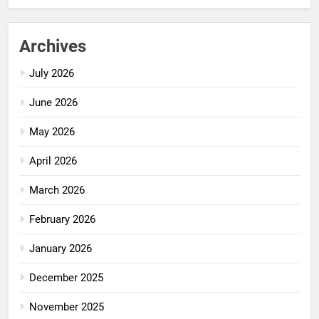
Archives
July 2026
June 2026
May 2026
April 2026
March 2026
February 2026
January 2026
December 2025
November 2025