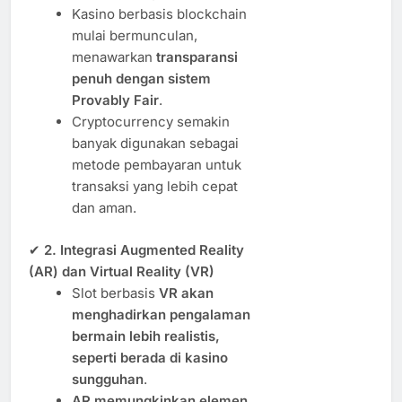
Kasino berbasis blockchain
mulai bermunculan,
menawarkan
transparansi
penuh dengan sistem
Provably Fair
.
Cryptocurrency semakin
banyak digunakan sebagai
metode pembayaran untuk
transaksi yang lebih cepat
dan aman.
✔
2. Integrasi Augmented Reality
(AR) dan Virtual Reality (VR)
Slot berbasis
VR akan
menghadirkan pengalaman
bermain lebih realistis,
seperti berada di kasino
sungguhan
.
AR memungkinkan elemen