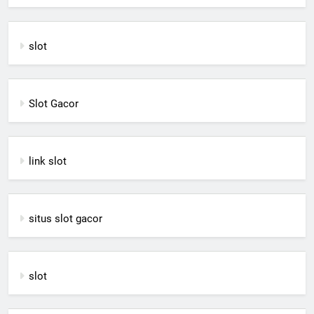
slot
Slot Gacor
link slot
situs slot gacor
slot