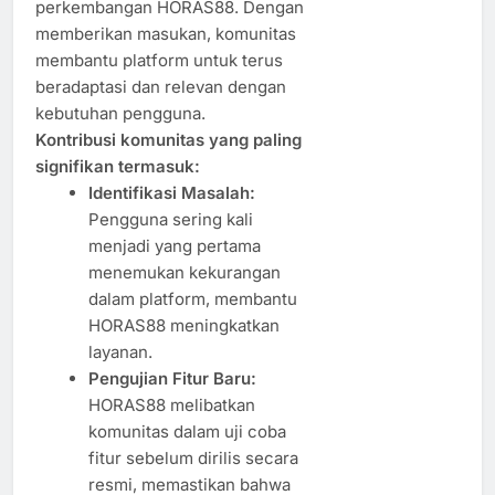
perkembangan HORAS88. Dengan
memberikan masukan, komunitas
membantu platform untuk terus
beradaptasi dan relevan dengan
kebutuhan pengguna.
Kontribusi komunitas yang paling
signifikan termasuk:
Identifikasi Masalah:
Pengguna sering kali
menjadi yang pertama
menemukan kekurangan
dalam platform, membantu
HORAS88 meningkatkan
layanan.
Pengujian Fitur Baru:
HORAS88 melibatkan
komunitas dalam uji coba
fitur sebelum dirilis secara
resmi, memastikan bahwa