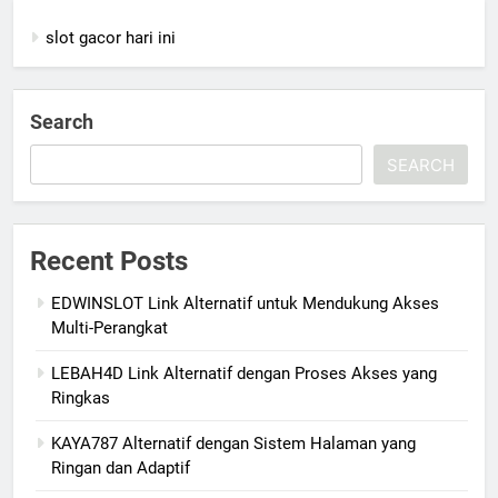
slot gacor hari ini
Search
SEARCH
Recent Posts
EDWINSLOT Link Alternatif untuk Mendukung Akses
Multi-Perangkat
LEBAH4D Link Alternatif dengan Proses Akses yang
Ringkas
KAYA787 Alternatif dengan Sistem Halaman yang
Ringan dan Adaptif