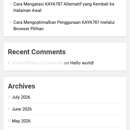
Cara Mengatasi KAYA787 Alternatif yang Kembali ke
Halaman Awal
Cara Mengoptimalkan Penggunaan KAYA787 melalui
Browser Pilihan
Recent Comments
A WordPress Commenter
on
Hello world!
Archives
July 2026
June 2026
May 2026