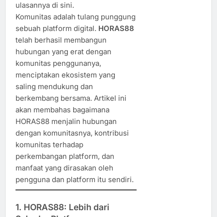
ulasannya di sini.
Komunitas adalah tulang punggung
sebuah platform digital.
HORAS88
telah berhasil membangun
hubungan yang erat dengan
komunitas penggunanya,
menciptakan ekosistem yang
saling mendukung dan
berkembang bersama. Artikel ini
akan membahas bagaimana
HORAS88 menjalin hubungan
dengan komunitasnya, kontribusi
komunitas terhadap
perkembangan platform, dan
manfaat yang dirasakan oleh
pengguna dan platform itu sendiri.
1. HORAS88: Lebih dari