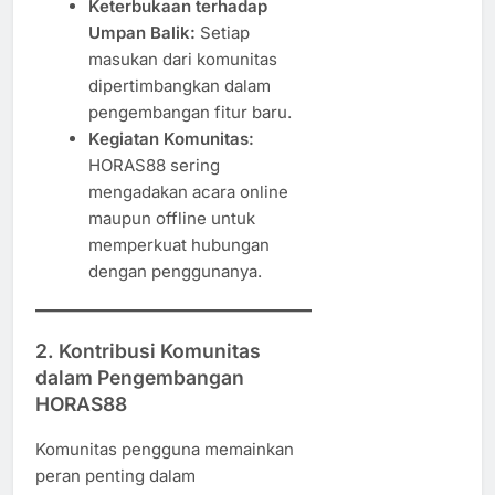
Keterbukaan terhadap
Umpan Balik:
Setiap
masukan dari komunitas
dipertimbangkan dalam
pengembangan fitur baru.
Kegiatan Komunitas:
HORAS88 sering
mengadakan acara online
maupun offline untuk
memperkuat hubungan
dengan penggunanya.
2. Kontribusi Komunitas
dalam Pengembangan
HORAS88
Komunitas pengguna memainkan
peran penting dalam