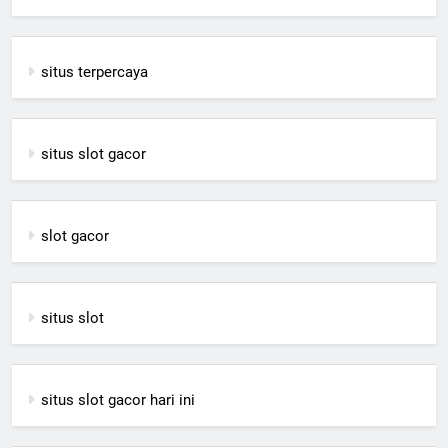
situs terpercaya
situs slot gacor
slot gacor
situs slot
situs slot gacor hari ini