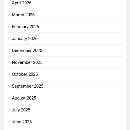
April 2026
March 2026
February 2026
January 2026
December 2025
November 2025
October 2025
September 2025
August 2025
July 2025
June 2025