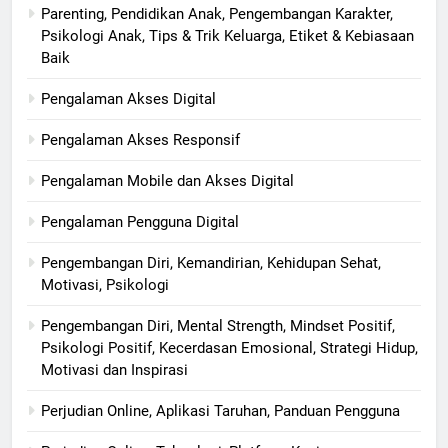
Parenting, Pendidikan Anak, Pengembangan Karakter,
Psikologi Anak, Tips & Trik Keluarga, Etiket & Kebiasaan
Baik
Pengalaman Akses Digital
Pengalaman Akses Responsif
Pengalaman Mobile dan Akses Digital
Pengalaman Pengguna Digital
Pengembangan Diri, Kemandirian, Kehidupan Sehat,
Motivasi, Psikologi
Pengembangan Diri, Mental Strength, Mindset Positif,
Psikologi Positif, Kecerdasan Emosional, Strategi Hidup,
Motivasi dan Inspirasi
Perjudian Online, Aplikasi Taruhan, Panduan Pengguna