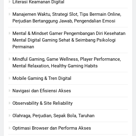
Literasi Keamanan Digital
Manajemen Waktu, Strategi Slot, Tips Bermain Online,
Perjudian Bertanggung Jawab, Pengendalian Emosi
Mental & Mindset Gamer Pengembangan Diri Kesehatan
Mental Digital Gaming Sehat & Seimbang Psikologi
Permainan
Mindful Gaming, Game Wellness, Player Performance,
Mental Relaxation, Healthy Gaming Habits
Mobile Gaming & Tren Digital
Navigasi dan Efisiensi Akses
Observability & Site Reliability
Olahraga, Perjudian, Sepak Bola, Taruhan
Optimasi Browser dan Performa Akses