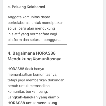
c.
Peluang Kolaborasi
Anggota komunitas dapat
berkolaborasi untuk menciptakan
solusi baru atau mendukung
inisiatif yang bermanfaat bagi
platform dan seluruh pengguna.
4. Bagaimana HORAS88
Mendukung Komunitasnya
HORAS88 tidak hanya
memanfaatkan komunitasnya,
tetapi juga memberikan dukungan
penuh untuk memastikan
komunitas berkembang.
Langkah-langkah yang diambil
HORAS88 untuk mendukung