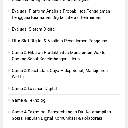
Evaluasi Platform,Analisis Probabilitas,Pengalaman
Pengguna,Keamanan Digital,Literasi Permainan
Evaluasi Sistem Digital
Fitur Slot Digital & Analisis Pengalaman Pengguna
Game & Hiburan Produktivitas Manajemen Waktu
Gaming Sehat Keseimbangan Hidup
Game & Kesehatan, Gaya Hidup Sehat, Manajemen
Waktu
Game & Layanan Digital
Game & Teknologi
Game & Teknologi Pengembangan Diri Keterampilan
Sosial Hiburan Digital Komunikasi & Kolaborasi