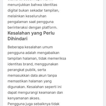
menunjukkan bahwa identitas
digital bukan sekadar tampilan,
melainkan keseluruhan
pengalaman saat pengguna
berinteraksi dengan platform.
Kesalahan yang Perlu
Dihindari
Beberapa kesalahan umum
pengguna adalah mengabaikan
tampilan halaman, tidak memeriksa
identitas brand, menggunakan
perangkat publik, serta
memasukkan data akun tanpa
memastikan halaman yang
digunakan. Kesalahan seperti ini
dapat mengurangi keamanan dan
kenyamanan akses.
Pengguna juga sebaiknya tidak