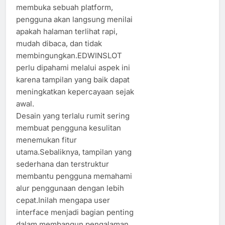
membuka sebuah platform,
pengguna akan langsung menilai
apakah halaman terlihat rapi,
mudah dibaca, dan tidak
membingungkan.EDWINSLOT
perlu dipahami melalui aspek ini
karena tampilan yang baik dapat
meningkatkan kepercayaan sejak
awal.
Desain yang terlalu rumit sering
membuat pengguna kesulitan
menemukan fitur
utama.Sebaliknya, tampilan yang
sederhana dan terstruktur
membantu pengguna memahami
alur penggunaan dengan lebih
cepat.Inilah mengapa user
interface menjadi bagian penting
dalam membangun pengalaman