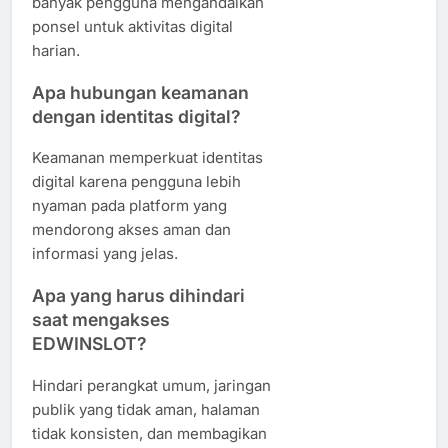
banyak pengguna mengandalkan
ponsel untuk aktivitas digital
harian.
Apa hubungan keamanan
dengan identitas digital?
Keamanan memperkuat identitas
digital karena pengguna lebih
nyaman pada platform yang
mendorong akses aman dan
informasi yang jelas.
Apa yang harus dihindari
saat mengakses
EDWINSLOT?
Hindari perangkat umum, jaringan
publik yang tidak aman, halaman
tidak konsisten, dan membagikan