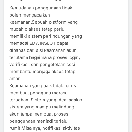
Kemudahan penggunaan tidak
boleh mengabaikan
keamanan.Sebuah platform yang
mudah diakses tetap perlu
memiliki sistem perlindungan yang
memadai.EDWINSLOT dapat
dibahas dari sisi keamanan akun,
terutama bagaimana proses login,
verifikasi, dan pengelolaan sesi
membantu menjaga akses tetap
aman.
Keamanan yang baik tidak harus
membuat pengguna merasa
terbebani.Sistem yang ideal adalah
sistem yang mampu melindungi
akun tanpa membuat proses
penggunaan menjadi terlalu
rumit.Misalnya, notifikasi aktivitas