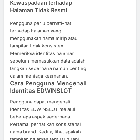
Kewaspadaan terhadap
Halaman Tidak Resmi
Pengguna perlu berhati-hati
terhadap halaman yang
menggunakan nama mirip atau
tampilan tidak konsisten.
Memeriksa identitas halaman
sebelum memasukkan data adalah
langkah sederhana namun penting
dalam menjaga keamanan.
Cara Pengguna Mengenali
Identitas EDWINSLOT
Pengguna dapat mengenali
identitas EDWINSLOT melalui
beberapa aspek sederhana.
Pertama, perhatikan konsistensi
nama brand. Kedua, lihat apakah
tampilan halaman tersusun rapi