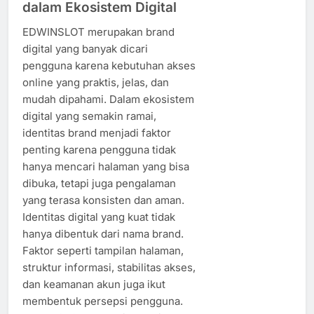
dalam Ekosistem Digital
EDWINSLOT merupakan brand
digital yang banyak dicari
pengguna karena kebutuhan akses
online yang praktis, jelas, dan
mudah dipahami. Dalam ekosistem
digital yang semakin ramai,
identitas brand menjadi faktor
penting karena pengguna tidak
hanya mencari halaman yang bisa
dibuka, tetapi juga pengalaman
yang terasa konsisten dan aman.
Identitas digital yang kuat tidak
hanya dibentuk dari nama brand.
Faktor seperti tampilan halaman,
struktur informasi, stabilitas akses,
dan keamanan akun juga ikut
membentuk persepsi pengguna.