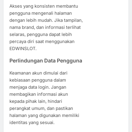
Akses yang konsisten membantu
pengguna mengenali halaman
dengan lebih mudah. Jika tampilan,
nama brand, dan informasi terlihat
selaras, pengguna dapat lebih
percaya diri saat menggunakan
EDWINSLOT.
Perlindungan Data Pengguna
Keamanan akun dimulai dari
kebiasaan pengguna dalam
menjaga data login. Jangan
membagikan informasi akun
kepada pihak lain, hindari
perangkat umum, dan pastikan
halaman yang digunakan memiliki
identitas yang sesuai.