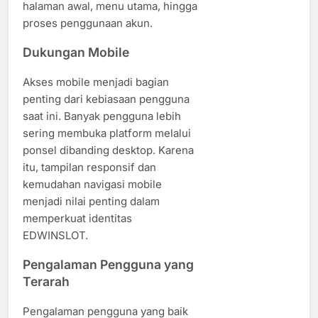
halaman awal, menu utama, hingga
proses penggunaan akun.
Dukungan Mobile
Akses mobile menjadi bagian
penting dari kebiasaan pengguna
saat ini. Banyak pengguna lebih
sering membuka platform melalui
ponsel dibanding desktop. Karena
itu, tampilan responsif dan
kemudahan navigasi mobile
menjadi nilai penting dalam
memperkuat identitas
EDWINSLOT.
Pengalaman Pengguna yang
Terarah
Pengalaman pengguna yang baik