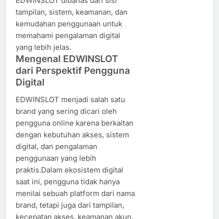
EDWINSLOT dibahas dari sisi
tampilan, sistem, keamanan, dan
kemudahan penggunaan untuk
memahami pengalaman digital
yang lebih jelas.
Mengenal EDWINSLOT
dari Perspektif Pengguna
Digital
EDWINSLOT menjadi salah satu
brand yang sering dicari oleh
pengguna online karena berkaitan
dengan kebutuhan akses, sistem
digital, dan pengalaman
penggunaan yang lebih
praktis.Dalam ekosistem digital
saat ini, pengguna tidak hanya
menilai sebuah platform dari nama
brand, tetapi juga dari tampilan,
kecepatan akses, keamanan akun,