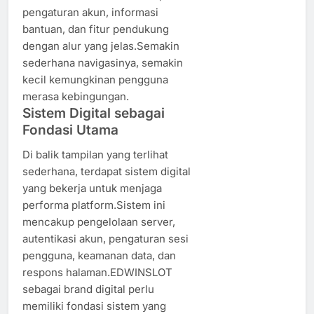
pengaturan akun, informasi
bantuan, dan fitur pendukung
dengan alur yang jelas.Semakin
sederhana navigasinya, semakin
kecil kemungkinan pengguna
merasa kebingungan.
Sistem Digital sebagai
Fondasi Utama
Di balik tampilan yang terlihat
sederhana, terdapat sistem digital
yang bekerja untuk menjaga
performa platform.Sistem ini
mencakup pengelolaan server,
autentikasi akun, pengaturan sesi
pengguna, keamanan data, dan
respons halaman.EDWINSLOT
sebagai brand digital perlu
memiliki fondasi sistem yang