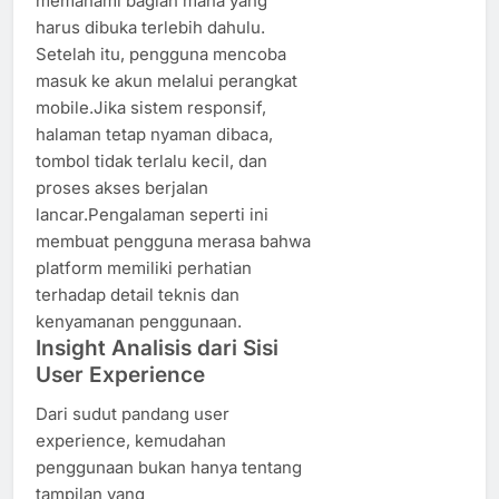
memahami bagian mana yang
harus dibuka terlebih dahulu.
Setelah itu, pengguna mencoba
masuk ke akun melalui perangkat
mobile.Jika sistem responsif,
halaman tetap nyaman dibaca,
tombol tidak terlalu kecil, dan
proses akses berjalan
lancar.Pengalaman seperti ini
membuat pengguna merasa bahwa
platform memiliki perhatian
terhadap detail teknis dan
kenyamanan penggunaan.
Insight Analisis dari Sisi
User Experience
Dari sudut pandang user
experience, kemudahan
penggunaan bukan hanya tentang
tampilan yang