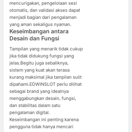
mencurigakan, pengelolaan sesi
otomatis, dan validasi akses dapat
menjadi bagian dari pengalaman
yang aman sekaligus nyaman.
Keseimbangan antara
Desain dan Fungsi
Tampilan yang menarik tidak cukup
jika tidak didukung fungsi yang
jelas.Begitu juga sebaliknya,
sistem yang kuat akan terasa
kurang maksimal jika tampilan sulit
dipahami.EDWINSLOT perlu dilihat
sebagai brand yang idealnya
menggabungkan desain, fungsi,
dan stabilitas dalam satu
pengalaman digital.
Keseimbangan ini penting karena
pengguna tidak hanya mencari