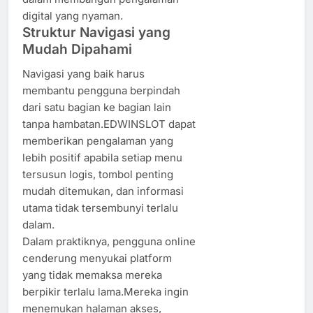
digital yang nyaman.
Struktur Navigasi yang
Mudah Dipahami
Navigasi yang baik harus
membantu pengguna berpindah
dari satu bagian ke bagian lain
tanpa hambatan.EDWINSLOT dapat
memberikan pengalaman yang
lebih positif apabila setiap menu
tersusun logis, tombol penting
mudah ditemukan, dan informasi
utama tidak tersembunyi terlalu
dalam.
Dalam praktiknya, pengguna online
cenderung menyukai platform
yang tidak memaksa mereka
berpikir terlalu lama.Mereka ingin
menemukan halaman akses,