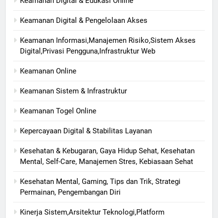
Keamanan Digital & Edukasi Online
Keamanan Digital & Pengelolaan Akses
Keamanan Informasi,Manajemen Risiko,Sistem Akses
Digital,Privasi Pengguna,Infrastruktur Web
Keamanan Online
Keamanan Sistem & Infrastruktur
Keamanan Togel Online
Kepercayaan Digital & Stabilitas Layanan
Kesehatan & Kebugaran, Gaya Hidup Sehat, Kesehatan
Mental, Self-Care, Manajemen Stres, Kebiasaan Sehat
Kesehatan Mental, Gaming, Tips dan Trik, Strategi
Permainan, Pengembangan Diri
Kinerja Sistem,Arsitektur Teknologi,Platform