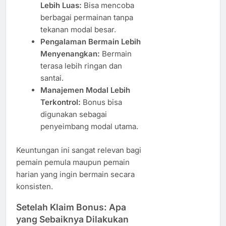
Lebih Luas:
Bisa mencoba
berbagai permainan tanpa
tekanan modal besar.
Pengalaman Bermain Lebih
Menyenangkan:
Bermain
terasa lebih ringan dan
santai.
Manajemen Modal Lebih
Terkontrol:
Bonus bisa
digunakan sebagai
penyeimbang modal utama.
Keuntungan ini sangat relevan bagi
pemain pemula maupun pemain
harian yang ingin bermain secara
konsisten.
Setelah Klaim Bonus: Apa
yang Sebaiknya Dilakukan