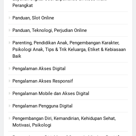
Perangkat
Panduan, Slot Online
Panduan, Teknologi, Perjudian Online
Parenting, Pendidikan Anak, Pengembangan Karakter,
Psikologi Anak, Tips & Trik Keluarga, Etiket & Kebiasaan
Baik
Pengalaman Akses Digital
Pengalaman Akses Responsif
Pengalaman Mobile dan Akses Digital
Pengalaman Pengguna Digital
Pengembangan Diri, Kemandirian, Kehidupan Sehat,
Motivasi, Psikologi