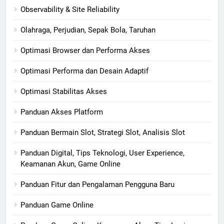
Observability & Site Reliability
Olahraga, Perjudian, Sepak Bola, Taruhan
Optimasi Browser dan Performa Akses
Optimasi Performa dan Desain Adaptif
Optimasi Stabilitas Akses
Panduan Akses Platform
Panduan Bermain Slot, Strategi Slot, Analisis Slot
Panduan Digital, Tips Teknologi, User Experience,
Keamanan Akun, Game Online
Panduan Fitur dan Pengalaman Pengguna Baru
Panduan Game Online