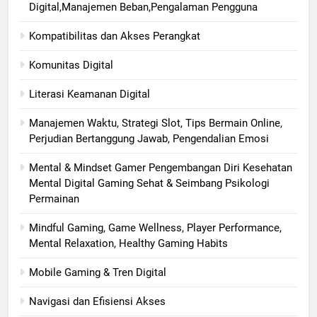
Digital,Manajemen Beban,Pengalaman Pengguna
Kompatibilitas dan Akses Perangkat
Komunitas Digital
Literasi Keamanan Digital
Manajemen Waktu, Strategi Slot, Tips Bermain Online,
Perjudian Bertanggung Jawab, Pengendalian Emosi
Mental & Mindset Gamer Pengembangan Diri Kesehatan
Mental Digital Gaming Sehat & Seimbang Psikologi
Permainan
Mindful Gaming, Game Wellness, Player Performance,
Mental Relaxation, Healthy Gaming Habits
Mobile Gaming & Tren Digital
Navigasi dan Efisiensi Akses