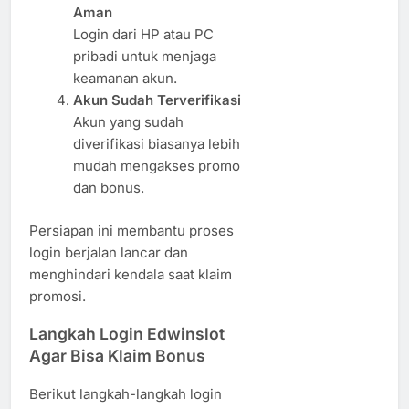
Aman
Login dari HP atau PC
pribadi untuk menjaga
keamanan akun.
Akun Sudah Terverifikasi
Akun yang sudah
diverifikasi biasanya lebih
mudah mengakses promo
dan bonus.
Persiapan ini membantu proses
login berjalan lancar dan
menghindari kendala saat klaim
promosi.
Langkah Login Edwinslot
Agar Bisa Klaim Bonus
Berikut langkah-langkah login