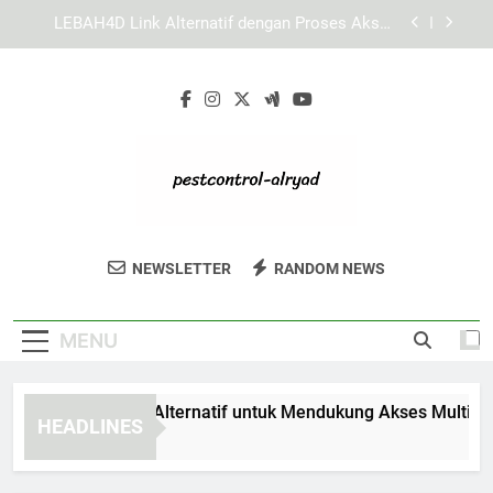
Skip
KAYA787 Alternatif dengan Sistem Halaman yang
to
Ringan dan Adaptif
content
Cara Mengatasi KAYA787 Alternatif yang Kembali
ke Halaman Awal
EDWINSLOT Link Alternatif untuk Mendukung
Akses Multi-Perangkat
LEBAH4D Link Alternatif dengan Proses Akses
yang Ringkas
KAYA787 Alternatif dengan Sistem Halaman yang
Ringan dan Adaptif
Pest Control Al
Pest Control Al Riyadh Memberikan
Cara Mengatasi KAYA787 Alternatif yang Kembali
NEWSLETTER
RANDOM NEWS
Riyadh
ke Halaman Awal
Layanan Pengendalian Hama Profesional
Untuk Melindungi Rumah Dan Bisnis Anda.
MENU
DWINSLOT Link Alternatif untuk Mendukung Akses Multi-Peran
HEADLINES
Weeks Ago