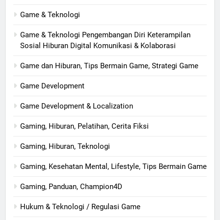
Game & Teknologi
Game & Teknologi Pengembangan Diri Keterampilan
Sosial Hiburan Digital Komunikasi & Kolaborasi
Game dan Hiburan, Tips Bermain Game, Strategi Game
Game Development
Game Development & Localization
Gaming, Hiburan, Pelatihan, Cerita Fiksi
Gaming, Hiburan, Teknologi
Gaming, Kesehatan Mental, Lifestyle, Tips Bermain Game
Gaming, Panduan, Champion4D
Hukum & Teknologi / Regulasi Game