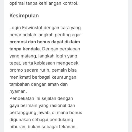
optimal tanpa kehilangan kontrol.
Kesimpulan
Login Edwinslot dengan cara yang
benar adalah langkah penting agar
promosi dan bonus dapat diklaim
tanpa kendala
. Dengan persiapan
yang matang, langkah login yang
tepat, serta kebiasaan mengecek
promo secara rutin, pemain bisa
menikmati berbagai keuntungan
tambahan dengan aman dan
nyaman.
Pendekatan ini sejalan dengan
gaya bermain yang rasional dan
bertanggung jawab, di mana bonus
digunakan sebagai pendukung
hiburan, bukan sebagai tekanan.