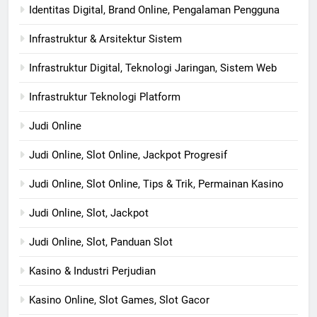
Identitas Digital, Brand Online, Pengalaman Pengguna
Infrastruktur & Arsitektur Sistem
Infrastruktur Digital, Teknologi Jaringan, Sistem Web
Infrastruktur Teknologi Platform
Judi Online
Judi Online, Slot Online, Jackpot Progresif
Judi Online, Slot Online, Tips & Trik, Permainan Kasino
Judi Online, Slot, Jackpot
Judi Online, Slot, Panduan Slot
Kasino & Industri Perjudian
Kasino Online, Slot Games, Slot Gacor