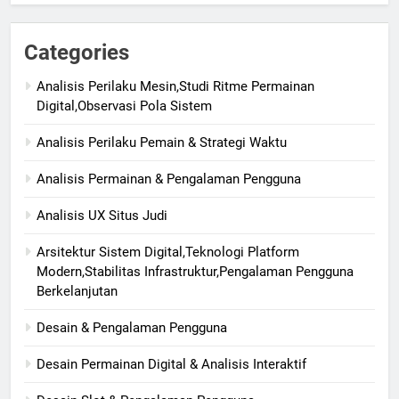
Categories
Analisis Perilaku Mesin,Studi Ritme Permainan
Digital,Observasi Pola Sistem
Analisis Perilaku Pemain & Strategi Waktu
Analisis Permainan & Pengalaman Pengguna
Analisis UX Situs Judi
Arsitektur Sistem Digital,Teknologi Platform
Modern,Stabilitas Infrastruktur,Pengalaman Pengguna
Berkelanjutan
Desain & Pengalaman Pengguna
Desain Permainan Digital & Analisis Interaktif