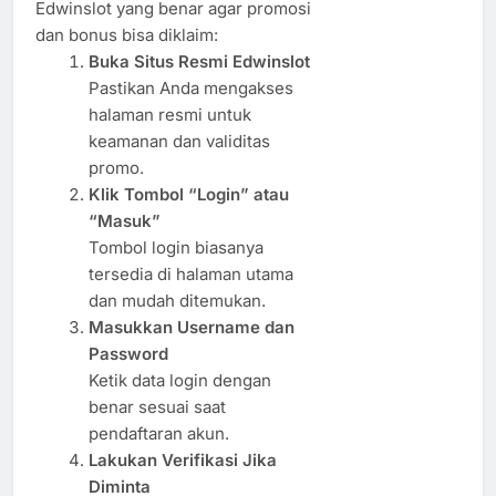
Edwinslot yang benar agar promosi
dan bonus bisa diklaim:
Buka Situs Resmi Edwinslot
Pastikan Anda mengakses
halaman resmi untuk
keamanan dan validitas
promo.
Klik Tombol “Login” atau
“Masuk”
Tombol login biasanya
tersedia di halaman utama
dan mudah ditemukan.
Masukkan Username dan
Password
Ketik data login dengan
benar sesuai saat
pendaftaran akun.
Lakukan Verifikasi Jika
Diminta