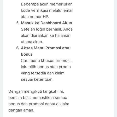
Beberapa akun memerlukan
kode verifikasi melalui email
atau nomor HP.
Masuk ke Dashboard Akun
Setelah login berhasil, Anda
akan diarahkan ke halaman
utama akun.
Akses Menu Promosi atau
Bonus
Cari menu khusus promosi,
lalu pilih bonus atau promo
yang tersedia dan klaim
sesuai ketentuan.
Dengan mengikuti langkah ini,
pemain bisa memastikan semua
bonus dan promosi dapat diklaim
dengan aman.