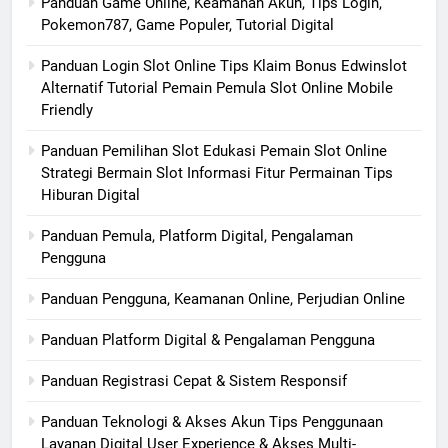
Panduan Game Online, Keamanan Akun, Tips Login,
Pokemon787, Game Populer, Tutorial Digital
Panduan Login Slot Online Tips Klaim Bonus Edwinslot
Alternatif Tutorial Pemain Pemula Slot Online Mobile
Friendly
Panduan Pemilihan Slot Edukasi Pemain Slot Online
Strategi Bermain Slot Informasi Fitur Permainan Tips
Hiburan Digital
Panduan Pemula, Platform Digital, Pengalaman
Pengguna
Panduan Pengguna, Keamanan Online, Perjudian Online
Panduan Platform Digital & Pengalaman Pengguna
Panduan Registrasi Cepat & Sistem Responsif
Panduan Teknologi & Akses Akun Tips Penggunaan
Layanan Digital User Experience & Akses Multi-