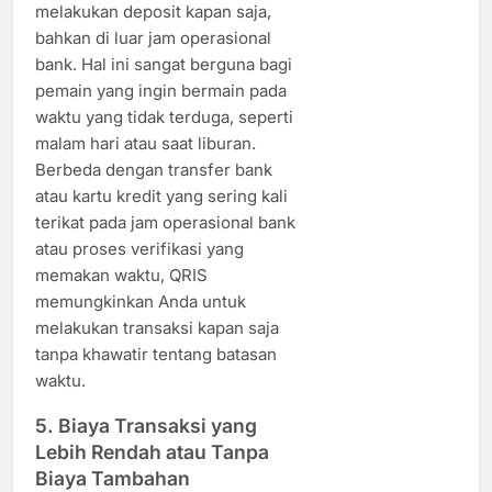
melakukan deposit kapan saja,
bahkan di luar jam operasional
bank. Hal ini sangat berguna bagi
pemain yang ingin bermain pada
waktu yang tidak terduga, seperti
malam hari atau saat liburan.
Berbeda dengan transfer bank
atau kartu kredit yang sering kali
terikat pada jam operasional bank
atau proses verifikasi yang
memakan waktu, QRIS
memungkinkan Anda untuk
melakukan transaksi kapan saja
tanpa khawatir tentang batasan
waktu.
5.
Biaya Transaksi yang
Lebih Rendah atau Tanpa
Biaya Tambahan