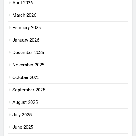
April 2026
March 2026
February 2026
January 2026
December 2025
November 2025
October 2025
September 2025
August 2025
July 2025
June 2025