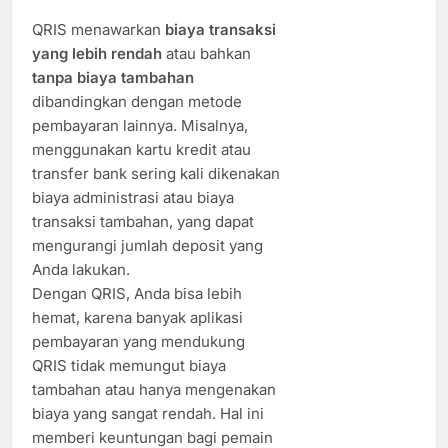
QRIS menawarkan
biaya transaksi
yang lebih rendah
atau bahkan
tanpa biaya tambahan
dibandingkan dengan metode
pembayaran lainnya. Misalnya,
menggunakan kartu kredit atau
transfer bank sering kali dikenakan
biaya administrasi atau biaya
transaksi tambahan, yang dapat
mengurangi jumlah deposit yang
Anda lakukan.
Dengan QRIS, Anda bisa lebih
hemat, karena banyak aplikasi
pembayaran yang mendukung
QRIS tidak memungut biaya
tambahan atau hanya mengenakan
biaya yang sangat rendah. Hal ini
memberi keuntungan bagi pemain