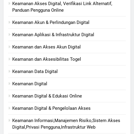
Keamanan Akses Digital, Verifikasi Link Alternatif,
Panduan Pengguna Online
Keamanan Akun & Perlindungan Digital
Keamanan Aplikasi & Infrastruktur Digital
Keamanan dan Akses Akun Digital
Keamanan dan Aksesibilitas Togel
Keamanan Data Digital
Keamanan Digital
Keamanan Digital & Edukasi Online
Keamanan Digital & Pengelolaan Akses
Keamanan Informasi,Manajemen Risiko,Sistem Akses
Digital,Privasi Pengguna,Infrastruktur Web