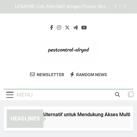
Skip
KAYA787 Alternatif dengan Sistem Halaman yang
to
Ringan dan Adaptif
content
Cara Mengatasi KAYA787 Alternatif yang Kembali
ke Halaman Awal
EDWINSLOT Link Alternatif untuk Mendukung
Akses Multi-Perangkat
LEBAH4D Link Alternatif dengan Proses Akses
yang Ringkas
KAYA787 Alternatif dengan Sistem Halaman yang
Ringan dan Adaptif
Pest Control Al
Pest Control Al Riyadh Memberikan
Cara Mengatasi KAYA787 Alternatif yang Kembali
NEWSLETTER
RANDOM NEWS
Riyadh
ke Halaman Awal
Layanan Pengendalian Hama Profesional
Untuk Melindungi Rumah Dan Bisnis Anda.
MENU
WINSLOT Link Alternatif untuk Mendukung Akses Multi-Peran
HEADLINES
Weeks Ago