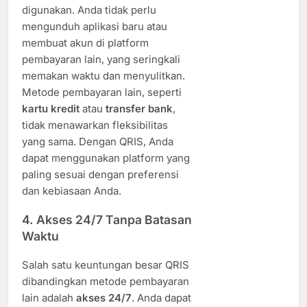
digunakan. Anda tidak perlu
mengunduh aplikasi baru atau
membuat akun di platform
pembayaran lain, yang seringkali
memakan waktu dan menyulitkan.
Metode pembayaran lain, seperti
kartu kredit
atau
transfer bank
,
tidak menawarkan fleksibilitas
yang sama. Dengan QRIS, Anda
dapat menggunakan platform yang
paling sesuai dengan preferensi
dan kebiasaan Anda.
4.
Akses 24/7 Tanpa Batasan
Waktu
Salah satu keuntungan besar QRIS
dibandingkan metode pembayaran
lain adalah
akses 24/7
. Anda dapat