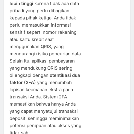
lebih tinggi
karena tidak ada data
pribadi yang perlu dibagikan
kepada pihak ketiga. Anda tidak
perlu memasukkan informasi
sensitif seperti nomor rekening
atau kartu kredit saat
menggunakan QRIS, yang
mengurangi risiko pencurian data.
Selain itu, aplikasi pembayaran
yang mendukung QRIS sering
dilengkapi dengan
otentikasi dua
faktor (2FA)
yang menambah
lapisan keamanan ekstra pada
transaksi Anda. Sistem 2FA
memastikan bahwa hanya Anda
yang dapat menyetujui transaksi
deposit, sehingga meminimalkan
potensi penipuan atau akses yang
tidak sah.