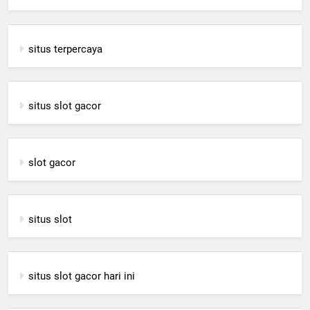
situs terpercaya
situs slot gacor
slot gacor
situs slot
situs slot gacor hari ini