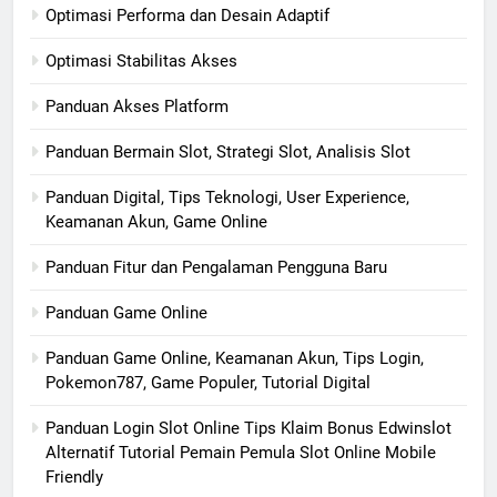
Optimasi Performa dan Desain Adaptif
Optimasi Stabilitas Akses
Panduan Akses Platform
Panduan Bermain Slot, Strategi Slot, Analisis Slot
Panduan Digital, Tips Teknologi, User Experience,
Keamanan Akun, Game Online
Panduan Fitur dan Pengalaman Pengguna Baru
Panduan Game Online
Panduan Game Online, Keamanan Akun, Tips Login,
Pokemon787, Game Populer, Tutorial Digital
Panduan Login Slot Online Tips Klaim Bonus Edwinslot
Alternatif Tutorial Pemain Pemula Slot Online Mobile
Friendly