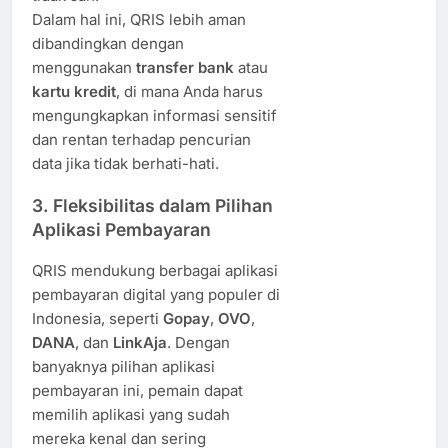
Dalam hal ini, QRIS lebih aman
dibandingkan dengan
menggunakan
transfer bank
atau
kartu kredit
, di mana Anda harus
mengungkapkan informasi sensitif
dan rentan terhadap pencurian
data jika tidak berhati-hati.
3.
Fleksibilitas dalam Pilihan
Aplikasi Pembayaran
QRIS mendukung berbagai aplikasi
pembayaran digital yang populer di
Indonesia, seperti
Gopay
,
OVO
,
DANA
, dan
LinkAja
. Dengan
banyaknya pilihan aplikasi
pembayaran ini, pemain dapat
memilih aplikasi yang sudah
mereka kenal dan sering