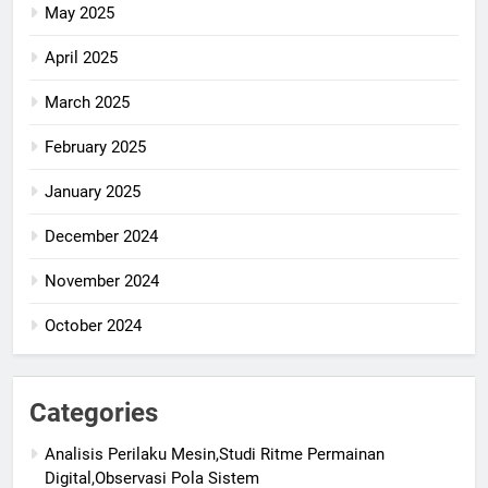
May 2025
April 2025
March 2025
February 2025
January 2025
December 2024
November 2024
October 2024
Categories
Analisis Perilaku Mesin,Studi Ritme Permainan
Digital,Observasi Pola Sistem