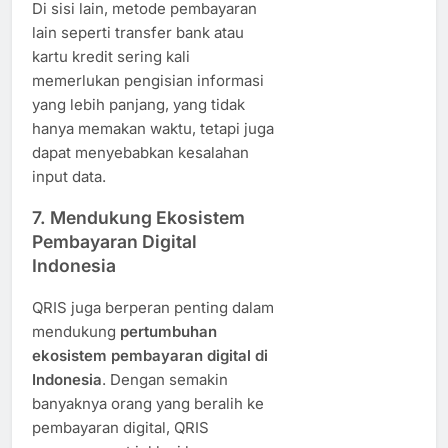
Di sisi lain, metode pembayaran
lain seperti transfer bank atau
kartu kredit sering kali
memerlukan pengisian informasi
yang lebih panjang, yang tidak
hanya memakan waktu, tetapi juga
dapat menyebabkan kesalahan
input data.
7.
Mendukung Ekosistem
Pembayaran Digital
Indonesia
QRIS juga berperan penting dalam
mendukung
pertumbuhan
ekosistem pembayaran digital di
Indonesia
. Dengan semakin
banyaknya orang yang beralih ke
pembayaran digital, QRIS