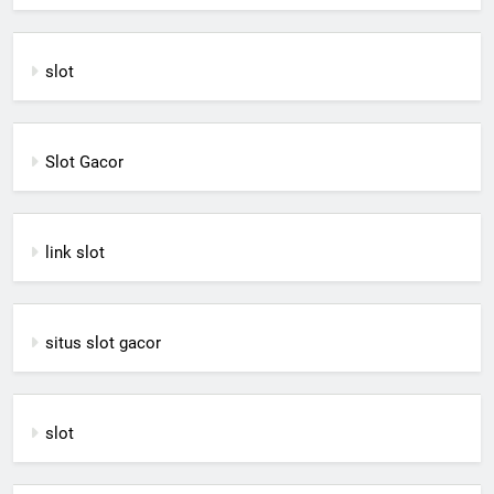
slot
Slot Gacor
link slot
situs slot gacor
slot