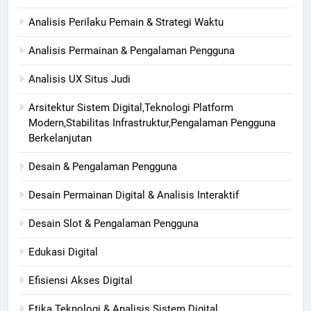
Analisis Perilaku Pemain & Strategi Waktu
Analisis Permainan & Pengalaman Pengguna
Analisis UX Situs Judi
Arsitektur Sistem Digital,Teknologi Platform
Modern,Stabilitas Infrastruktur,Pengalaman Pengguna
Berkelanjutan
Desain & Pengalaman Pengguna
Desain Permainan Digital & Analisis Interaktif
Desain Slot & Pengalaman Pengguna
Edukasi Digital
Efisiensi Akses Digital
Etika Teknologi & Analisis Sistem Digital