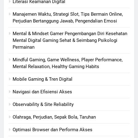
Literasi Keamanan Digital
Manajemen Waktu, Strategi Slot, Tips Bermain Online,
Perjudian Bertanggung Jawab, Pengendalian Emosi
Mental & Mindset Gamer Pengembangan Diri Kesehatan
Mental Digital Gaming Sehat & Seimbang Psikologi
Permainan
Mindful Gaming, Game Wellness, Player Performance,
Mental Relaxation, Healthy Gaming Habits
Mobile Gaming & Tren Digital
Navigasi dan Efisiensi Akses
Observability & Site Reliability
Olahraga, Perjudian, Sepak Bola, Taruhan
Optimasi Browser dan Performa Akses