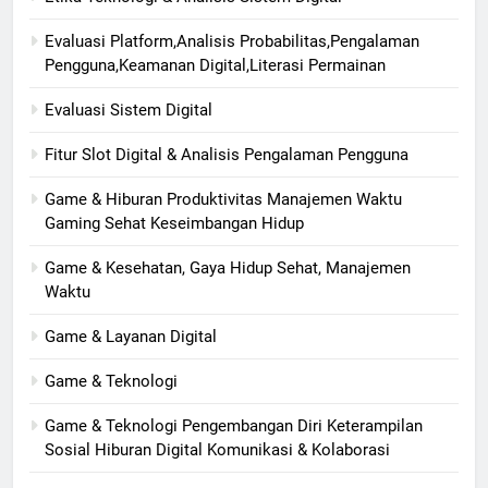
Evaluasi Platform,Analisis Probabilitas,Pengalaman
Pengguna,Keamanan Digital,Literasi Permainan
Evaluasi Sistem Digital
Fitur Slot Digital & Analisis Pengalaman Pengguna
Game & Hiburan Produktivitas Manajemen Waktu
Gaming Sehat Keseimbangan Hidup
Game & Kesehatan, Gaya Hidup Sehat, Manajemen
Waktu
Game & Layanan Digital
Game & Teknologi
Game & Teknologi Pengembangan Diri Keterampilan
Sosial Hiburan Digital Komunikasi & Kolaborasi