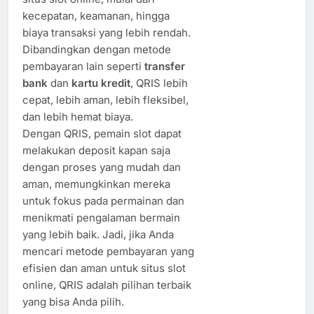
kecepatan, keamanan, hingga
biaya transaksi yang lebih rendah.
Dibandingkan dengan metode
pembayaran lain seperti
transfer
bank
dan
kartu kredit
, QRIS lebih
cepat, lebih aman, lebih fleksibel,
dan lebih hemat biaya.
Dengan QRIS, pemain slot dapat
melakukan deposit kapan saja
dengan proses yang mudah dan
aman, memungkinkan mereka
untuk fokus pada permainan dan
menikmati pengalaman bermain
yang lebih baik. Jadi, jika Anda
mencari metode pembayaran yang
efisien dan aman untuk situs slot
online, QRIS adalah pilihan terbaik
yang bisa Anda pilih.