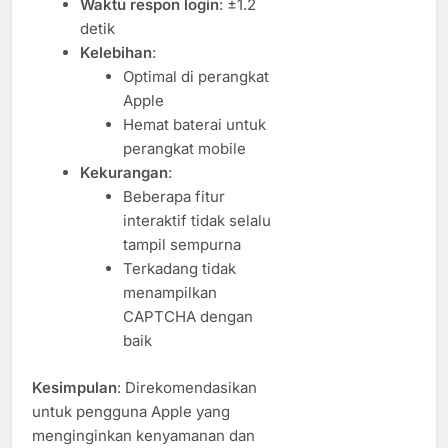
Waktu respon login
: ±1.2
detik
Kelebihan
:
Optimal di perangkat
Apple
Hemat baterai untuk
perangkat mobile
Kekurangan
:
Beberapa fitur
interaktif tidak selalu
tampil sempurna
Terkadang tidak
menampilkan
CAPTCHA dengan
baik
Kesimpulan
: Direkomendasikan
untuk pengguna Apple yang
menginginkan kenyamanan dan