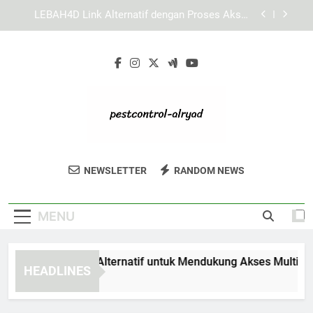
Skip
KAYA787 Alternatif dengan Sistem Halaman yang
to
Ringan dan Adaptif
content
Cara Mengatasi KAYA787 Alternatif yang Kembali
ke Halaman Awal
EDWINSLOT Link Alternatif untuk Mendukung
Akses Multi-Perangkat
LEBAH4D Link Alternatif dengan Proses Akses
yang Ringkas
KAYA787 Alternatif dengan Sistem Halaman yang
Ringan dan Adaptif
Pest Control Al
Pest Control Al Riyadh Memberikan
Cara Mengatasi KAYA787 Alternatif yang Kembali
NEWSLETTER
RANDOM NEWS
Riyadh
ke Halaman Awal
Layanan Pengendalian Hama Profesional
Untuk Melindungi Rumah Dan Bisnis Anda.
MENU
DWINSLOT Link Alternatif untuk Mendukung Akses Multi-Peran
HEADLINES
Weeks Ago