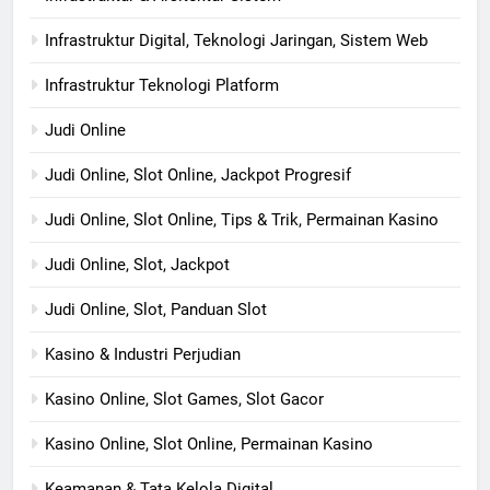
Infrastruktur Digital, Teknologi Jaringan, Sistem Web
Infrastruktur Teknologi Platform
Judi Online
Judi Online, Slot Online, Jackpot Progresif
Judi Online, Slot Online, Tips & Trik, Permainan Kasino
Judi Online, Slot, Jackpot
Judi Online, Slot, Panduan Slot
Kasino & Industri Perjudian
Kasino Online, Slot Games, Slot Gacor
Kasino Online, Slot Online, Permainan Kasino
Keamanan & Tata Kelola Digital