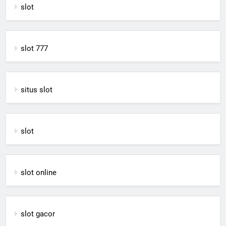
slot
slot 777
situs slot
slot
slot online
slot gacor