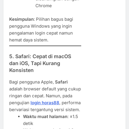
Chrome
Kesimpulan
: Pilihan bagus bagi
pengguna Windows yang ingin
pengalaman login cepat namun
hemat daya sistem.
5.
Safari: Cepat di macOS
dan iOS, Tapi Kurang
Konsisten
Bagi pengguna Apple,
Safari
adalah browser default yang cukup
ringan dan cepat. Namun, pada
pengujian
login horas88
, performa
bervariasi tergantung versi sistem.
Waktu muat halaman
: ±1.5
detik