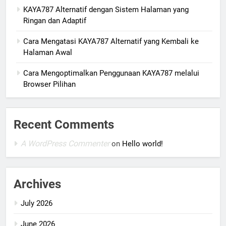
KAYA787 Alternatif dengan Sistem Halaman yang
Ringan dan Adaptif
Cara Mengatasi KAYA787 Alternatif yang Kembali ke
Halaman Awal
Cara Mengoptimalkan Penggunaan KAYA787 melalui
Browser Pilihan
Recent Comments
A WordPress Commenter
on
Hello world!
Archives
July 2026
June 2026