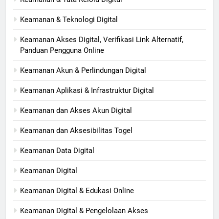
Keamanan & Teknologi Digital
Keamanan Akses Digital, Verifikasi Link Alternatif,
Panduan Pengguna Online
Keamanan Akun & Perlindungan Digital
Keamanan Aplikasi & Infrastruktur Digital
Keamanan dan Akses Akun Digital
Keamanan dan Aksesibilitas Togel
Keamanan Data Digital
Keamanan Digital
Keamanan Digital & Edukasi Online
Keamanan Digital & Pengelolaan Akses