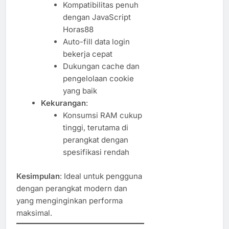
Kompatibilitas penuh
dengan JavaScript
Horas88
Auto-fill data login
bekerja cepat
Dukungan cache dan
pengelolaan cookie
yang baik
Kekurangan
:
Konsumsi RAM cukup
tinggi, terutama di
perangkat dengan
spesifikasi rendah
Kesimpulan
: Ideal untuk pengguna
dengan perangkat modern dan
yang menginginkan performa
maksimal.