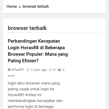
Home
browser terbaik
browser terbaik
Perbandingan Kecepatan
Login Horas88 di Beberapa
Browser Populer: Mana yang
Paling Efisien?
87aef07
1 year ago
0
6
mins
Ingin tahu browser mana yang
paling cepat untuk login ke
Horas88? Artikel ini
membandingkan kecepatan dan
performa login di berbagai